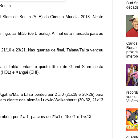
Bud Sp
Berlim
década
and Slam de Berlim (ALE) do Circuito Mundial 2013. Neste
ngo, às 6h35 (de Brasília). A final está marcada para as
Carlos
Ronald
 21/10 e 23/21. Nas quartas de final, Taiana/Talita venceu
próxim
interpr
 e Talita tentam o quinto título de Grand Slam nesta
 (HOL) e Xangai (CHI).
record
 Ágatha/Maria Elisa perdeu por
2 a
0 (21x19 e 28x26) para
ver co
íram diante das alemãs Ludwig/Walkenhorst (30x32, 21x13
Visões
 também por
2 a
1, parciais de 21x17, 15x21 e 15x13.
querid