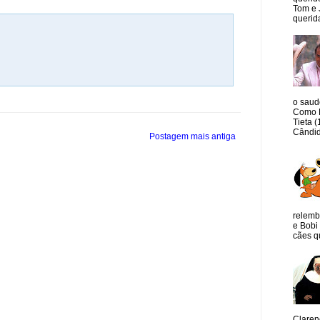
Tom e 
querida
o saud
Como M
Tieta 
Cândid
Postagem mais antiga
relemb
e Bobi 
cães qu
Claren