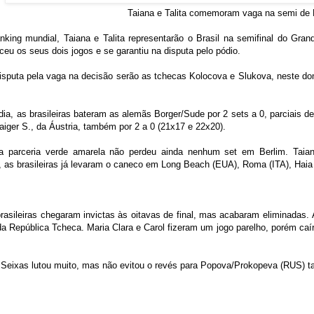
Taiana e Talita comemoram vaga na semi de 
anking mundial, Taiana e Talita representarão o Brasil na semifinal do Gr
ceu os seus dois jogos e se garantiu na disputa pelo pódio.
isputa pela vaga na decisão serão as tchecas Kolocova e Slukova, neste domi
dia, as brasileiras bateram as alemãs Borger/Sude por 2 sets a 0, parciais de
iger S., da Áustria, também por
2 a
0 (21x17 e 22x20).
 parceria verde amarela não perdeu ainda nenhum set em Berlim. Taiana
, as brasileiras já levaram o caneco em Long Beach (EUA), Roma (ITA), Haia
brasileiras chegaram invictas às oitavas de final, mas acabaram eliminadas.
a República Tcheca. Maria Clara e Carol fizeram um jogo parelho, porém ca
ra Seixas lutou muito, mas não evitou o revés para Popova/Prokopeva (RUS)