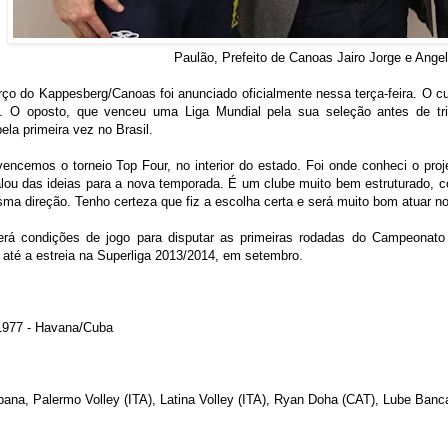
Paulão, Prefeito de Canoas Jairo Jorge e Ange
rço do Kappesberg/Canoas foi anunciado oficialmente nessa terça-feira. O 
 O oposto, que venceu uma Liga Mundial pela sua seleção antes de trilha
pela primeira vez no Brasil.
encemos o torneio Top Four, no interior do estado. Foi onde conheci o pro
falou das ideias para a nova temporada. É um clube muito bem estruturado,
 direção. Tenho certeza que fiz a escolha certa e será muito bom atuar no v
erá condições de jogo para disputar as primeiras rodadas do Campeonato 
r até a estreia na Superliga 2013/2014, em setembro.
1977 - Havana/Cuba
ana, Palermo Volley (ITA), Latina Volley (ITA), Ryan Doha (CAT), Lube Banc