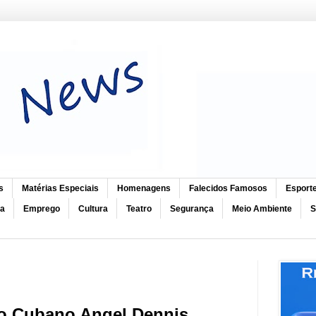
s
Matérias Especiais
Homenagens
Falecidos Famosos
Esport
ca
Emprego
Cultura
Teatro
Segurança
Meio Ambiente
S
o Cubano Angel Dennis