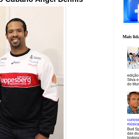
Mais lid
edição
Silva e
do Mun
curiosi
músic
Bud Sp
das du
históri