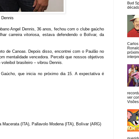
Bud Sp
década
l Dennis
cubano Angel Dennis, 36 anos, fechou com o clube gaúcho
r carreira vitoriosa, estava defendendo o Bolívar, da
Carlos
Ronald
jeto de Canoas. Depois disso, encontrei com o Paulão no
próxim
interpr
 com mentalidade vencedora. Percebi que nossos objetivos
oleibol brasileiro – vibrou Dennis.
Gaúcho, que inicia no próximo dia 15. A expectativa é
record
ver co
Visões
a Macerata (ITA), Pallavolo Modena (ITA), Bolívar (ARG)
querid