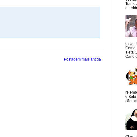
Tom e 
querida
o saud
Como M
Tieta 
Cândid
Postagem mais antiga
relemb
e Bobi 
cães qu
Claren