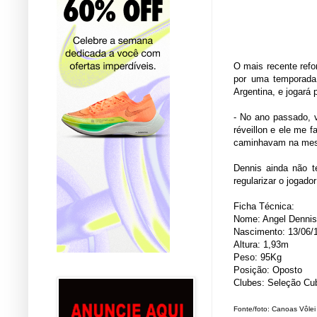
O mais recente refo
por uma temporada.
Argentina, e jogará 
- No ano passado, v
réveillon e ele me 
caminhavam na mesma
Dennis ainda não t
regularizar o jogado
Ficha Técnica:
Nome: Angel Dennis
Nascimento: 13/06/
Altura: 1,93m
Peso: 95Kg
Posição: Oposto
Clubes: Seleção Cub
Fonte/foto: Canoas Vôlei