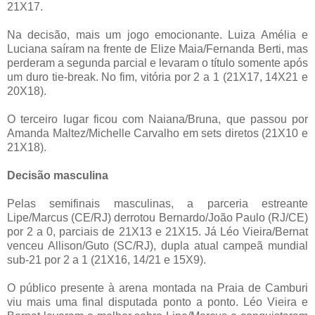
21X17.
Na decisão, mais um jogo emocionante. Luiza Amélia e
Luciana saíram na frente de Elize Maia/Fernanda Berti, mas
perderam a segunda parcial e levaram o título somente após
um duro tie-break. No fim, vitória por
2 a
1 (21X17, 14X21 e
20X18).
O terceiro lugar ficou com Naiana/Bruna, que passou por
Amanda Maltez/Michelle Carvalho em sets diretos (21X10 e
21X18).
Decisão masculina
Pelas semifinais masculinas, a parceria estreante
Lipe/Marcus (CE/RJ) derrotou Bernardo/João Paulo (RJ/CE)
por
2 a
0, parciais de 21X13 e 21X15. Já Léo Vieira/Bernat
venceu Allison/Guto (SC/RJ), dupla atual campeã mundial
sub-21 por
2 a
1 (21X16, 14/21 e 15X9).
O público presente à arena montada na Praia de Camburi
viu mais uma final disputada ponto a ponto. Léo Vieira e