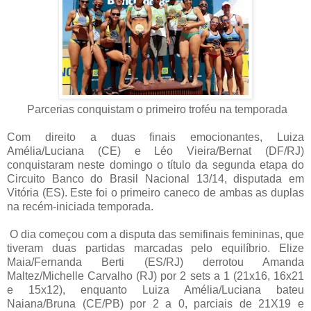
Parcerias conquistam o primeiro troféu na temporada
Com direito a duas finais emocionantes, Luiza
Amélia/Luciana (CE) e Léo Vieira/Bernat (DF/RJ)
conquistaram neste domingo o título da segunda etapa do
Circuito Banco do Brasil Nacional 13/14, disputada em
Vitória (ES). Este foi o primeiro caneco de ambas as duplas
na recém-iniciada temporada.
O dia começou com a disputa das semifinais femininas, que
tiveram duas partidas marcadas pelo equilíbrio. Elize
Maia/Fernanda Berti (ES/RJ) derrotou Amanda
Maltez/Michelle Carvalho (RJ) por 2 sets a 1 (21x16, 16x21
e 15x12), enquanto Luiza Amélia/Luciana bateu
Naiana/Bruna (CE/PB) por
2 a
0, parciais de 21X19 e