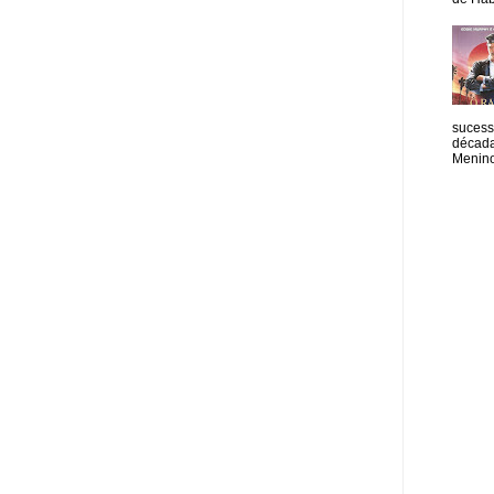
sucess
década
Menino