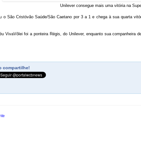
Unilever consegue mais uma vitória na Supe
u o São Cristóvão Saúde/São Caetano por 3 a 1 e chega à sua quarta vitóri
éu VivaVôlei foi a ponteira Régis, do Unilever, enquanto sua companheira d
 compartilhe!
nte