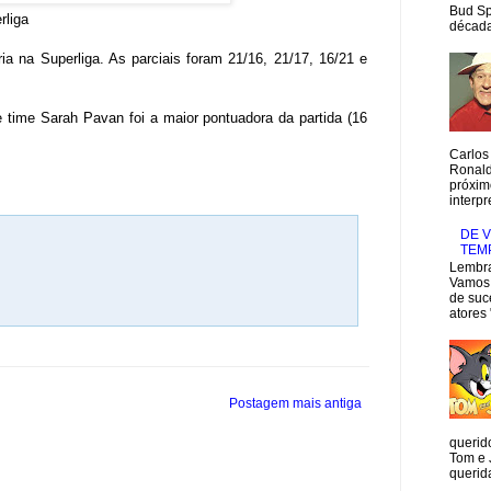
Bud Sp
rliga
década
a na Superliga. As parciais foram 21/16, 21/17, 16/21 e
e time Sarah Pavan foi a maior pontuadora da partida (16
Carlos
Ronald
próxim
interpr
DE V
TEMP
Lembra
Vamos 
de suc
atores 
Postagem mais antiga
querid
Tom e 
querida