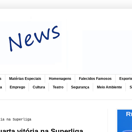
s
Matérias Especiais
Homenagens
Falecidos Famosos
Esport
ca
Emprego
Cultura
Teatro
Segurança
Meio Ambiente
S
ria na Superliga
arta vitória na Superliga