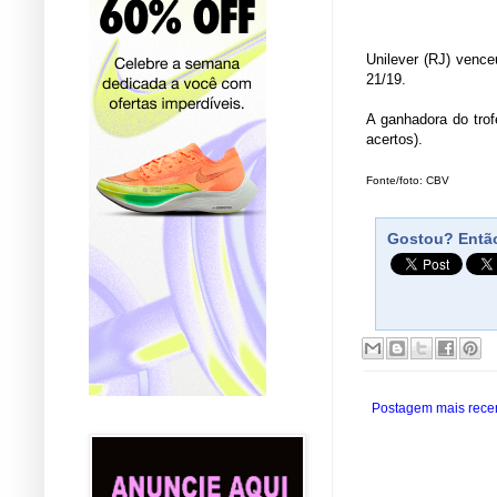
Unilever (RJ) vence
21/19.
A ganhadora do trof
acertos).
Fonte/foto: CBV
Gostou? Então
Postagem mais rece