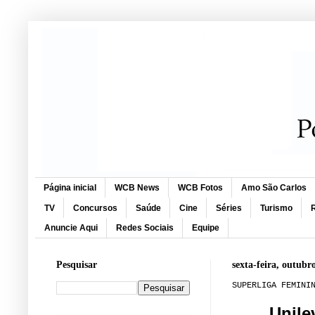
Página inicial
WCB News
WCB Fotos
Amo São Carlos
TV
Concursos
Saúde
Cine
Séries
Turismo
R
Anuncie Aqui
Redes Sociais
Equipe
Pesquisar
sexta-feira, outubr
SUPERLIGA FEMINI
Unile