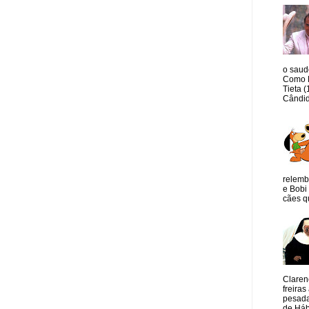
o saud
Como M
Tieta 
Cândid
relemb
e Bobi 
cães qu
Claren
freiras
pesada
de Hábi