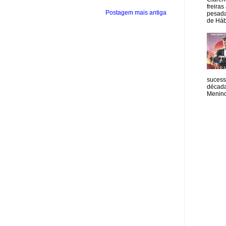
freiras
Postagem mais antiga
pesada
de Hábi
sucess
década
Menino