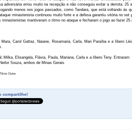
esa adversária errou muito na recepção e não conseguiu evitar a derrota: 25
 jogando menos nos jogos passados, como Tandara, que está voltando às q
aque minastenista continuou muito forte e a defesa garantiu vitória no set p
minastenistas mantiveram o ritmo no ataque e fecharam o jogo ao fazer 25 
:
Mara, Carol Gattaz, Naiane, Rosamaria, Carla, Mari Paraíba e a líbero Léi
o.
i:
Milka, Elisangela, Flávia, Paula, Mariana, Carla e a líbero Teny. Entraram: 
 Neilor Souza, ambos de Minas Gerais.
Tênis Clube
 compartilhe!