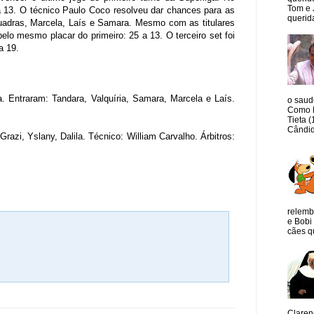
Tom e 
 a 13. O técnico Paulo Coco resolveu dar chances para as
querida
uadras, Marcela, Laís e Samara. Mesmo com as titulares
elo mesmo placar do primeiro: 25 a 13. O terceiro set foi
a 19.
a. Entraram: Tandara, Valquíria, Samara, Marcela e Laís.
o saud
Como M
Tieta 
Cândid
Grazi, Yslany, Dalila. Técnico: William Carvalho. Árbitros:
relemb
e Bobi 
cães qu
Claren