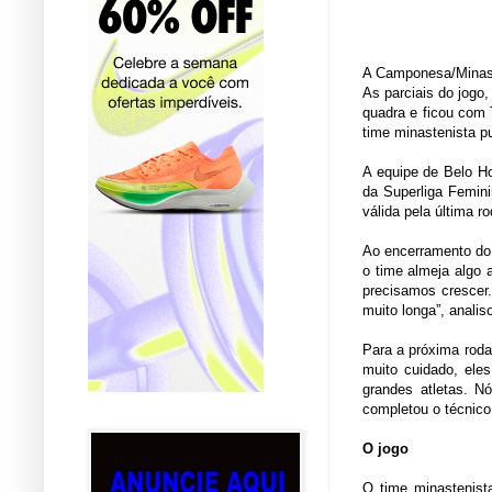
A Camponesa/Minas n
As parciais do jogo,
quadra e ficou com 
time minastenista p
A equipe de Belo Ho
da Superliga Femini
válida pela última 
Ao encerramento do 
o time almeja algo 
precisamos crescer
muito longa”, anali
Para a próxima roda
muito cuidado, ele
grandes atletas. N
completou o técnico
O jogo
O time minastenista