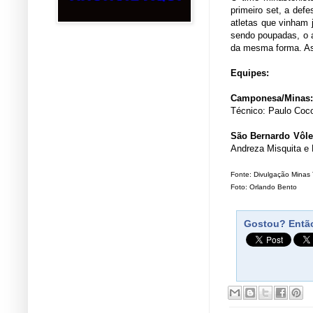
primeiro set, a def
atletas que vinham
sendo poupadas, o at
da mesma forma. As 
Equipes:
Camponesa/Minas
Técnico: Paulo Coc
São Bernardo Vôle
Andreza Misquita e
Fonte: Divulgação Minas 
Foto: Orlando Bento
Gostou? Então