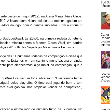
Bud Sp
década
tarde deste domingo (20/12), na Arena Minas Tênis Clube.
5/19. A levantadora Naiane foi eleita a melhor jogadora em
tuadora do jogo, com 25 tentos anotados. Com a vitória, o
s.
Carlos
Ronald
o Sul/EquiBrasil, às 21h30, na primeira rodada do returno
próxim
lássico mineiro contra o Montes Claros Vôlei, em partida
interpr
 edição 2015/16 das Superligas Masculina e Feminina.
longo das 11 primeiras rodadas da competição e disse que
ra a gente. Estamos em um caminho muito bacana e, ainda,
rente para alcançarmos algo maior na competição, que é
record
ver co
quiBrasil vai ser um forte adversário. “Precisamos tomar
Visões
rigará pelos play-offs. O time está jogando bem e tem
ta evolução vai nos propiciar vencer na competição”,
vencer o último jogo do primeiro turno da Superliga. No
querid