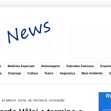
s
Matérias Especiais
Homenagens
Falecidos Famosos
Esport
ca
Emprego
Cultura
Teatro
Segurança
Meio Ambiente
S
o primeiro turno na terceira colocação