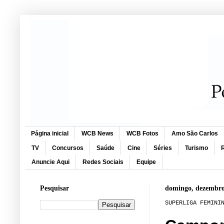
Página inicial
WCB News
WCB Fotos
Amo São Carlos
TV
Concursos
Saúde
Cine
Séries
Turismo
R
Anuncie Aqui
Redes Sociais
Equipe
Pesquisar
domingo, dezembro
SUPERLIGA FEMINI