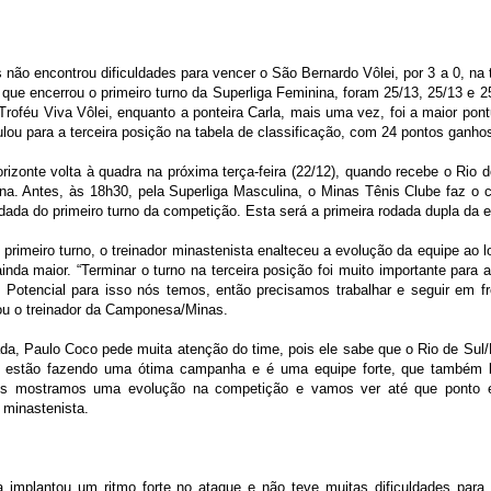
ão encontrou dificuldades para vencer o São Bernardo Vôlei, por 3 a 0, na 
 que encerrou o primeiro turno da Superliga Feminina, foram 25/13, 25/13 e 2
Troféu Viva Vôlei, enquanto a ponteira Carla, mais uma vez, foi a maior pon
ulou para a terceira posição na tabela de classificação, com 24 pontos ganho
rizonte volta à quadra na próxima terça-feira (22/12), quando recebe o Rio d
na. Antes, às 18h30, pela Superliga Masculina, o Minas Tênis Clube faz o c
rodada do primeiro turno da competição. Esta será a primeira rodada dupla da
primeiro turno, o treinador minastenista enalteceu a evolução da equipe ao 
ainda maior. “Terminar o turno na terceira posição foi muito importante pa
. Potencial para isso nós temos, então precisamos trabalhar e seguir em f
sou o treinador da Camponesa/Minas.
da, Paulo Coco pede muita atenção do time, pois ele sabe que o Rio de Sul/E
s estão fazendo uma ótima campanha e é uma equipe forte, que também b
ós mostramos uma evolução na competição e vamos ver até que ponto es
 minastenista.
 implantou um ritmo forte no ataque e não teve muitas dificuldades para 