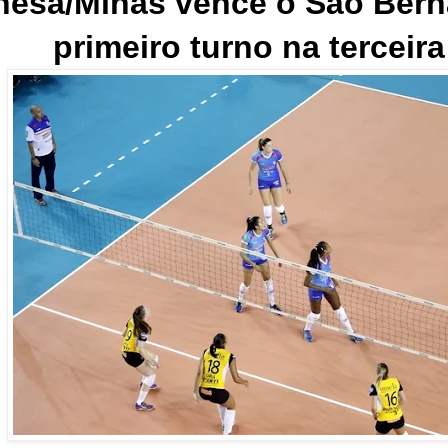
sa/Minas vence o São Berna
primeiro turno na terceir