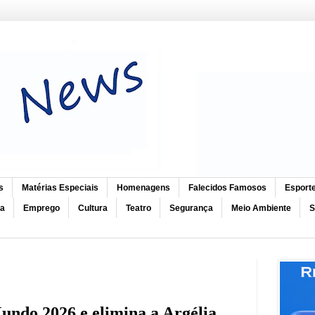
s
Matérias Especiais
Homenagens
Falecidos Famosos
Esport
ca
Emprego
Cultura
Teatro
Segurança
Meio Ambiente
S
Mundo 2026 e elimina a Argélia