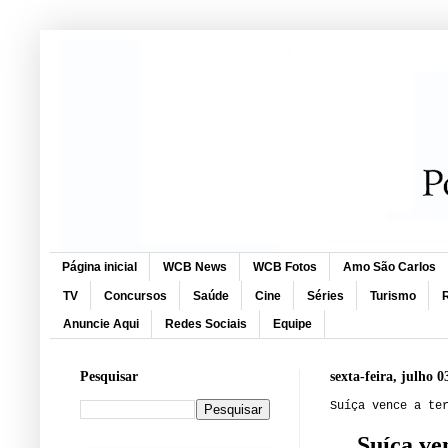
Página inicial
WCB News
WCB Fotos
Amo São Carlos
TV
Concursos
Saúde
Cine
Séries
Turismo
R
Anuncie Aqui
Redes Sociais
Equipe
Pesquisar
sexta-feira, julho 0
Suíça vence a te
Suíça ve