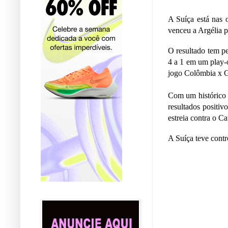
A Suíça está nas 
venceu a Argélia 
O resultado tem pe
4 a 1 em um play-o
jogo Colômbia x G
Com um histórico d
resultados positiv
estreia contra o Cat
A Suíça teve contr