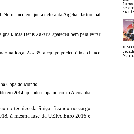
freiras
pesada
de Hábi
. Num lance em que a defesa da Argélia afastou mal
lghali, mas Denis Zakaria apareceu bem para evitar
sucess
década
ando na força. Aos 35, a equipe perdeu ótima chance
Menino
as na Copa do Mundo.
do sido em 2014, quando empatou com a Alemanha
 como técnico da Suíça, ficando no cargo
2018, à mesma fase da UEFA Euro 2016 e