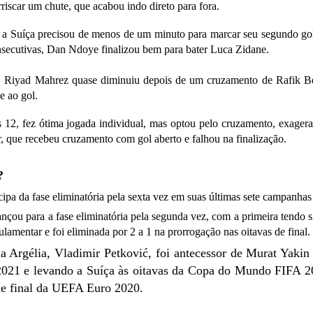
riscar um chute, que acabou indo direto para fora.
 a Suíça precisou de menos de um minuto para marcar seu segundo gol
nsecutivas, Dan Ndoye finalizou bem para bater Luca Zidane.
, Riyad Mahrez quase diminuiu depois de um cruzamento de Rafik Be
e ao gol.
 12, fez ótima jogada individual, mas optou pelo cruzamento, exager
 que recebeu cruzamento com gol aberto e falhou na finalização.
?
cipa da fase eliminatória pela sexta vez em suas últimas sete campanh
ançou para a fase eliminatória pela segunda vez, com a primeira ten
lamentar e foi eliminada por 2 a 1 na prorrogação nas oitavas de final.
a Argélia, Vladimir Petković, foi antecessor de Murat Yakin
2021 e levando a Suíça às oitavas da Copa do Mundo FIFA 
de final da UEFA Euro 2020.