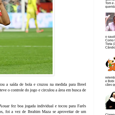
Tom e 
querida
o saud
Como M
Tieta 
Cândid
relemb
e Bobi 
ou a saída de bola e cruzou na medida para Breel
cães qu
teve o controle do jogo e circulou a área em busca de
Aouar fez boa jogada individual e tocou para Farès
os, foi a vez de Ibrahim Maza se aproveitar de um
Claren