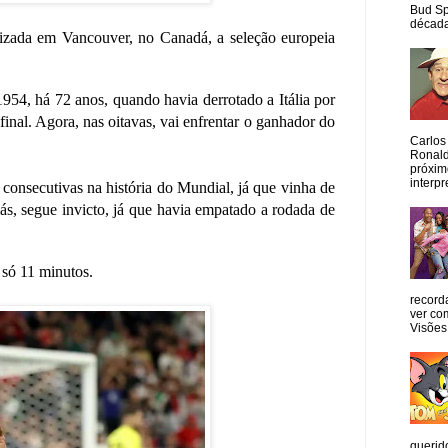
Bud Sp
década
izada em Vancouver, no Canadá, a seleção europeia
1954, há 72 anos, quando havia derrotado a Itália por
inal. Agora, nas oitavas, vai enfrentar o ganhador do
Carlos
Ronald
próxim
interpr
consecutivas na história do Mundial, já que vinha de
iás, segue invicto, já que havia empatado a rodada de
 só 11 minutos.
record
ver co
Visões
querid