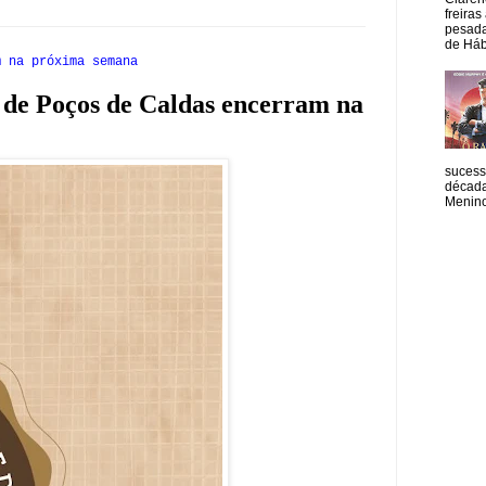
freiras
pesada
de Hábi
m na próxima semana
s de Poços de Caldas encerram na
sucess
década
Menino