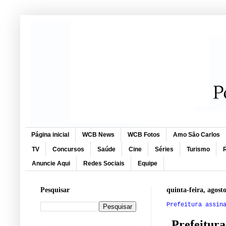
Página inicial
WCB News
WCB Fotos
Amo São Carlos
TV
Concursos
Saúde
Cine
Séries
Turismo
R
Anuncie Aqui
Redes Sociais
Equipe
Pesquisar
quinta-feira, agost
Prefeitura assin
Prefeitura