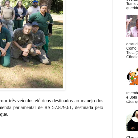
Tom e 
querida
o saud
Como M
Tieta 
Cândid
relemb
e Bobi 
com três veículos elétricos destinados ao manejo dos
cães qu
enda parlamentar de R$ 57.879,61, destinada pelo
rque.
Claren