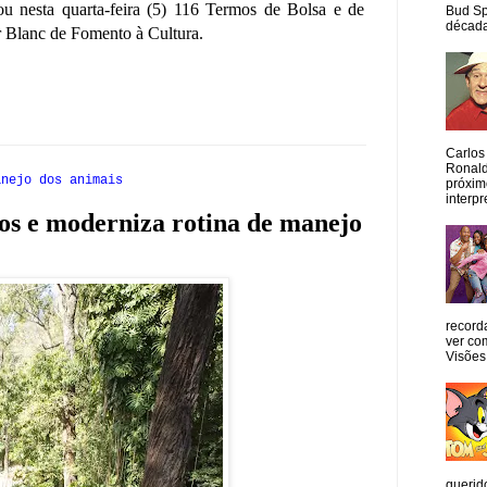
ou nesta quarta-feira (5) 116 Termos de Bolsa e de
Bud Sp
década
ir Blanc de Fomento à Cultura.
Carlos
Ronald
anejo dos animais
próxim
interpr
cos e moderniza rotina de manejo
record
ver co
Visões
querid