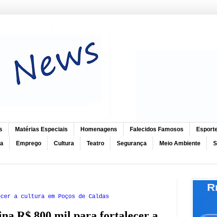
s
Matérias Especiais
Homenagens
Falecidos Famosos
Esport
ca
Emprego
Cultura
Teatro
Segurança
Meio Ambiente
S
ecer a cultura em Poços de Caldas
ina R$ 800 mil para fortalecer a