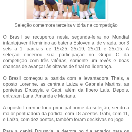
Seleção comemora terceira vitória na competição
O Brasil se recuperou nesta segunda-feira no Mundial
infantojuvenil feminino ao bater a Eslovênia, de virada, por 3
sets a 1, parciais de 15x25, 25x19, 25x11 e 25x15. A
seleção encerrou sua participação no Grupo C da
competição com três vitórias, somente um revés e boas
chances de avançar às oitavas de final na liderança.
O Brasil começou a partida com a levantadora Thais, a
oposto Lorenne, as centrais Laiza e Gabriela Martins, as
ponteiras Drussyla e Gabi, além da líbero Laís. Depois,
entraram Lana, Amanda e Mariana.
A oposto Lorenne foi o principal nome da seleção, sendo a
maior pontuadora da partida, com 18 acertos. Gabi, com 11,
e Laíza, com dez pontos, também foram decisivas no jogo.
Para a capitã Drussyla, a derrota no dia anterior para os