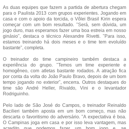
As duas equipes que fazem a partida de abertura chegam
para o Paulista 2013 com grupos experientes. Jogando em
casa e com o apoio da torcida, o Vôlei Brasil Kirin espera
começar com um bom resultado. "Será, sem dúvida, um
jogo duro, mas esperamos fazer uma boa estreia em nosso
ginásio", destaca o técnico Alexandre Rivetti. "Para isso,
estamos treinando há dois meses e o time tem evoluído
bastante", completa.
O treinador do time campineiro também destaca a
experiência do grupo. "Temos um time experiente e
homogêneo, com atletas bastante rodados. A atração fica
por conta da volta do João Paulo Bravo, depois de um bom
tempo jogando no exterior", encerra. Outros destaques do
time são André Heller, Rivaldo, Vini e o levantador
Rodriguinho.
Pelo lado de São José do Campos, o treinador Reinaldo
Bacilieri também aposta em um bom começo, mas não
descarta o favoritismo do adversário. "A expectativa é boa.
O Campinas joga em casa e por isso leva vantagem, mas
acredito que podemos fazer um bom jogo e, se