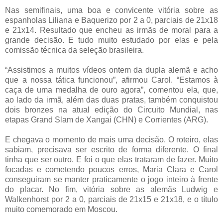
Nas semifinais, uma boa e convicente vitória sobre as
espanholas Liliana e Baquerizo por
2 a
0, parciais de 21x18
e 21x14. Resultado que encheu as irmãs de moral para a
grande decisão. E tudo muito estudado por elas e pela
comissão técnica da seleção brasileira.
“Assistimos a muitos vídeos ontem da dupla alemã e acho
que a nossa tática funcionou”, afirmou Carol. “Estamos à
caça de uma medalha de ouro agora”, comentou ela, que,
ao lado da irmã, além das duas pratas, também conquistou
dois bronzes na atual edição do Circuito Mundial, nas
etapas Grand Slam de Xangai (CHN) e Corrientes (ARG).
E chegava o momento de mais uma decisão. O roteiro, elas
sabiam, precisava ser escrito de forma diferente. O final
tinha que ser outro. E foi o que elas trataram de fazer. Muito
focadas e cometendo poucos erros, Maria Clara e Carol
conseguiram se manter praticamente o jogo inteiro à frente
do placar. No fim, vitória sobre as alemãs Ludwig e
Walkenhorst por
2 a
0, parciais de 21x15 e 21x18, e o título
muito comemorado em Moscou.