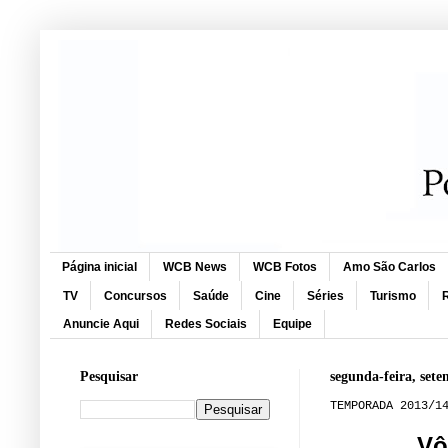
Página inicial
WCB News
WCB Fotos
Amo São Carlos
TV
Concursos
Saúde
Cine
Séries
Turismo
R
Anuncie Aqui
Redes Sociais
Equipe
Pesquisar
segunda-feira, set
TEMPORADA 2013/1
Vô