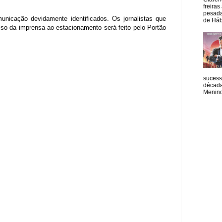
freiras
pesada
nicação devidamente identificados. Os jornalistas que
de Hábi
so da imprensa ao estacionamento será feito pelo Portão
sucess
década
Menino