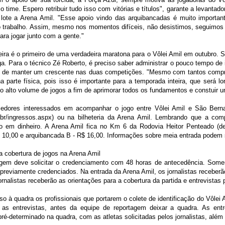
 time. Espero retribuir tudo isso com vitórias e títulos", garante a levanta
 lote a Arena Amil. "Esse apoio vindo das arquibancadas é muito importa
trabalho. Assim, mesmo nos momentos difíceis, não desistimos, seguimos e
ra jogar junto com a gente."
feira é o primeiro de uma verdadeira maratona para o Vôlei Amil em outubro.
ga. Para o técnico Zé Roberto, é preciso saber administrar o pouco tempo de 
m de manter um crescente nas duas competições. "Mesmo com tantos compr
 parte física, pois isso é importante para a temporada inteira, que será 
o alto volume de jogos a fim de aprimorar todos os fundamentos e constuir um
cedores interessados em acompanhar o jogo entre Vôlei Amil e São Bern
m.br/ingressos.aspx) ou na bilheteria da Arena Amil. Lembrando que a com
 em dinheiro. A Arena Amil fica no Km 6 da Rodovia Heitor Penteado (de
 10,00 e arquibancada B - R$ 16,00. Informações sobre meia entrada podem se
 cobertura de jogos na Arena Amil
agem deve solicitar o credenciamento com 48 horas de antecedência. Some
 previamente credenciados. Na entrada da Arena Amil, os jornalistas receberã
rnalistas receberão as orientações para a cobertura da partida e entrevistas
o à quadra os profissionais que portarem o colete de identificação do Vôlei 
 as entrevistas, antes da equipe de reportagem deixar a quadra. As entr
pré-determinado na quadra, com as atletas solicitadas pelos jornalistas, alé