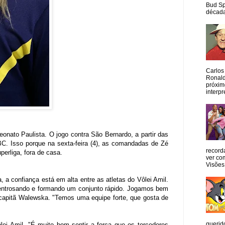
Bud Sp
década
Carlos
Ronald
próxim
interpr
onato Paulista. O jogo contra São Bernardo, a partir das
C. Isso porque na sexta-feira (4), as comandadas de Zé
record
perliga, fora de casa.
ver co
Visões
, a confiança está em alta entre as atletas do Vôlei Amil.
entrosando e formando um conjunto rápido. Jogamos bem
a capitã Walewska. "Temos uma equipe forte, que gosta de
querid
ei Amil. "É muito bom sentir a força que os torcedores