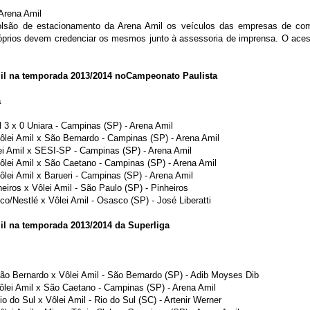
Arena Amil
lsão de estacionamento da Arena Amil os veículos das empresas de comu
róprios devem credenciar os mesmos junto à assessoria de imprensa. O aces
il na temporada 2013/2014 noCampeonato Paulista
a
l 3 x 0 Uniara - Campinas (SP) - Arena Amil
Vôlei Amil x São Bernardo - Campinas (SP) - Arena Amil
lei Amil x SESI-SP - Campinas (SP) - Arena Amil
Vôlei Amil x São Caetano - Campinas (SP) - Arena Amil
ôlei Amil x Barueri - Campinas (SP) - Arena Amil
heiros x Vôlei Amil - São Paulo (SP) - Pinheiros
ico/Nestlé x Vôlei Amil - Osasco (SP) - José Liberatti
il na temporada 2013/2014 da Superliga
São Bernardo x Vôlei Amil - São Bernardo (SP) - Adib Moyses Dib
Vôlei Amil x São Caetano - Campinas (SP) - Arena Amil
io do Sul x Vôlei Amil - Rio do Sul (SC) - Artenir Werner