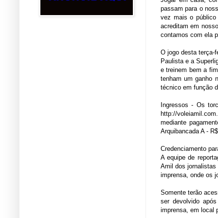
passam para o nosso
vez mais o público
acreditam em nosso 
contamos com ela pa
O jogo desta terça-
Paulista e a Superli
e treinem bem a fi
tenham um ganho na
técnico em função d
Ingressos - Os tor
http://voleiamil.co
mediante pagamento
Arquibancada A - R$
Credenciamento para
A equipe de report
Amil dos jornalistas
imprensa, onde os jo
Somente terão acess
ser devolvido após
imprensa, em local 