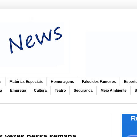
s
Matérias Especiais
Homenagens
Falecidos Famosos
Esport
ca
Emprego
Cultura
Teatro
Segurança
Meio Ambiente
S
s vezes nessa semana