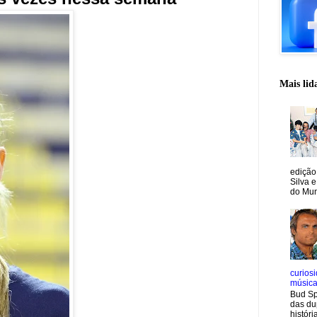
Mais lid
edição
Silva e
do Mun
curiosi
músic
Bud Sp
das du
históri