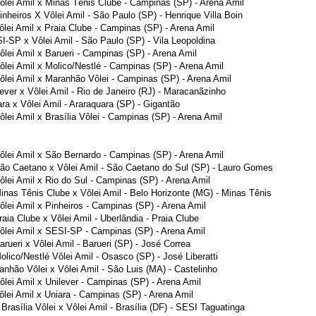
Vôlei Amil x Minas Tênis Clube - Campinas (SP) - Arena Amil
inheiros X Vôlei Amil - São Paulo (SP) - Henrique Villa Boin
ôlei Amil x Praia Clube - Campinas (SP) - Arena Amil
I-SP x Vôlei Amil - São Paulo (SP) - Vila Leopoldina
ôlei Amil x Barueri - Campinas (SP) - Arena Amil
ôlei Amil x Molico/Nestlé - Campinas (SP) - Arena Amil
Vôlei Amil x Maranhão Vôlei - Campinas (SP) - Arena Amil
lever x Vôlei Amil - Rio de Janeiro (RJ) - Maracanãzinho
ara x Vôlei Amil - Araraquara (SP) - Gigantão
ôlei Amil x Brasília Vôlei - Campinas (SP) - Arena Amil
Vôlei Amil x São Bernardo - Campinas (SP) - Arena Amil
São Caetano x Vôlei Amil - São Caetano do Sul (SP) - Lauro Gomes
ôlei Amil x Rio do Sul - Campinas (SP) - Arena Amil
Minas Tênis Clube x Vôlei Amil - Belo Horizonte (MG) - Minas Tênis
ôlei Amil x Pinheiros - Campinas (SP) - Arena Amil
raia Clube x Vôlei Amil - Uberlândia - Praia Clube
Vôlei Amil x SESI-SP - Campinas (SP) - Arena Amil
arueri x Vôlei Amil - Barueri (SP) - José Correa
olico/Nestlé Vôlei Amil - Osasco (SP) - José Liberatti
anhão Vôlei x Vôlei Amil - São Luis (MA) - Castelinho
ôlei Amil x Unilever - Campinas (SP) - Arena Amil
ôlei Amil x Uniara - Campinas (SP) - Arena Amil
- Brasília Vôlei x Vôlei Amil - Brasília (DF) - SESI Taguatinga