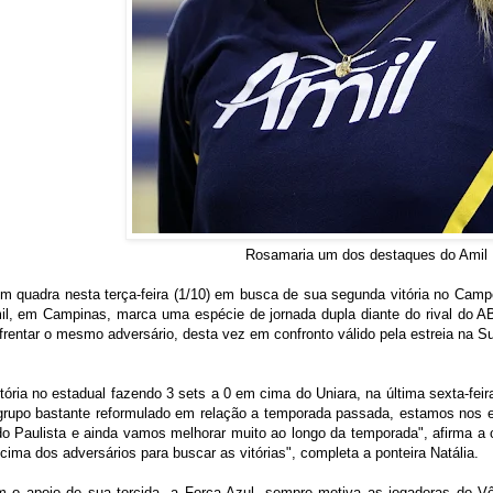
Rosamaria um dos destaques do Amil
em quadra nesta terça-feira (1/10) em busca de sua segunda vitória no Campe
il, em Campinas, marca uma espécie de jornada dupla diante do rival do AB
rentar o mesmo adversário, desta vez em confronto válido pela estreia na Su
ória no estadual fazendo 3 sets a 0 em cima do Uniara, na última sexta-feira
grupo bastante reformulado em relação a temporada passada, estamos nos 
 do Paulista e ainda vamos melhorar muito ao longo da temporada", afirma 
cima dos adversários para buscar as vitórias", completa a ponteira Natália.
 o apoio de sua torcida, a Força Azul, sempre motiva as jogadoras do Vôl