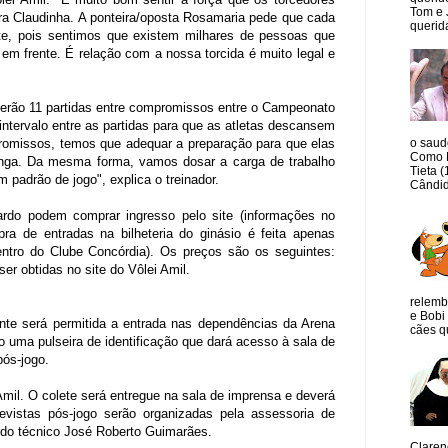
Tom e 
dora Claudinha. A ponteira/oposta Rosamaria pede que cada
querida
nte, pois sentimos que existem milhares de pessoas que
m frente. É relação com a nossa torcida é muito legal e
 Serão 11 partidas entre compromissos entre o Campeonato
intervalo entre as partidas para que as atletas descansem
o saud
omissos, temos que adequar a preparação para que elas
Como M
longa. Da mesma forma, vamos dosar a carga de trabalho
Tieta 
 padrão de jogo", explica o treinador.
Cândid
ardo podem comprar ingresso pelo site (informações no
pra de entradas na bilheteria do ginásio é feita apenas
ntro do Clube Concórdia). Os preços são os seguintes:
r obtidas no site do Vôlei Amil.
relemb
e Bobi 
nte será permitida a entrada nas dependências da Arena
cães qu
o uma pulseira de identificação que dará acesso à sala de
 pós-jogo.
Amil. O colete será entregue na sala de imprensa e deverá
evistas pós-jogo serão organizadas pela assessoria de
m do técnico José Roberto Guimarães.
Claren