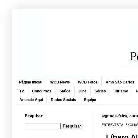
Página inicial
WCB News
WCB Fotos
Amo São Carlos
TV
Concursos
Saúde
Cine
Séries
Turismo
R
Anuncie Aqui
Redes Sociais
Equipe
Pesquisar
segunda-feira, out
ENTREVISTA EXCLU
Líbero A