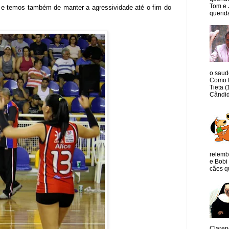
Tom e 
 e temos também de manter a agressividade até o fim do
querida
o saud
Como M
Tieta 
Cândid
relemb
e Bobi 
cães qu
Claren