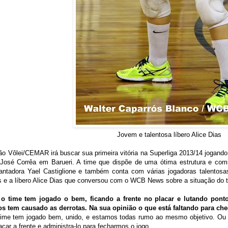
Jovem e talentosa líbero Alice Dias
o Vôlei/CEMAR irá buscar sua primeira vitória na Superliga 2013/14 jogando 
 José Corrêa em Barueri. A time que dispõe de uma ótima estrutura e com
evantadora Yael Castiglione e também conta com várias jogadoras talentosa
os e a líbero Alice Dias que conversou com o WCB News sobre a situação do 
o time tem jogado o bem, ficando a frente no placar e lutando pon
 tem causado as derrotas. Na sua opinião o que está faltando para cheg
me tem jogado bem, unido, e estamos todas rumo ao mesmo objetivo. Ou s
acar a frente e administra-lo para fecharmos o jogo.