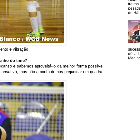
freiras
pesada
de Hábi
ento e vibração
sucess
década
Menino
enho do time?
scanso e sabemos aproveitá-lo da melhor forma possível.
ansativa, mas não a ponto de nos prejudicar em quadra.