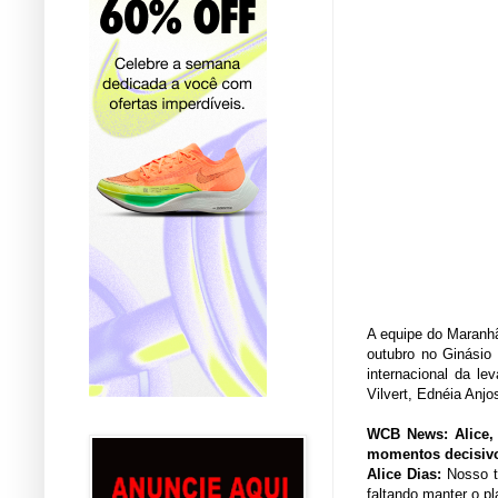
A equipe do Maranhã
outubro no Ginásio
internacional da l
Vilvert, Ednéia Anj
WCB News: Alice, 
momentos decisivos
Alice Dias:
Nosso ti
faltando manter o pl