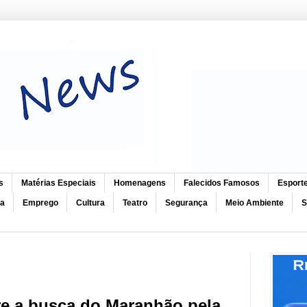
s
Matérias Especiais
Homenagens
Falecidos Famosos
Esport
ca
Emprego
Cultura
Teatro
Segurança
Meio Ambiente
S
e a busca do Maranhão pela