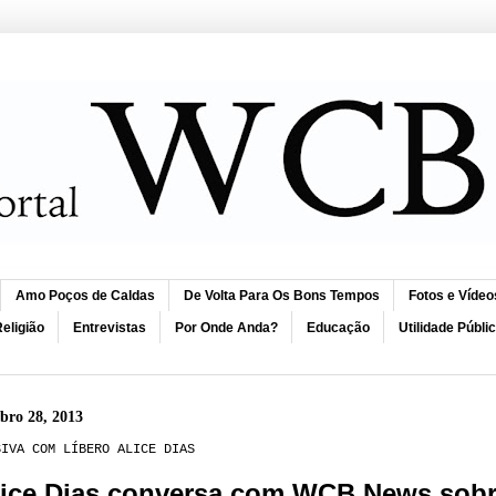
Amo Poços de Caldas
De Volta Para Os Bons Tempos
Fotos e Vídeo
eligião
Entrevistas
Por Onde Anda?
Educação
Utilidade Públi
ubro 28, 2013
SIVA COM LÍBERO ALICE DIAS
lice Dias conversa com WCB News sobr