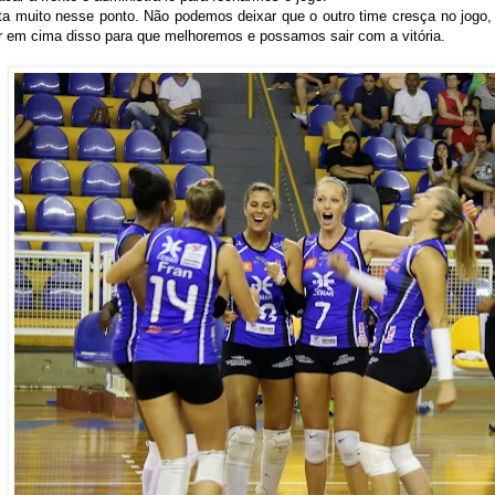
ta muito nesse ponto. Não podemos deixar que o outro time cresça no jogo,
r em cima disso para que melhoremos e possamos sair com a vitória.