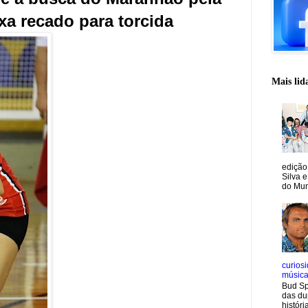
ixa recado para torcida
Mais lid
edição
Silva e
do Mun
curiosi
músic
Bud Sp
das du
históri