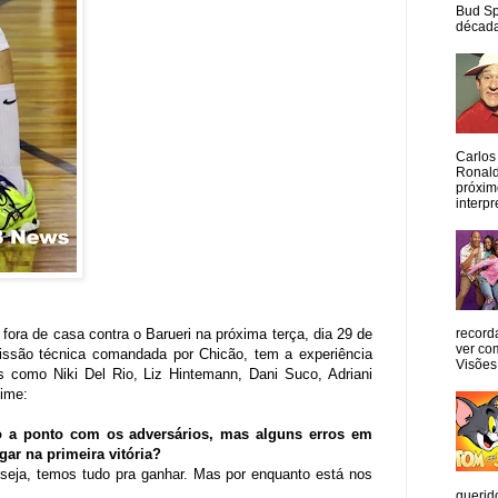
Bud Sp
década
Carlos
Ronald
próxim
interpr
fora de casa contra o Barueri na próxima terça, dia 29 de
record
ver co
issão técnica comandada por Chicão, tem a experiência
Visões
s como Niki Del Rio, Liz Hintemann, Dani Suco, Adriani
time:
to a ponto com os adversários, mas alguns erros em
ar na primeira vitória?
eja, temos tudo pra ganhar. Mas por enquanto está nos
querid