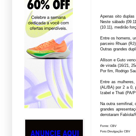
Apenas oito duplas 
Neste sábado (09.11
(10.11), medirão for
Entre os homens, um
parceiro Rhuan (RJ)
Outras grandes dupl
Allison e Guto ven
de virada (16/21, 2
Por fim, Rodrigo Sa
Entre as mulheres, 
(AL/BA) por
2 a
0, p
Izabel e Thati (PA/
Na outra semifinal,
grandes apresentaç
derrotaram Fabíola/
Fonte: CBV
Foto:Divulgação CBV