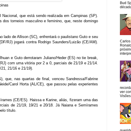
Bud Sp
pinas
década
sil Nacional, que está sendo realizada em Campinas (SP).
s dos torneios masculino e feminino, que, neste domingo
lado de Allison (SC), enfrentará o paulistano Guto e seu
Carlos
 (DF/RJ) jogará contra Rodrigo Saunders/Luizão (CE/AM).
Ronald
próxim
interpr
Rhuan e Guto derrotaram Juliano/Heder (ES) no tie break,
 (RJ) com uma vitória por
2 a
0, parciais de 21/19 e 21/14.
21, 21/16 e 21/19).
G), que, nas quartas de final, venceu Sandressa/Fabrine
 Neide/Carol Horta (AL/CE), que passou pelas experientes
record
ver co
Visões
mírames (CE/ES). Haissa e Karine, aliás, fizeram uma das
rciais de 21/19, 19/21 e 20/18. Já Naiana e Semírames
lo título.
querid