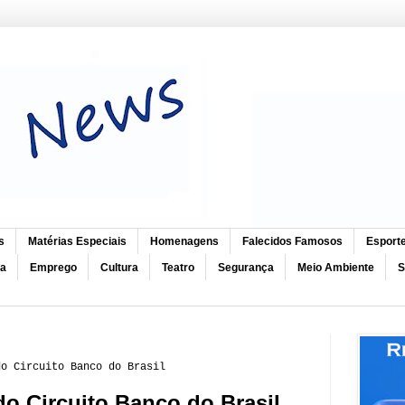
s
Matérias Especiais
Homenagens
Falecidos Famosos
Esport
ca
Emprego
Cultura
Teatro
Segurança
Meio Ambiente
S
do Circuito Banco do Brasil
do Circuito Banco do Brasil