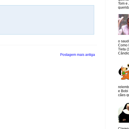
Tom e 
querida
o saud
Como M
Tieta 
Cândid
Postagem mais antiga
relemb
e Bobi 
cães qu
Claren