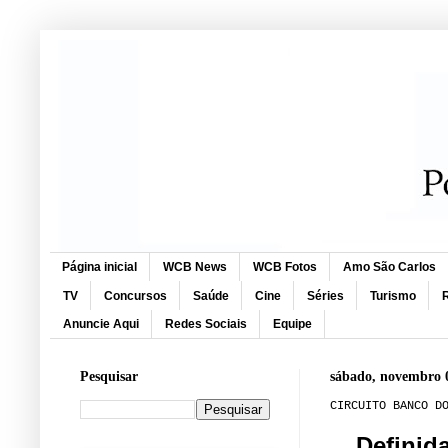
Página inicial
WCB News
WCB Fotos
Amo São Carlos
TV
Concursos
Saúde
Cine
Séries
Turismo
R
Anuncie Aqui
Redes Sociais
Equipe
Pesquisar
sábado, novembro 
CIRCUITO BANCO D
Definid