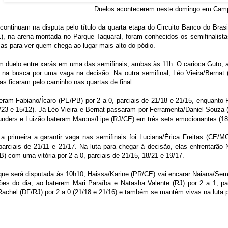
Duelos acontecerem neste domingo em Cam
continuam na disputa pelo título da quarta etapa do Circuito Banco do Bra
), na arena montada no Parque Taquaral, foram conhecidos os semifinalista
ças para ver quem chega ao lugar mais alto do pódio.
 duelo entre xarás em uma das semifinais, ambas às 11h. O carioca Guto, ao 
 na busca por uma vaga na decisão. Na outra semifinal, Léo Vieira/Bernat
as ficaram pelo caminho nas quartas de final.
ceram Fabiano/Ícaro (PE/PB) por
2 a
0, parciais de 21/18 e 21/15, enquanto 
5/23 e 15/12). Já Léo Vieira e Bernat passaram por Ferramenta/Daniel Souza
unders e Luizão bateram Marcus/Lipe (RJ/CE) em três sets emocionantes (18/
a primeira a garantir vaga nas semifinais foi Luciana/Érica Freitas (CE/M
arciais de 21/11 e 21/17. Na luta para chegar à decisão, elas enfrentarão
PB) com uma vitória por
2 a
0, parciais de 21/15, 18/21 e 19/17.
 que será disputada às 10h10, Haissa/Karine (PR/CE) vai encarar Naiana/Se
ões do dia, ao baterem Mari Paraíba e Natasha Valente (RJ) por
2 a
1, pa
Rachel (DF/RJ) por
2 a
0 (21/18 e 21/16) e também se mantêm vivas na luta pe