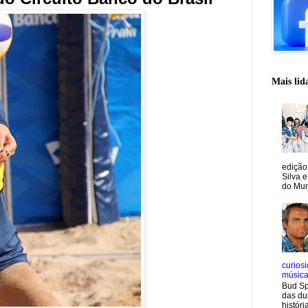
Mais lid
edição
Silva e
do Mun
curiosi
músic
Bud Sp
das du
históri