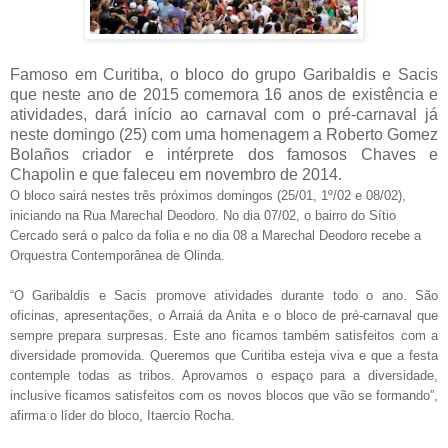
Famoso em Curitiba, o bloco do grupo Garibaldis e Sacis
que neste ano de 2015 comemora 16 anos de existência e
atividades, dará início ao carnaval com o pré-carnaval já
neste domingo (25) com uma homenagem a Roberto Gomez
Bolaños criador e intérprete dos famosos Chaves e
Chapolin e que faleceu em novembro de 2014.
O bloco sairá nestes três próximos domingos (25/01, 1º/02 e 08/02),
iniciando na Rua Marechal Deodoro. No dia 07/02, o bairro do Sítio
Cercado será o palco da folia e no dia 08 a Marechal Deodoro recebe a
Orquestra Contemporânea de Olinda.
“O Garibaldis e Sacis promove atividades durante todo o ano. São
oficinas, apresentações, o Arraiá da Anita e o bloco de pré-carnaval que
sempre prepara surpresas. Este ano ficamos também satisfeitos com a
diversidade promovida. Queremos que Curitiba esteja viva e que a festa
contemple todas as tribos. Aprovamos o espaço para a diversidade,
inclusive ficamos satisfeitos com os novos blocos que vão se formando”,
afirma o líder do bloco, Itaercio Rocha.