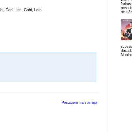
freiras
pesada
i, Dani Lins, Gabi, Lara.
de Hábi
sucess
década
Menino
Postagem mais antiga