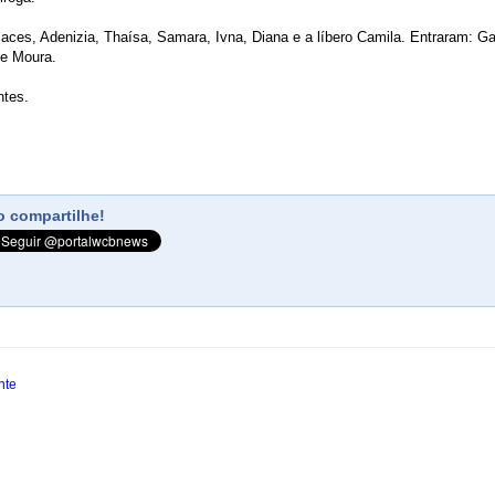
ces, Adenizia, Thaísa, Samara, Ivna, Diana e a líbero Camila. Entraram: Gab
de Moura.
ntes.
 compartilhe!
nte