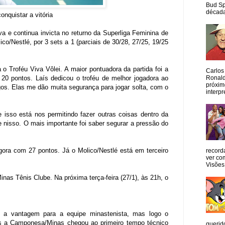
Bud Sp
década
nquistar a vitória
a e continua invicta no returno da Superliga Feminina de
o/Nestlé, por 3 sets a 1 (parciais de 30/28, 27/25, 19/25
o Troféu Viva Vôlei. A maior pontuadora da partida foi a
Carlos
Ronald
20 pontos. Laís dedicou o troféu de melhor jogadora ao
próxim
os. Elas me dão muita segurança para jogar solta, com o
interpr
 isso está nos permitindo fazer outras coisas dentro da
te nisso. O mais importante foi saber segurar a pressão do
ora com 27 pontos. Já o Molico/Nestlé está em terceiro
record
ver co
Visões
as Tênis Clube. Na próxima terça-feira (27/1), às 21h, o
u a vantagem para a equipe minastenista, mas logo o
as a Camponesa/Minas chegou ao primeiro tempo técnico
querid