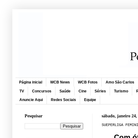
Página inicial
WCB News
WCB Fotos
Amo São Carlos
TV
Concursos
Saúde
Cine
Séries
Turismo
R
Anuncie Aqui
Redes Sociais
Equipe
Pesquisar
sábado, janeiro 24,
SUEPERLIGA FEMIN
Com ót