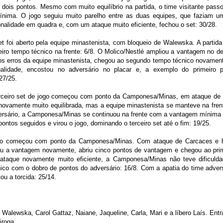
ois pontos. Mesmo com muito equilíbrio na partida, o time visitante pass
nima. O jogo seguiu muito parelho entre as duas equipes, que faziam 
nalidade em quadra e, com um ataque muito eficiente, fechou o set: 30/28.
t foi aberto pela equipe minastenista, com bloqueio de Walewska. A partida 
iro tempo técnico na frente: 6/8. O Molico/Nestlé ampliou a vantagem no d
os erros da equipe minastenista, chegou ao segundo tempo técnico novament
lidade, encostou no adversário no placar e, a exemplo do primeiro pe
27/25.
rceiro set de jogo começou com ponto da Camponesa/Minas, em ataque de C
 novamente muito equilibrada, mas a equipe minastenista se manteve na frent
ersário, a Camponesa/Minas se continuou na frente com a vantagem mínima at
 pontos seguidos e virou o jogo, dominando o terceiro set até o fim: 19/25.
go começou com ponto da Camponesa/Minas. Com ataque de Carcaces e blo
teu a vantagem novamente, abriu cinco pontos de vantagem e chegou ao pri
taque novamente muito eficiente, a Camponesa/Minas não teve dificulda
co com o dobro de pontos do adversário: 16/8. Com a apatia do time advers
ou a torcida: 25/14.
Walewska, Carol Gattaz, Naiane, Jaqueline, Carla, Mari e a líbero Laís. Ent
iroga.