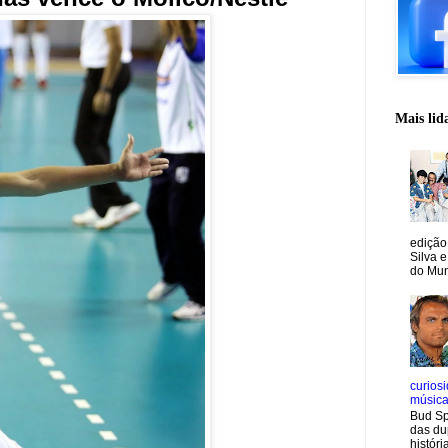
Mais lid
edição
Silva e
do Mun
curiosi
músic
Bud Sp
das du
históri