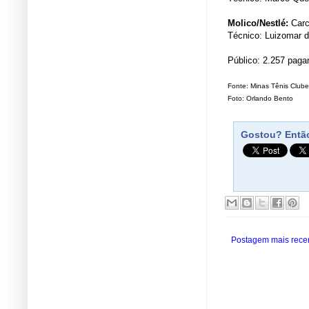
Molico/Nestlé:
Carca
Técnico: Luizomar 
Público: 2.257 paga
Fonte: Minas Tênis Clube
Foto: Orlando Bento
Gostou? Então
Postagem mais rece