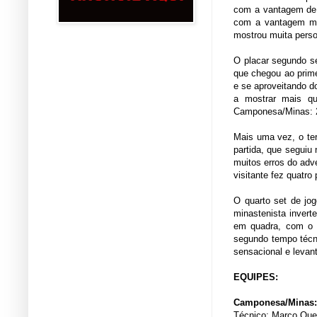
com a vantagem de d
com a vantagem mí
mostrou muita perso
O placar segundo se
que chegou ao prime
e se aproveitando d
a mostrar mais qua
Camponesa/Minas: 
Mais uma vez, o te
partida, que seguiu
muitos erros do adv
visitante fez quatro
O quarto set de jo
minastenista inver
em quadra, com o a
segundo tempo técni
sensacional e levant
EQUIPES:
Camponesa/Minas:
Técnico: Marco Que