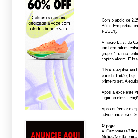
Com o apoio de 2.25
Vôlei. Em partida e
e 25/14).
A líbero Laís, da C
também minastenist
grupo. “Eu não tenh
espírio alegre. E i
“Hoje a equipe está
partida. Então, hoje
primeiro set. A equ
Após a excelente v
lugar na classificaç
Após enfrentar a eq
adversário será o S
O jogo
A Camponesa/Minas
Molico/Nestlé empa