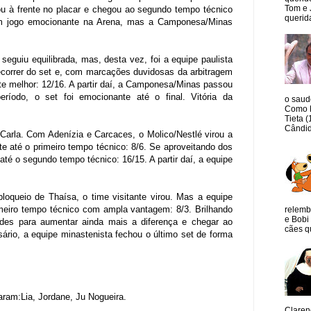
Tom e 
ou à frente no placar e chegou ao segundo tempo técnico
querida
um jogo emocionante na Arena, mas a Camponesa/Minas
seguiu equilibrada, mas, desta vez, foi a equipe paulista
ecorrer do set e, com marcações duvidosas da arbitragem
e melhor: 12/16. A partir daí, a Camponesa/Minas passou
ríodo, o set foi emocionante até o final. Vitória da
o saud
Como M
Tieta 
Cândid
arla. Com Adenízia e Carcaces, o Molico/Nestlé virou a
e até o primeiro tempo técnico: 8/6. Se aproveitando dos
é o segundo tempo técnico: 16/15. A partir daí, a equipe
queio de Thaísa, o time visitante virou. Mas a equipe
meiro tempo técnico com ampla vantagem: 8/3. Brilhando
relemb
e Bobi 
des para aumentar ainda mais a diferença e chegar ao
cães qu
ário, a equipe minastenista fechou o último set de forma
raram:Lia, Jordane, Ju Nogueira.
Claren