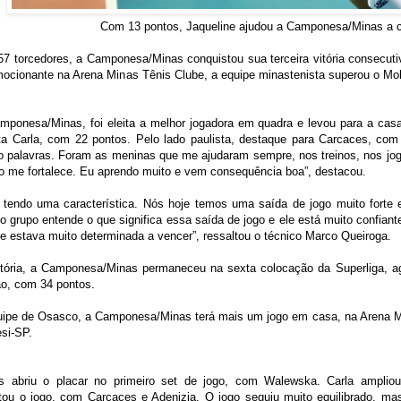
Com 13 pontos, Jaqueline ajudou a Camponesa/Minas a co
7 torcedores, a Camponesa/Minas conquistou sua terceira vitória consecutiv
mocionante na Arena Minas Tênis Clube, a equipe minastenista superou o Molic
amponesa/Minas, foi eleita a melhor jogadora em quadra e levou para a casa 
a Carla, com 22 pontos. Pelo lado paulista, destaque para Carcaces, com 
o palavras. Foram as meninas que me ajudaram sempre, nos treinos, nos jog
sso me fortalece. Eu aprendo muito e vem consequência boa”, destacou.
 tendo uma característica. Nós hoje temos uma saída de jogo muito forte e
 o grupo entende o que significa essa saída de jogo e ele está muito confian
ipe estava muito determinada a vencer”, ressaltou o técnico Marco Queiroga.
itória, a Camponesa/Minas permaneceu na sexta colocação da Superliga, ag
ão, com 34 pontos.
uipe de Osasco, a Camponesa/Minas terá mais um jogo em casa, na Arena Min
esi-SP.
 abriu o placar no primeiro set de jogo, com Walewska. Carla amplio
tou o jogo, com Carcaces e Adenizia. O jogo seguiu muito equilibrado, m