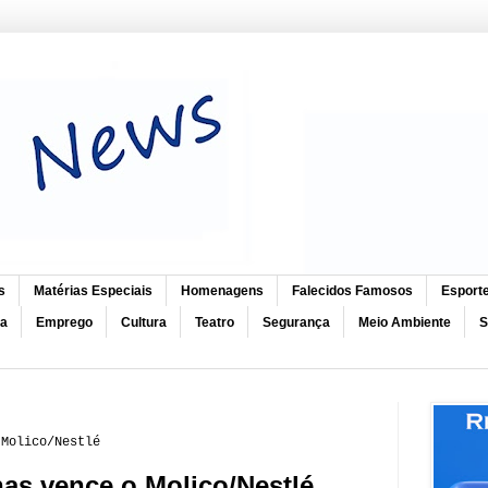
s
Matérias Especiais
Homenagens
Falecidos Famosos
Esport
ca
Emprego
Cultura
Teatro
Segurança
Meio Ambiente
S
 Molico/Nestlé
as vence o Molico/Nestlé