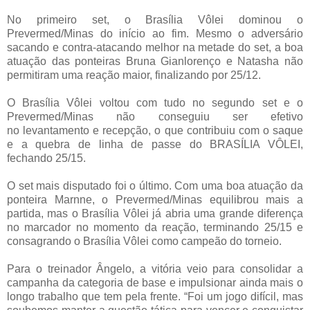
No primeiro set, o
Brasília Vôlei
dominou o
Prevermed/Minas do início ao fim. Mesmo o adversário
sacando e contra-atacando melhor na metade do set, a boa
atuação das ponteiras Bruna Gianlorenço e Natasha não
permitiram uma reação maior, finalizando por 25/12.
O
Brasília Vôlei
voltou com tudo no segundo set e o
Prevermed/Minas não conseguiu ser efetivo
no levantamento e recepção, o que contribuiu com o saque
e a quebra de linha de passe do BRASÍLIA VÔLEI,
fechando 25/15.
O set mais disputado foi o último. Com uma boa atuação da
ponteira Marnne, o Prevermed/Minas equilibrou mais a
partida, mas o
Brasília Vôlei
já abria uma grande diferença
no marcador no momento da reação, terminando 25/15 e
consagrando o
Brasília Vôlei
como campeão do torneio.
Para o treinador Ângelo, a vitória veio para consolidar a
campanha da categoria de base e impulsionar ainda mais o
longo trabalho que tem pela frente. “Foi um jogo difícil, mas