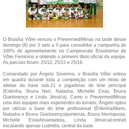
O
Brasília Vôlei
venceu o Prevermed/Minas na tarde desse
domingo (8) por 3 sets a 0 para consolidar a campanha de
100% de aproveitamento no Campeonato Brasiliense de
Vôlei Feminino e obtendo o primeiro título oficial da equipe.
As parciais foram: 25/12; 25/15 e 25/16.
Comandado por Ângelo Severino, o
Brasília Vôlei
entrou
em quadra durante toda a competição com um misto de
atletas da base sub-21 e jogadoras do time principal
(Erikinha, Bruna Neri, Natasha, Michelle Eiras, Bruna
Gianlorenço e Linda Jéssica). Como o Prevermed/Minas
uma das equipes mais experientes do torneio, Ângelo optou
por utilizar a base do time profissional (Érikinha/líbero,
Natasha e Bruna Gianlorenço/ponteiras, Bruna Neri/oposta,
Michelle Eiras/levantadora, Linda Jéssica/central)
escalando apenas Ludmilla, central da base.