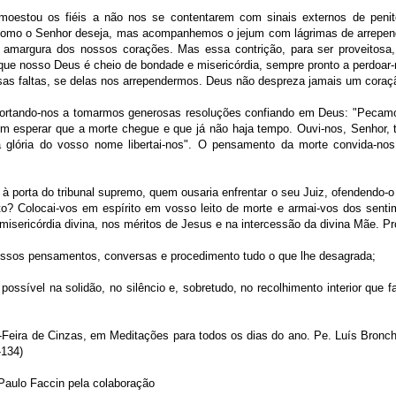
moestou os fiéis a não nos se contentarem com sinais externos de penit
 como o Senhor deseja, mas acompanhemos o jejum com lágrimas de arrepend
a amargura dos nossos corações. Mas essa contrição, para ser proveitosa
ue nosso Deus é cheio de bondade e misericórdia, sempre pronto a perdoar-
as faltas, se delas nos arrependermos. Deus não despreza jamais um coraçã
 exortando-nos a tomarmos generosas resoluções confiando em Deus: "Peca
m esperar que a morte chegue e que já não haja tempo. Ouvi-nos, Senhor, 
a glória do vosso nome libertai-nos". O pensamento da morte convida-no
 à porta do tribunal supremo, quem ousaria enfrentar o seu Juiz, ofendendo-
to? Colocai-vos em espírito em vosso leito de morte e armai-vos dos senti
misericórdia divina, nos méritos de Jesus e na intercessão da divina Mãe. P
vossos pensamentos, conversas e procedimento tudo o que lhe desagrada;
 possível na solidão, no silêncio e, sobretudo, no recolhimento interior que
Feira de Cinzas, em Meditações para todos os dias do ano. Pe. Luís Bronch
-134)
Paulo Faccin pela colaboração