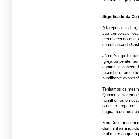
Significado da Ce
A Igreja nos indica
sua conversão, es
reconhecendo que s
semelhança do Cristo
Já no Antigo Testam
Igreja os penitente
cobriam a cabeça d
recordar o preceit
humilhante expressã
Tenhamos os mesmos
Quando o sacerdote
humilhemos o nosso 
o nosso corpo desti
língua, todos os sen
Meu Deus, inspirai-
das minhas iniqüida
mal maior do que a 