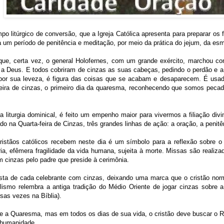
o litúrgico de conversão, que a Igreja Católica apresenta para preparar os 
um período de penitência e meditação, por meio da prática do jejum, da es
que, certa vez, o general Holofernes, com um grande exército, marchou con
r a Deus. E todos cobriram de cinzas as suas cabeças, pedindo o perdão e 
, por sua leveza, é figura das coisas que se acabam e desaparecem. É usa
-feira de cinzas, o primeiro dia da quaresma, reconhecendo que somos pec
 liturgia dominical, é feito um empenho maior para vivermos a filiação div
o na Quarta-feira de Cinzas, três grandes linhas de ação: a oração, a penitê
ristãos católicos recebem neste dia é um símbolo para a reflexão sobre 
ria, efêmera fragilidade da vida humana, sujeita à morte. Missas são realiza
cinzas pelo padre que preside à cerimônia.
sta de cada celebrante com cinzas, deixando uma marca que o cristão norm
olismo relembra a antiga tradição do Médio Oriente de jogar cinzas sobr
rsas vezes na Bíblia).
 a Quaresma, mas em todos os dias de sua vida, o cristão deve buscar o Rein
 humanidade.