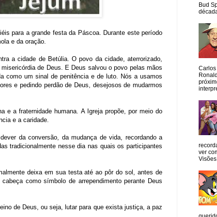
Bud Sp
década
fiéis para a grande festa da Páscoa. Durante este período
mola e da oração.
tra a cidade de Betúlia. O povo da cidade, aterrorizado,
a misericórdia de Deus. E Deus salvou o povo pelas mãos
Carlos
Ronald
da como um sinal de penitência e de luto. Nós a usamos
próxim
adores e pedindo perdão de Deus, desejosos de mudarmos
interpr
ina e a fraternidade humana.
A Igreja propõe, por meio do
ncia e a caridade.
o dever da conversão, da mudança de vida, recordando a
record
das tradicionalmente nesse dia nas quais os participantes
ver co
Visões
almente deixa em sua testa até ao pôr do sol, antes de
e a cabeça como símbolo de arrependimento perante Deus
o de Deus, ou seja, lutar para que exista justiça, a paz
querid