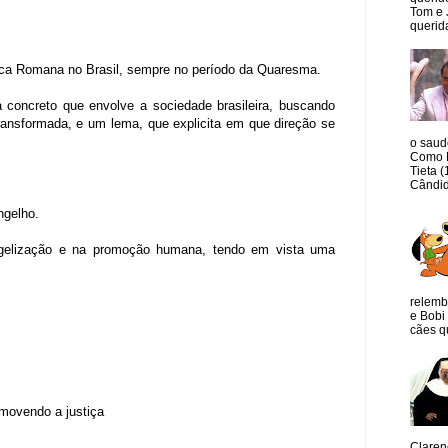
Tom e 
querida
lica Romana no Brasil, sempre no período da Quaresma.
 concreto que envolve a sociedade brasileira, buscando
ransformada, e um lema, que explicita em que direção se
o saud
Como M
Tieta 
Cândid
ngelho.
angelização e na promoção humana, tendo em vista uma
relemb
e Bobi 
cães qu
omovendo a justiça
Claren