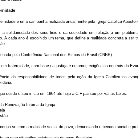
ernidade
ernidade é uma campanha realizada anualmente pela Igreja Católica Apostó
ar a solidariedade dos seus fiéis e da sociedade em relação a um problema
. A cada ano é escolhido um tema, que define a realidade concreta a ser t
ção.
enada pela Conferência Nacional dos Bispos do Brasil (CNBB).
a em fraternidade, com base na justiça e no amor, exigências centrais do Eva
ência da responsabilidade de todos pela ação da Igreja Católica na ev
lidária.
e desde o seu início em 1964 até hoje a C.F passou por várias fazes.
a Renovação Interna da Igreja :
eja
istão
eocupa-se com a realidade social do povo, denunciando o pecado social e pr
lta-se para situações existenciais do povo Brasileiro