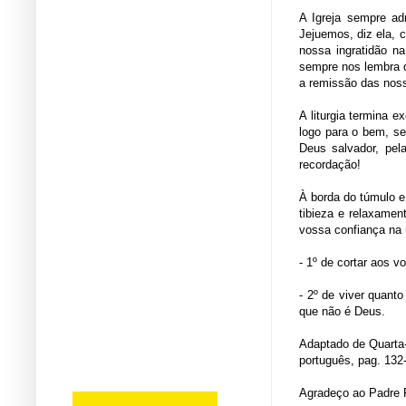
A Igreja sempre ad
Jejuemos, diz ela,
nossa ingratidão n
sempre nos lembra q
a remissão das noss
A liturgia termina
logo para o bem, se
Deus salvador, pel
recordação!
À borda do túmulo e
tibieza e relaxamen
vossa confiança na 
- 1º de cortar aos 
- 2º de viver quanto
que não é Deus.
Adaptado de Quarta-
português, pag. 132
Agradeço ao Padre 