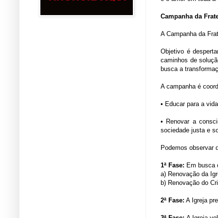
Campanha da Frat
A Campanha da Frat
Objetivo é despert
caminhos de solução
busca a transforma
A campanha é coord
• Educar para a vid
• Renovar a consci
sociedade justa e so
Podemos observar qu
1ª Fase:
Em busca d
a) Renovação da Igr
b) Renovação do Cr
2ª Fase:
A Igreja pr
3ª Fase:
A Igreja vo