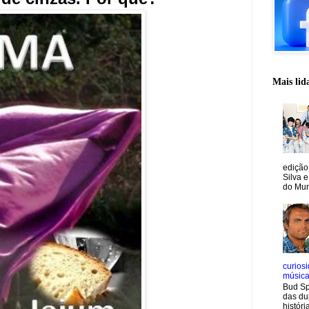
Mais lid
edição
Silva e
do Mun
curiosi
músic
Bud Sp
das du
históri