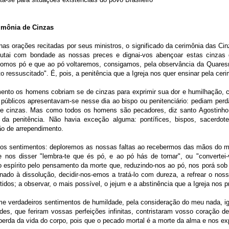
rimônia de Cinzas
, nas orações recitadas por seus ministros, o significado da cerimônia das 
cutai com bondade as nossas preces e dignai-vos abençoar estas cinzas
omos pó e que ao pó voltaremos, consigamos, pela observância da Quaresm
 ressuscitado". É, pois, a penitência que a Igreja nos quer ensinar pela ceri
ento os homens cobriam se de cinzas para exprimir sua dor e humilhação, c
s públicos apresentavam-se nesse dia ao bispo ou penitenciário: pediam per
e cinzas. Mas como todos os homens são pecadores, diz santo Agostinho, 
o da penitência. Não havia exceção alguma: pontífices, bispos, sacerdo
o de arrependimento.
 sentimentos: deploremos as nossas faltas ao recebermos das mãos do mini
 nos disser "lembra-te que és pó, e ao pó hás de tornar", ou "convertei
espírito pelo pensamento da morte que, reduzindo-nos ao pó, nos porá sob 
nado à dissolução, decidir-nos-emos a tratá-lo com dureza, a refrear o no
tidos; a observar, o mais possível, o jejum e a abstinência que a Igreja nos 
me verdadeiros sentimentos de humildade, pela consideração do meu nada, i
des, que feriram vossas perfeições infinitas, contristaram vosso coração d
perda da vida do corpo, pois que o pecado mortal é a morte da alma e nos e