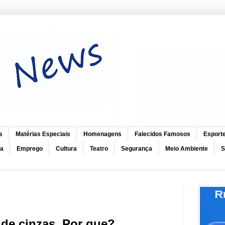
s
Matérias Especiais
Homenagens
Falecidos Famosos
Esport
ca
Emprego
Cultura
Teatro
Segurança
Meio Ambiente
S
 de cinzas. Por que?