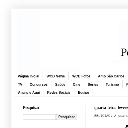
Página inicial
WCB News
WCB Fotos
Amo São Carlos
TV
Concursos
Saúde
Cine
Séries
Turismo
R
Anuncie Aqui
Redes Sociais
Equipe
Pesquisar
quarta-feira, fever
RELIGIÃO: A quar
A