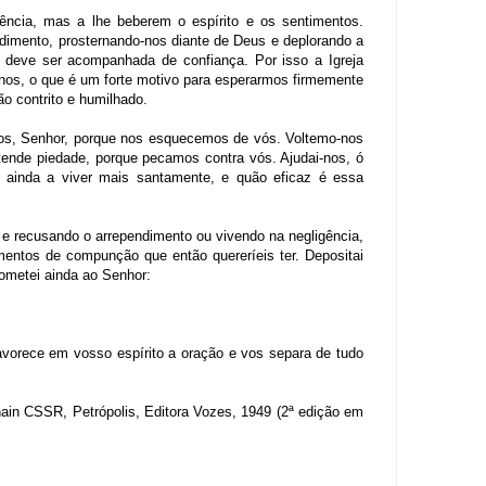
ência, mas a lhe beberem o espírito e os sentimentos.
imento, prosternando-nos diante de Deus e deplorando a
, deve ser acompanhada de confiança. Por isso a Igreja
nos, o que é um forte motivo para esperarmos firmemente
o contrito e humilhado.
mos, Senhor, porque nos esquecemos de vós. Voltemo-nos
tende piedade, porque pecamos contra vós. Ajudai-nos, ó
s ainda a viver mais santamente, e quão eficaz é essa
o e recusando o arrependimento ou vivendo na negligência,
mentos de compunção que então quereríeis ter. Depositai
rometei ainda ao Senhor:
 favorece em vosso espírito a oração e vos separa de tudo
ain CSSR, Petrópolis, Editora Vozes, 1949 (2ª edição em