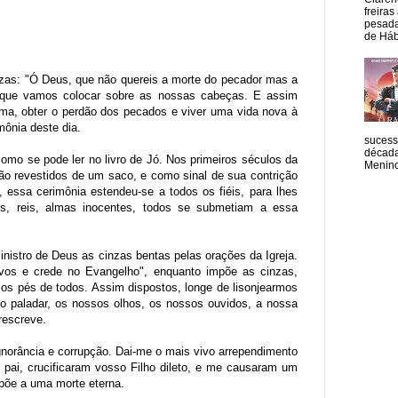
freiras
pesada
de Hábi
Cinzas: "Ó Deus, que não quereis a morte do pecador mas a
 que vamos colocar sobre as nossas cabeças. E assim
a, obter o perdão dos pecados e viver uma vida nova à
mônia deste dia.
sucess
década
omo se pode ler no livro de Jó. Nos primeiros séculos da
Menino
dão revestidos de um saco, e como sinal de sua contrição
essa cerimônia estendeu-se a todos os fiéis, para lhes
tes, reis, almas inocentes, todos se submetiam a essa
stro de Deus as cinzas bentas pelas orações da Igreja.
-vos e crede no Evangelho", enquanto impõe as cinzas,
os pés de todos. Assim dispostos, longe de lisonjearmos
sso paladar, os nossos olhos, os nossos ouvidos, a nossa
prescreve.
gnorância e corrupção. Dai-me o mais vivo arrependimento
e pai, crucificaram vosso Filho dileto, e me causaram um
xpõe a uma morte eterna.