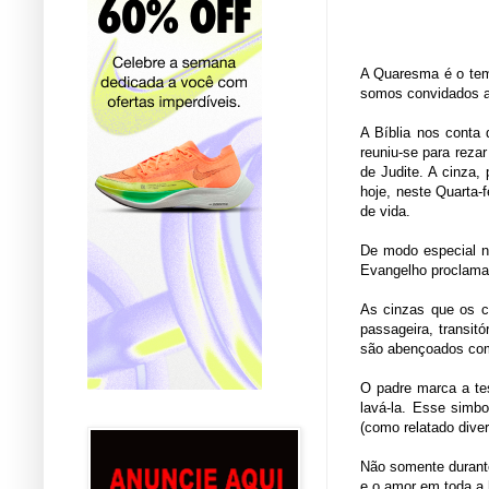
A Quaresma é o temp
somos convidados a 
A Bíblia nos conta 
reuniu-se para reza
de Judite. A cinza
hoje, neste Quarta
de vida.
De modo especial na
Evangelho proclamad
As cinzas que os c
passageira, transitó
são abençoados com 
O padre marca a te
lavá-la. Esse simb
(como relatado dive
Não somente durante
e o amor em toda a