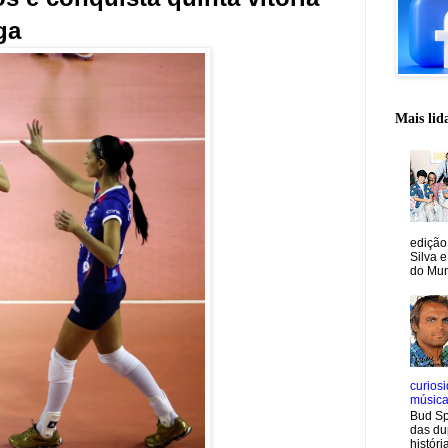
ga
Mais lid
edição
Silva e
do Mun
curiosi
músic
Bud Sp
das du
históri