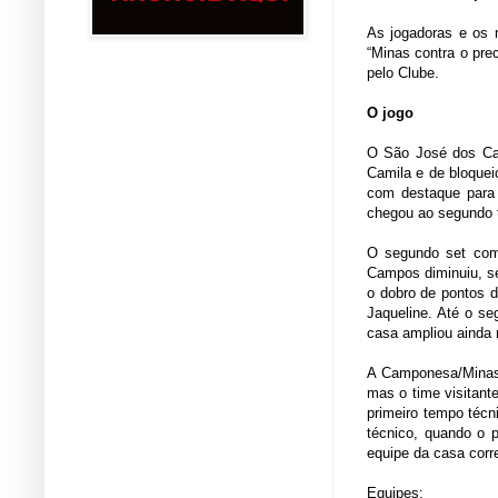
As jogadoras e os
“Minas contra o pre
pelo Clube.
O jogo
O São José dos Cam
Camila e de bloquei
com destaque para 
chegou ao segundo t
O segundo set com
Campos diminuiu, se
o dobro de pontos d
Jaqueline. Até o s
casa ampliou ainda 
A Camponesa/Minas 
mas o time visitant
primeiro tempo téc
técnico, quando o 
equipe da casa corr
Equipes: