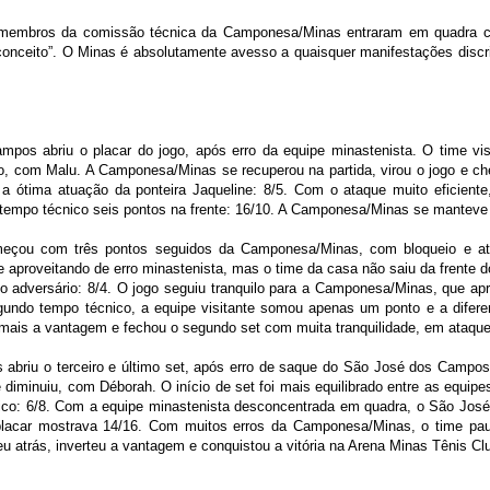
 membros da comissão técnica da Camponesa/Minas entraram em quadra co
conceito”. O Minas é absolutamente avesso a quaisquer manifestações discrim
pos abriu o placar do jogo, após erro da equipe minastenista. O time vi
o, com Malu. A Camponesa/Minas se recuperou na partida, virou o jogo e ch
a ótima atuação da ponteira Jaqueline: 8/5. Com o ataque muito eficient
empo técnico seis pontos na frente: 16/10. A Camponesa/Minas se manteve s
eçou com três pontos seguidos da Camponesa/Minas, com bloqueio e at
 aproveitando de erro minastenista, mas o time da casa não saiu da frente d
o adversário: 8/4. O jogo seguiu tranquilo para a Camponesa/Minas, que apr
egundo tempo técnico, a equipe visitante somou apenas um ponto e a difere
mais a vantagem e fechou o segundo set com muita tranquilidade, em ataqu
abriu o terceiro e último set, após erro de saque do São José dos Campos
e diminuiu, com Déborah. O início de set foi mais equilibrado entre as equi
nico: 6/8. Com a equipe minastenista desconcentrada em quadra, o São Jo
placar mostrava 14/16. Com muitos erros da Camponesa/Minas, o time paul
eu atrás, inverteu a vantagem e conquistou a vitória na Arena Minas Tênis Cl