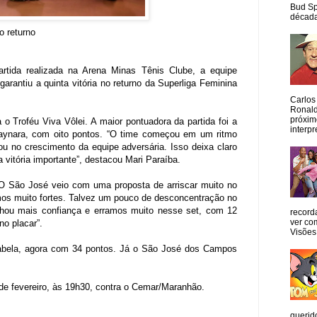
Bud Sp
década
 returno
artida realizada na Arena Minas Tênis Clube, a equipe
arantiu a quinta vitória no returno da Superliga Feminina
Carlos
Ronald
próxim
o Troféu Viva Vôlei. A maior pontuadora da partida foi a
interpr
Thaynara, com oito pontos. “O time começou em um ritmo
ou no crescimento da equipe adversária. Isso deixa claro
 vitória importante”, destacou Mari Paraíba.
“O São José veio com uma proposta de arriscar muito no
omos muito fortes. Talvez um pouco de desconcentração no
ganhou mais confiança e erramos muito nesse set, com 12
record
ver co
o placar”.
Visões
 tabela, agora com 34 pontos. Já o São José dos Campos
de fevereiro, às 19h30, contra o Cemar/Maranhão.
querid