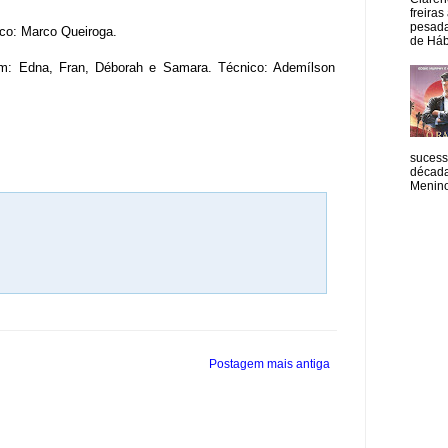
freiras
pesada
ico: Marco Queiroga.
de Hábi
ram: Edna, Fran, Déborah e Samara. Técnico: Ademílson
sucess
década
Menino
Postagem mais antiga