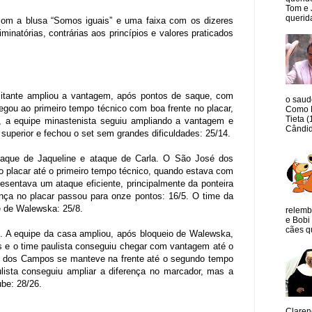
Tom e 
querida
m a blusa “Somos iguais” e uma faixa com os dizeres
inatórias, contrárias aos princípios e valores praticados
sitante ampliou a vantagem, após pontos de saque, com
o saud
egou ao primeiro tempo técnico com boa frente no placar,
Como M
Tieta 
e, a equipe minastenista seguiu ampliando a vantagem e
Cândid
uperior e fechou o set sem grandes dificuldades: 25/14.
aque de Jaqueline e ataque de Carla. O São José dos
o placar até o primeiro tempo técnico, quando estava com
esentava um ataque eficiente, principalmente da ponteira
nça no placar passou para onze pontos: 16/5. O time da
e de Walewska: 25/8.
relemb
e Bobi 
cães qu
. A equipe da casa ampliou, após bloqueio de Walewska,
pes e o time paulista conseguiu chegar com vantagem até o
sé dos Campos se manteve na frente até o segundo tempo
ista conseguiu ampliar a diferença no marcador, mas a
ube: 28/26.
Claren