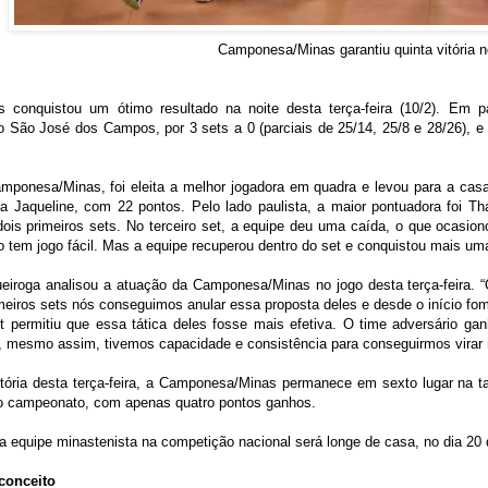
Camponesa/Minas garantiu quinta vitória no
conquistou um ótimo resultado na noite desta terça-feira (10/2). Em p
o São José dos Campos, por 3 sets a 0 (parciais de 25/14, 25/8 e 28/26), e g
mponesa/Minas, foi eleita a melhor jogadora em quadra e levou para a casa 
sta Jaqueline, com 22 pontos. Pelo lado paulista, a maior pontuadora foi 
dois primeiros sets. No terceiro set, a equipe deu uma caída, o que ocasion
o tem jogo fácil. Mas a equipe recuperou dentro do set e conquistou mais uma
eiroga analisou a atuação da Camponesa/Minas no jogo desta terça-feira. 
meiros sets nós conseguimos anular essa proposta deles e desde o início f
set permitiu que essa tática deles fosse mais efetiva. O time adversário 
, mesmo assim, tivemos capacidade e consistência para conseguirmos virar n
itória desta terça-feira, a Camponesa/Minas permanece em sexto lugar na
do campeonato, com apenas quatro pontos ganhos.
a equipe minastenista na competição nacional será longe de casa, no dia 20 
conceito