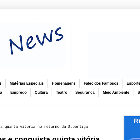
s
Matérias Especiais
Homenagens
Falecidos Famosos
Esport
ca
Emprego
Cultura
Teatro
Segurança
Meio Ambiente
S
ta quinta vitória no returno da Superliga
e conquista quinta vitória