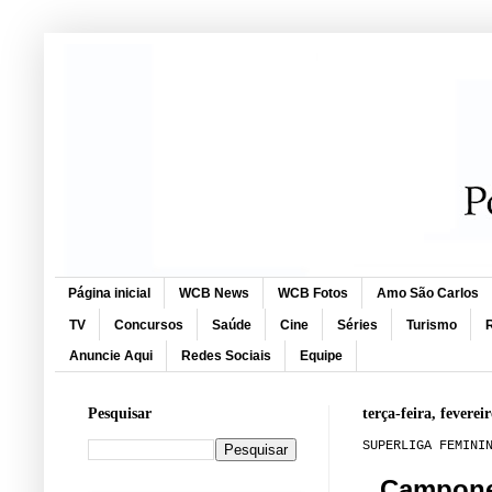
Página inicial
WCB News
WCB Fotos
Amo São Carlos
TV
Concursos
Saúde
Cine
Séries
Turismo
R
Anuncie Aqui
Redes Sociais
Equipe
Pesquisar
terça-feira, feverei
SUPERLIGA FEMINI
Campones