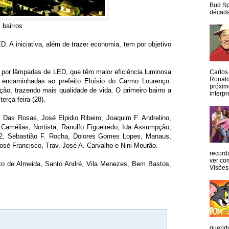
Bud Sp
década
 bairros
D. A iniciativa, além de trazer economia, tem por objetivo
 por lâmpadas de LED, que têm maior eficiência luminosa
Carlos
Ronald
as encaminhadas ao prefeito Eloísio do Carmo Lourenço.
próxim
ão, trazendo mais qualidade de vida. O primeiro bairro a
interpr
erça-feira (28).
, Das Rosas, José Elpidio Ribeiro, Joaquim F. Andrelino,
 Camélias, Nortista, Ranulfo Figueiredo, Ida Assumpção,
 e 22, Sebastião F. Rocha, Dolores Gomes Lopes, Manaus,
. José Francisco, Trav. José A. Carvalho e Nini Mourão.
record
ver co
to de Almeida, Santo André, Vila Menezes, Bem Bastos,
Visões
querid