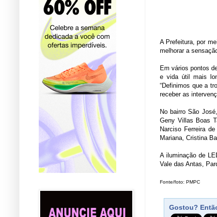
A Prefeitura, por me
melhorar a sensação
Em vários pontos de
e vida útil mais l
“Definimos que a tr
receber as intervenç
No bairro São José,
Geny Villas Boas Ta
Narciso Ferreira de
Mariana, Cristina Ba
A iluminação de LE
Vale das Antas, Pa
Fonte/foto: PMPC
Gostou? Então