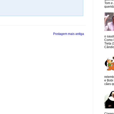
Tom e 
querida
Postagem mais antiga
o saud
Como M
Tieta 
Cândid
relemb
e Bobi 
cães qu
Claren