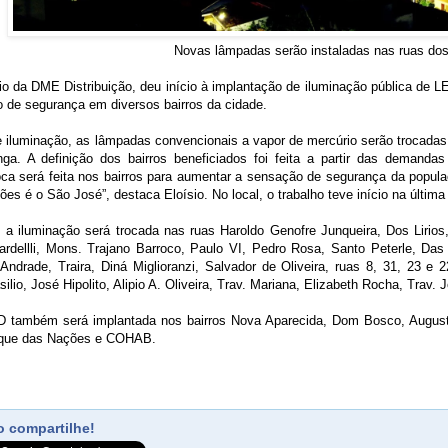
Novas lâmpadas serão instaladas nas ruas dos
io da DME Distribuição, deu início à implantação de iluminação pública de LE
 de segurança em diversos bairros da cidade.
 iluminação, as lâmpadas convencionais a vapor de mercúrio serão trocadas
onga. A definição dos bairros beneficiados foi feita a partir das demand
oca será feita nos bairros para aumentar a sensação de segurança da populaç
ões é o São José”, destaca Eloísio. No local, o trabalho teve início na última t
 a iluminação será trocada nas ruas Haroldo Genofre Junqueira, Dos Lirios
rdellli, Mons. Trajano Barroco, Paulo VI, Pedro Rosa, Santo Peterle, Das
 Andrade, Traira, Diná Miglioranzi, Salvador de Oliveira, ruas 8, 31, 23
silio, José Hipolito, Alipio A. Oliveira, Trav. Mariana, Elizabeth Rocha, Trav
D também será implantada nos bairros Nova Aparecida, Dom Bosco, Augus
rque das Nações e COHAB.
 compartilhe!