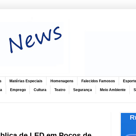
s
Matérias Especiais
Homenagens
Falecidos Famosos
Esport
ca
Emprego
Cultura
Teatro
Segurança
Meio Ambiente
S
pública de LED em Poços de