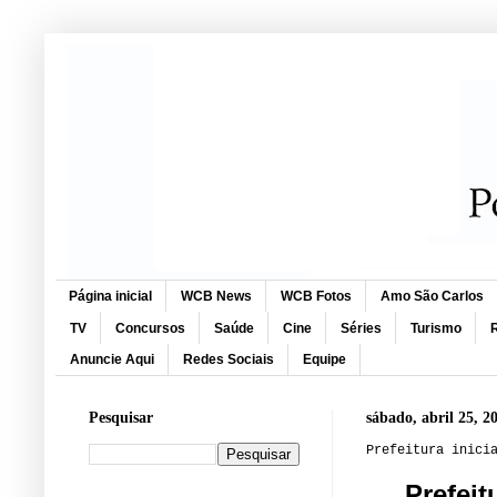
Página inicial
WCB News
WCB Fotos
Amo São Carlos
TV
Concursos
Saúde
Cine
Séries
Turismo
R
Anuncie Aqui
Redes Sociais
Equipe
Pesquisar
sábado, abril 25, 2
Prefeitura inici
Prefeit