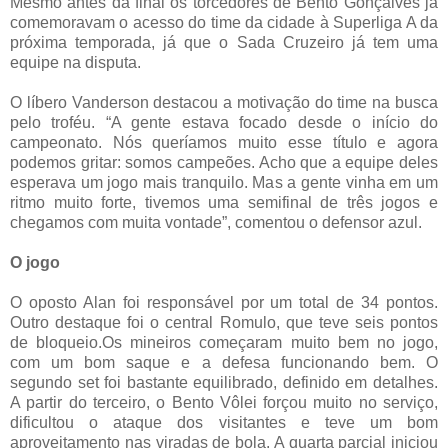
Mesmo antes da final os torcedores de Bento Gonçalves já
comemoravam o acesso do time da cidade à Superliga A da
próxima temporada, já que o Sada Cruzeiro já tem uma
equipe na disputa.
O líbero Vanderson destacou a motivação do time na busca
pelo troféu. “A gente estava focado desde o início do
campeonato. Nós queríamos muito esse título e agora
podemos gritar: somos campeões. Acho que a equipe deles
esperava um jogo mais tranquilo. Mas a gente vinha em um
ritmo muito forte, tivemos uma semifinal de três jogos e
chegamos com muita vontade”, comentou o defensor azul.
O jogo
O oposto Alan foi responsável por um total de 34 pontos.
Outro destaque foi o central Romulo, que teve seis pontos
de bloqueio.Os mineiros começaram muito bem no jogo,
com um bom saque e a defesa funcionando bem. O
segundo set foi bastante equilibrado, definido em detalhes.
A partir do terceiro, o Bento Vôlei forçou muito no serviço,
dificultou o ataque dos visitantes e teve um bom
aproveitamento nas viradas de bola. A quarta parcial iniciou