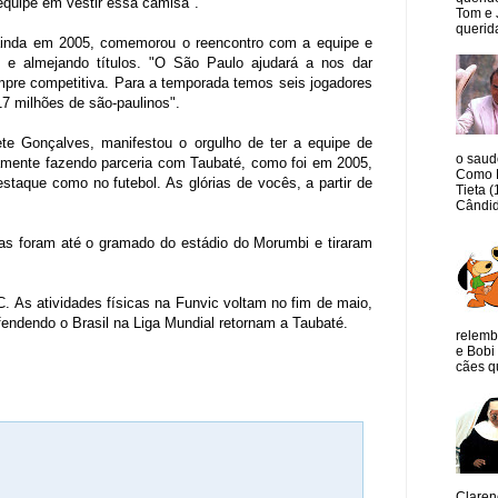
equipe em vestir essa camisa".
Tom e 
querida
, ainda em 2005, comemorou o reencontro com a equipe e
s e almejando títulos. "O São Paulo ajudará a nos dar
empre competitiva. Para a temporada temos seis jogadores
17 milhões de são-paulinos".
ete Gonçalves, manifestou o orgulho de ter a equipe de
o saud
mente fazendo parceria com Taubaté, como foi em 2005,
Como M
aque como no futebol. As glórias de vocês, a partir de
Tieta 
Cândid
tas foram até o gramado do estádio do Morumbi e tiraram
. As atividades físicas na Funvic voltam no fim de maio,
fendendo o Brasil na Liga Mundial retornam a Taubaté.
relemb
e Bobi 
cães qu
Claren