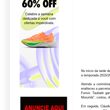
No início da tarde d
a temporada 2015/2
Abrindo a cerimôni
enalteceu a parceri
Funvic Taubaté gan
Morumbi", contou, d
Em seguida, Cláudio