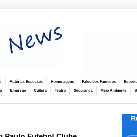
s
Matérias Especiais
Homenagens
Falecidos Famosos
Esport
ca
Emprego
Cultura
Teatro
Segurança
Meio Ambiente
S
e
ão Paulo
Futebol Clube