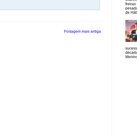
freiras
pesada
de Hábi
Postagem mais antiga
sucess
década
Menino