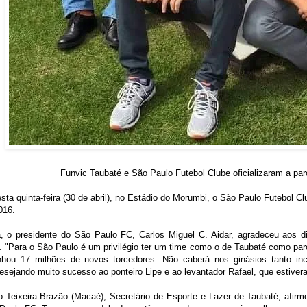
Funvic Taubaté e São Paulo Futebol Clube oficializaram a parc
esta quinta-feira (30 de abril), no Estádio do Morumbi, o São Paulo Futebol 
016.
a, o presidente do São Paulo FC, Carlos Miguel C. Aidar, agradeceu aos di
a. "Para o São Paulo é um privilégio ter um time como o de Taubaté como pa
hou 17 milhões de novos torcedores. Não caberá nos ginásios tanto in
esejando muito sucesso ao ponteiro Lipe e ao levantador Rafael, que estive
 Teixeira Brazão (Macaé), Secretário de Esporte e Lazer de Taubaté, afirm