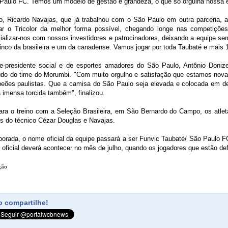
 Paulo FC. Temos um modelo de gestão e grandeza, o que só orgulha nossa 
co, Ricardo Navajas, que já trabalhou com o São Paulo em outra parceria
ar o Tricolor da melhor forma possível, chegando longe nas competiçõe
ncializar-nos com nossos investidores e patrocinadores, deixando a equipe s
inco da brasileira e um da canadense. Vamos jogar por toda Taubaté e mais 
vice-presidente social e de esportes amadores do São Paulo, Antônio Doniz
do do time do Morumbi. "Com muito orgulho e satisfação que estamos nova
ões paulistas. Que a camisa do São Paulo seja elevada e colocada em dest
 imensa torcida também", finalizou.
ara o treino com a Seleção Brasileira, em São Bernardo do Campo, os atle
s do técnico Cézar Douglas e Navajas.
orada, o nome oficial da equipe passará a ser Funvic Taubaté/ São Paulo FC
oficial deverá acontecer no mês de julho, quando os jogadores que estão de
ção
 compartilhe!