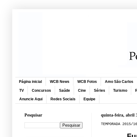
Página inicial
WCB News
WCB Fotos
Amo São Carlos
TV
Concursos
Saúde
Cine
Séries
Turismo
R
Anuncie Aqui
Redes Sociais
Equipe
Pesquisar
quinta-feira, abril 
TEMPORADA 2015/1
Fu