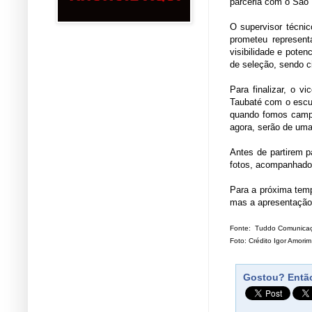
parceria com o São
O supervisor técni
prometeu represent
visibilidade e pote
de seleção, sendo c
Para finalizar, o 
Taubaté com o escu
quando fomos campe
agora, serão de uma
Antes de partirem p
fotos, acompanhado
Para a próxima temp
mas a apresentação 
Fonte: Tuddo Comunica
Foto: Crédito Igor Amorim
Gostou? Então