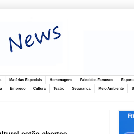
s
Matérias Especiais
Homenagens
Falecidos Famosos
Esport
ca
Emprego
Cultura
Teatro
Segurança
Meio Ambiente
S
ltural estão abertas