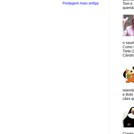
Postagem mais antiga
Tom e 
querida
o saud
Como M
Tieta 
Cândid
relemb
e Bobi 
cães qu
Claren