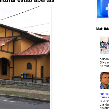
Mais lid
edição
Silva e
do Mun
curiosi
músic
Bud Sp
das du
históri