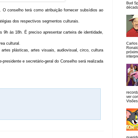
Bud Sp
década
. O conselho terá como atribuição fornecer subsídios ao
tratégias dos respectivos segmentos culturais.
s 9h às 18h. É preciso apresentar carteira de identidade,
ea cultural.
Carlos
Ronald
tes plásticas, artes visuais, audiovisual, circo, cultura
próxim
interpr
-presidente e secretário-geral do Conselho será realizada
record
ver co
Visões
querid