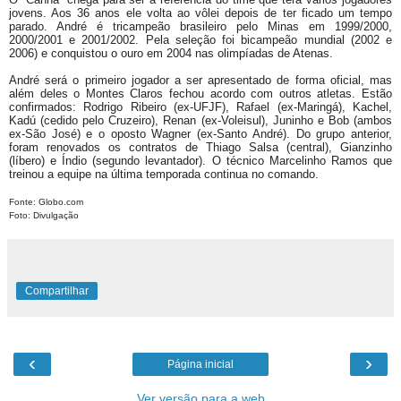
jovens. Aos 36 anos ele volta ao vôlei depois de ter ficado um tempo
parado. André é tricampeão brasileiro pelo Minas em 1999/2000,
2000/2001 e 2001/2002. Pela seleção foi bicampeão mundial (2002 e
2006) e conquistou o ouro em 2004 nas olimpíadas de Atenas.
André será o primeiro jogador a ser apresentado de forma oficial, mas
além deles o Montes Claros fechou acordo com outros atletas. Estão
confirmados: Rodrigo Ribeiro (ex-UFJF), Rafael (ex-Maringá), Kachel,
Kadú (cedido pelo Cruzeiro), Renan (ex-Voleisul), Juninho e Bob (ambos
ex-São José) e o oposto Wagner (ex-Santo André). Do grupo anterior,
foram renovados os contratos de Thiago Salsa (central), Gianzinho
(líbero) e Índio (segundo levantador). O técnico Marcelinho Ramos que
treinou a equipe na última temporada continua no comando.
Fonte: Globo.com
Foto: Divulgação
Compartilhar
‹
›
Página inicial
Ver versão para a web