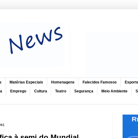
s
Matérias Especiais
Homenagens
Falecidos Famosos
Esport
ca
Emprego
Cultura
Teatro
Segurança
Meio Ambiente
S
emi
fica à semi do Mundial