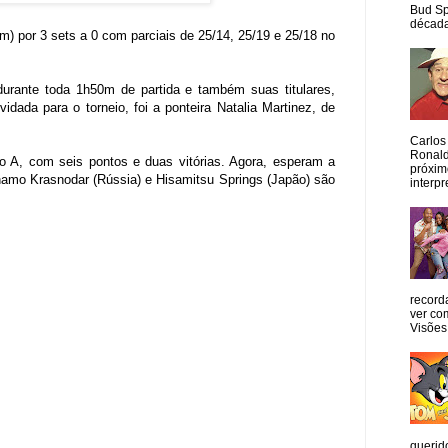
Bud Sp
década
 por 3 sets a 0 com parciais de 25/14, 25/19 e 25/18 no
 durante toda 1h50m de partida e também suas titulares,
idada para o torneio, foi a ponteira Natalia Martinez, de
Carlos
Ronald
po A, com seis pontos e duas vitórias. Agora, esperam a
próxim
ínamo Krasnodar (Rússia) e Hisamitsu Springs (Japão) são
interpr
record
ver co
Visões
querid