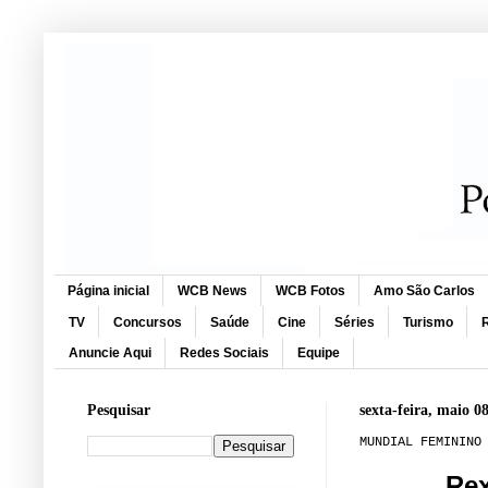
Página inicial
WCB News
WCB Fotos
Amo São Carlos
TV
Concursos
Saúde
Cine
Séries
Turismo
R
Anuncie Aqui
Redes Sociais
Equipe
Pesquisar
sexta-feira, maio 0
MUNDIAL FEMININO
Rex