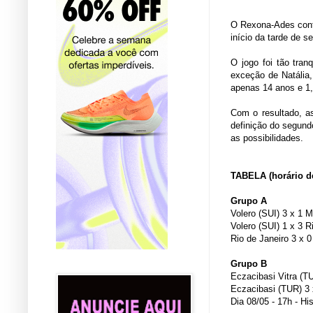
O Rexona-Ades confi
início da tarde de s
O jogo foi tão tran
exceção de Natália,
apenas 14 anos e 1
Com o resultado, as
definição do segund
as possibilidades.
TABELA (horário de
Grupo A
Volero (SUI) 3 x 1 
Volero (SUI) 1 x 3 R
Rio de Janeiro 3 x 
Grupo B
Eczacibasi Vitra (T
Eczacibasi (TUR) 3
Dia 08/05 - 17h - H