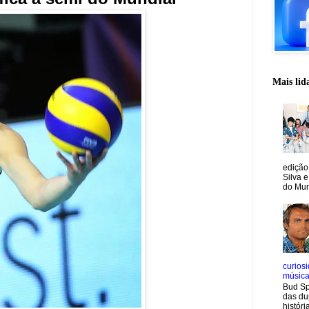
Mais lid
edição
Silva e
do Mun
curiosi
músic
Bud Sp
das du
históri