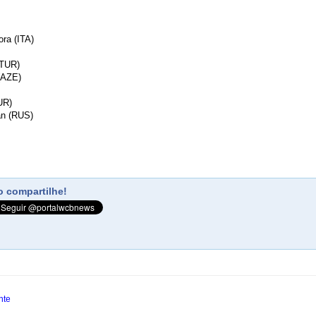
ora (ITA)
(TUR)
(AZE)
UR)
an (RUS)
 compartilhe!
nte