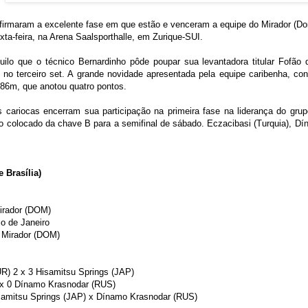
rmaram a excelente fase em que estão e venceram a equipe do Mirador (Dom)
exta-feira, na Arena Saalsporthalle, em Zurique-SUI.
quilo que o técnico Bernardinho pôde poupar sua levantadora titular Fofão
 no terceiro set. A grande novidade apresentada pela equipe caribenha, conv
,86m, que anotou quatro pontos.
 cariocas encerram sua participação na primeira fase na liderança do gru
o colocado da chave B para a semifinal de sábado. Eczacibasi (Turquia), D
 Brasília)
Mirador (DOM)
io de Janeiro
0 Mirador (DOM)
UR) 2 x 3 Hisamitsu Springs (JAP)
 x 0 Dínamo Krasnodar (RUS)
isamitsu Springs (JAP) x Dínamo Krasnodar (RUS)