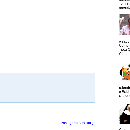
Tom e 
querida
o saud
Como M
Tieta 
Cândid
relemb
e Bobi 
cães qu
Postagem mais antiga
Claren