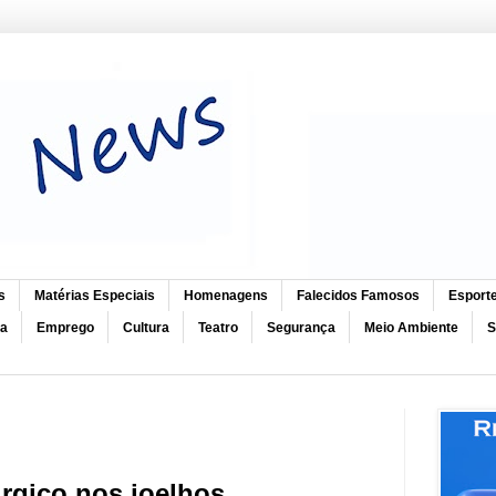
s
Matérias Especiais
Homenagens
Falecidos Famosos
Esport
ca
Emprego
Cultura
Teatro
Segurança
Meio Ambiente
S
rgico nos joelhos