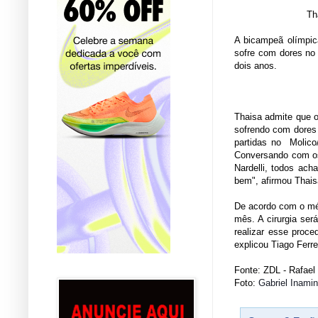
Th
A bicampeã olímpica
sofre com dores no 
dois anos.
Thaisa admite que 
sofrendo com dores 
partidas no Molico
Conversando com os 
Nardelli, todos ac
bem", afirmou Thais
De acordo com o méd
mês. A cirurgia ser
realizar esse proce
explicou Tiago Ferre
Fonte:
ZDL - Rafael 
Foto:
Gabriel Inami