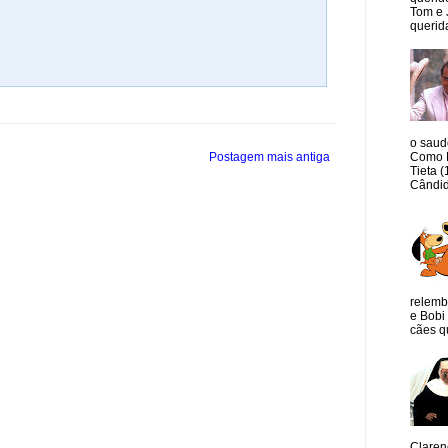
Tom e 
querida
o saud
Postagem mais antiga
Como M
Tieta 
Cândid
relemb
e Bobi 
cães qu
Claren