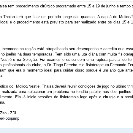
aisa tem procedimento cirúrgico programado entre 15 e 19 de junho e tempo
 Thaisa terá que ficar um período longe das quadras. A capitã do Molico/Ne
local e o procedimento está previsto para ser realizado entre os dias 15 e
o incomodo na região está atrapalhando seu desempenho e acredita que esse
no joelho há duas temporadas. Tem sido uma luta diária com muita fisioterap
/Nestlé e na Seleção. Fiz exames e estou com uma ruptura parcial do te
profissionais do clube, o Dr. Tiago Ferreira e o fisioterapeuta Fernando 
haram que era o momento ideal para cuidar disso porque é um ano que ant
a.
ico do Molico/Nestlé, Thaisa deverá reunir condições de jogo no último trim
á realizada para solucionar um problema no tendão patelar nos dois joelho
dimento. Ela já inicia sessões de fisioterapia logo após a cirurgia e a pre
ira.
Zito - ZDL
ne/Fotojump