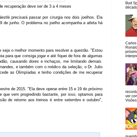
Bud Sp
 de recuperação deve ser de 3 a 4 meses
década
stlé precisará passar por cirurgia nos dois joelhos. Ela
 19 de junho. O problema no joelho acompanha a atleta há
Carlos
Ronald
 seja o melhor momento para resolver a questão. "Estou
próxim
ia para que consiga jogar e até fiquei de fora de algumas
interpr
ndão, causando dores e inchaços, me limitando demais.
Fernandes, e também com o médico da seleção, o Dr. Julio
ecede as Olimpíadas e tenho condições de me recuperar
estre de 2015. "Ela deve operar entre 15 e 19 do próximo
record
s e que vem progredindo bastante, por isso, optamos para
ver co
visão de retorno aos treinos é entre setembro e outubro",
Visões
querid