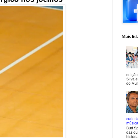
Mais lid
edição
Silva e
do Mun
curiosi
músic
Bud Sp
das du
históri