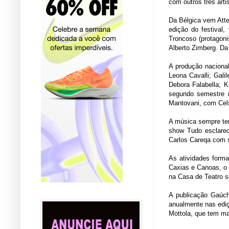
com outros três arti
Da Bélgica vem Atten
edição do festival
Troncoso (protagoni
Alberto Zimberg. Da
A produção nacional
Leona Cavalli; Gali
Debora Falabella; 
segundo semestre n
Mantovani, com Cels
A música sempre tem
show Tudo esclarec
Carlos Careqa com 
As atividades forma
Caxias e Canoas, o
na Casa de Teatro s
A publicação Gaúch
anualmente nas ediç
Mottola, que tem ma