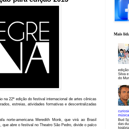
Mais lid
edição
Silva e
do Mun
 na 22ª edição do festival internacional de artes cênicas
ados, estreias, atividades formativas e descentralizadas
curiosi
músic
rafa norte-americana Meredith Monk, que virá ao Brasil
Bud Sp
das du
que abre o festival no Theatro São Pedro, divide o palco
históri