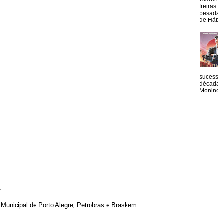
freiras
pesada
de Hábi
sucess
década
Menino
.
a Municipal de Porto Alegre, Petrobras e Braskem