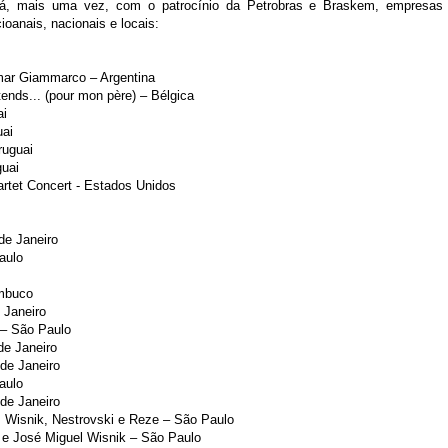
, mais uma vez, com o patrocínio da Petrobras e Braskem, empresas par
ioanais, nacionais e locais:
mar Giammarco – Argentina
tends... (pour mon père) – Bélgica
ai
uai
ruguai
guai
rtet Concert - Estados Unidos
de Janeiro
aulo
ambuco
 Janeiro
 – São Paulo
de Janeiro
 de Janeiro
aulo
de Janeiro
t, Wisnik, Nestrovski e Reze – São Paulo
 e José Miguel Wisnik – São Paulo