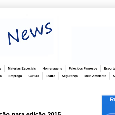
s
Matérias Especiais
Homenagens
Falecidos Famosos
Esport
ca
Emprego
Cultura
Teatro
Segurança
Meio Ambiente
S
ção para edição 2015