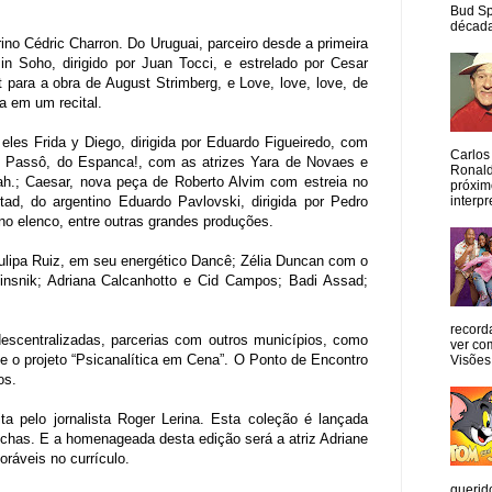
Bud Sp
década
ino Cédric Charron. Do Uruguai, parceiro desde a primeira
n Soho, dirigido por Juan Tocci, e estrelado por Cesar
 para a obra de August Strimberg, e Love, love, love, de
a em um recital.
eles Frida y Diego, dirigida por Eduardo Figueiredo, com
Carlos
ace Passô, do Espanca!, com as atrizes Yara de Novaes e
Ronald
h.; Caesar, nova peça de Roberto Alvim com estreia no
próxim
interpr
ad, do argentino Eduardo Pavlovski, dirigida por Pedro
o elenco, entre outras grandes produções.
ulipa Ruiz, em seu energético Dancê; Zélia Duncan com o
nsnik; Adriana Calcanhotto e Cid Campos; Badi Assad;
record
descentralizadas, parcerias com outros municípios, como
ver co
o projeto “Psicanalítica em Cena”. O Ponto de Encontro
Visões
os.
a pelo jornalista Roger Lerina. Esta coleção é lançada
chas. E a homenageada desta edição será a atriz Adriane
ráveis no currículo.
querid