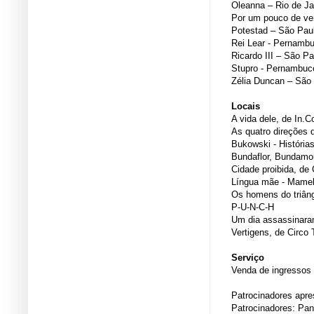
Oleanna – Rio de Ja
Por um pouco de ve
Potestad – São Pau
Rei Lear - Pernamb
Ricardo III – São Pa
Stupro - Pernambuc
Zélia Duncan – São
Locais
A vida dele, de In.
As quatro direções 
Bukowski - História
Bundaflor, Bundamo
Cidade proibida, de 
Língua mãe - Mamel
Os homens do triâng
P-U-N-C-H
Um dia assassinara
Vertigens, de Circo 
Serviço
Venda de ingressos 
Patrocinadores apres
Patrocinadores: Pa