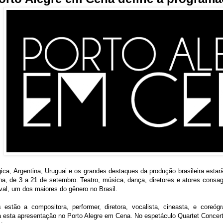
ca, Argentina, Uruguai e os grandes destaques da produção brasileira estarão
a, de 3 a 21 de setembro. Teatro, música, dança, diretores e atores consagr
val, um dos maiores do gênero no Brasil.
 estão a compositora, performer, diretora, vocalista, cineasta, e coreóg
 esta apresentação no Porto Alegre em Cena. No espetáculo Quartet Concert, 