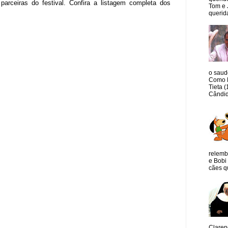
ceiras do festival. Confira a listagem completa dos
Tom e 
querida
o saud
Como M
Tieta 
Cândid
relemb
e Bobi 
cães qu
Claren