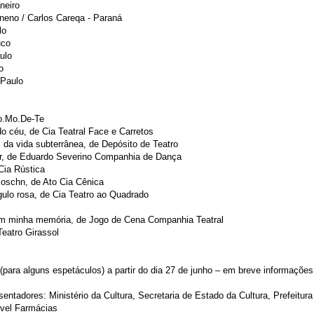
neiro
neno / Carlos Careqa - Paraná
lo
uco
ulo
o
 Paulo
Co.Mo.De-Te
do céu, de Cia Teatral Face e Carretos
s da vida subterrânea, de Depósito de Teatro
r, de Eduardo Severino Companhia de Dança
Cia Rústica
oschn, de Ato Cia Cênica
ulo rosa, de Cia Teatro ao Quadrado
m minha memória, de Jogo de Cena Companhia Teatral
Teatro Girassol
(para alguns espetáculos) a partir do dia 27 de junho – em breve informações
entadores: Ministério da Cultura, Secretaria de Estado da Cultura, Prefeitur
nvel Farmácias