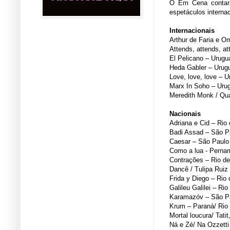
O Em Cena contará
espetáculos internac
Internacionais
Arthur de Faria e O
Attends, attends, at
El Pelicano – Urugu
Heda Gabler – Urug
Love, love, love – U
Marx In Soho – Uru
Meredith Monk / Qua
Nacionais
Adriana e Cid – Rio 
Badi Assad – São P
Caesar – São Paulo
Como a lua - Pern
Contrações – Rio de
Dancê / Tulipa Ruiz
Frida y Diego – Rio 
Galileu Galilei – Rio
Karamazóv – São P
Krum – Paraná/ Rio 
Mortal loucura/ Tati
Ná e Zé/ Na Ozzetti