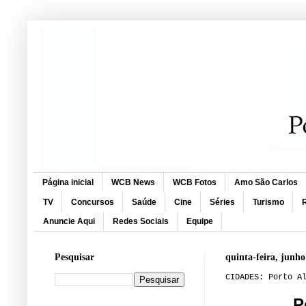
Página inicial
WCB News
WCB Fotos
Amo São Carlos
TV
Concursos
Saúde
Cine
Séries
Turismo
R
Anuncie Aqui
Redes Sociais
Equipe
Pesquisar
quinta-feira, junho
CIDADES: Porto A
P