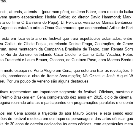
stas.
ds, attends, attends... (pour mon père), de Jean Fabre, com o solo do bailar
, vem quatro espetáculos: Hedda Gabler, do diretor David Hammond; Marx i
sta do filme O Banheiro do Papa); El Pelicano, versão de Marisa Bentancurt
 Argentina estará o artista Omar Giammarco, que acompanhará Arthur de Fari
 está em foco este ano no festival que trará espetáculos aclamados, entre 
leu Galilei, de Cibele Forjaz, estrelando Denise Fraga; Contrações, de Gr
Krum, nova montagem da Companhia Brasileira de Teatro, com Renata Sorra
o Rio de Janeiro, estrelando Caco Ciocler e Carmo Dalla Vecchia; Potest
o Frateschi e Laura Brauer; Oleanna, de Gustavo Paso, com Marcos Breda n
 muito espaço no Porto Alegre em Cena, que este ano traz as revelações T
ido, abordando a obra de Itamar Assumpção; Ná Ozzeti e José Miguel Wi
seu Por um pouco de veneno são alguns destaques.
tivas representam um importante segmento do festival. Oficinas, mostras 
 Prêmio Braskem em Cena completando dez anos em 2015, ciclo de cinema e 
eguirá reunindo artistas e participantes em programações paralelas e encontr
os em Cena aborda a trajetória do ator Mauro Soares e está sendo escrit
ões do festival e coloca em destaque os personagens das artes cênicas gaú
is de 30 anos de carreira dedicados às artes cênicas, com espetáculos memo