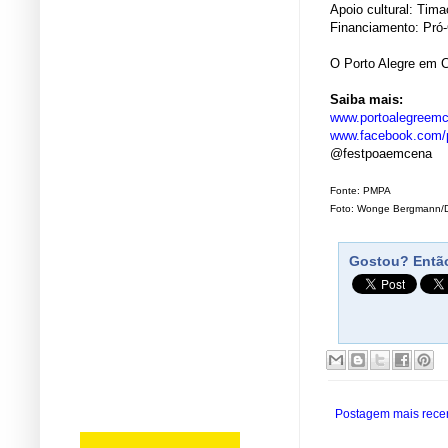
Apoio cultural: Tima
Financiamento: Pró
O Porto Alegre em Ce
Saiba mais:
www.portoalegreem
www.facebook.com
@festpoaemcena
Fonte: PMPA
Foto: Wonge Bergmann/
Gostou? Então
Postagem mais rece