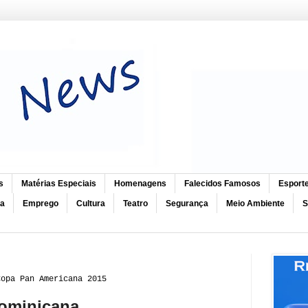
s
Matérias Especiais
Homenagens
Falecidos Famosos
Esport
ca
Emprego
Cultura
Teatro
Segurança
Meio Ambiente
S
Copa Pan Americana 2015
Dominicana