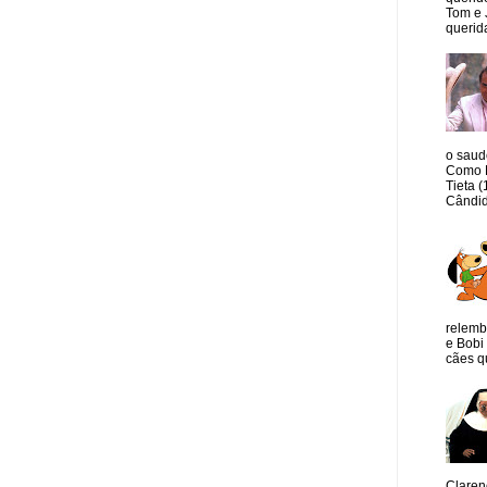
Tom e 
querida
o saud
Como M
Tieta 
Cândid
relemb
e Bobi 
cães qu
Claren