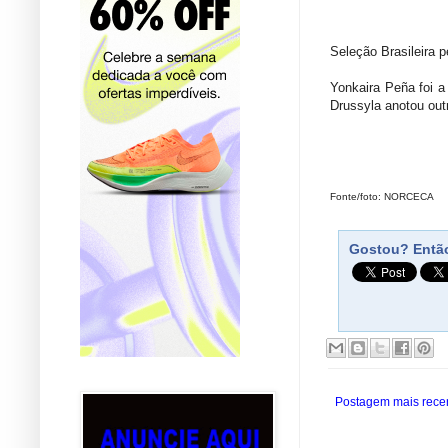
Seleção Brasileira p
Yonkaira Peña foi a
Drussyla anotou out
Fonte/foto: NORCECA
Gostou? Então
Postagem mais rece