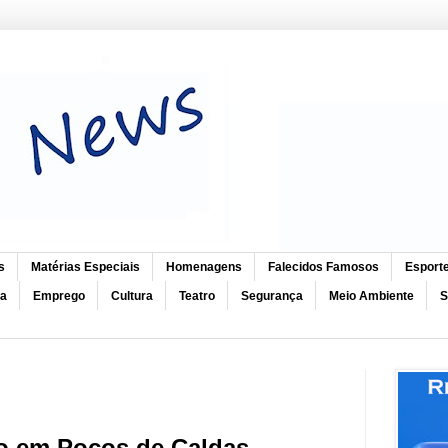
s
Matérias Especiais
Homenagens
Falecidos Famosos
Esport
ca
Emprego
Cultura
Teatro
Segurança
Meio Ambiente
S
do em Poços de Caldas