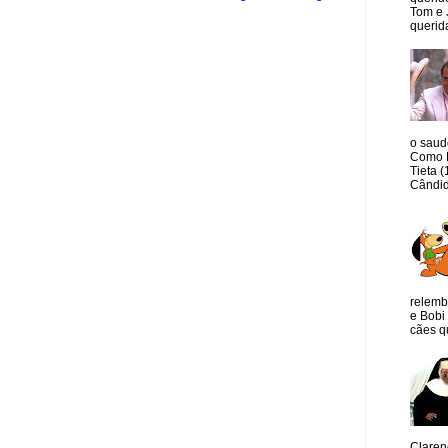
Tom e 
querida
o saud
Como M
Tieta 
Cândid
relemb
e Bobi 
cães qu
Claren