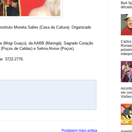
Bud Sp
década
nstituto Moreita Salles (Casa da Cultura). Organizado
Carlos
ahle (Mogi Guaçu), da AABB (Maringá), Sagrado Coração
Ronald
ri (Poços de Caldas) e Selma Alvise (Poços).
próxim
interpr
fone 3722-2776.
record
ver co
Visões
Postagem mais antiga
querid