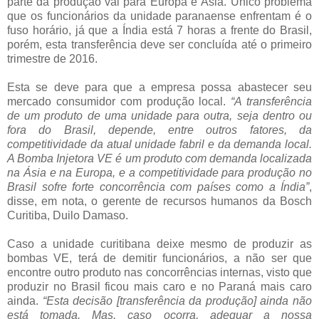
parte da produção vai para Europa e Ásia. Único problema
que os funcionários da unidade paranaense enfrentam é o
fuso horário, já que a Índia está 7 horas a frente do Brasil,
porém, esta transferência deve ser concluída até o primeiro
trimestre de 2016.
Esta se deve para que a empresa possa abastecer seu
mercado consumidor com produção local.
“A transferência
de um produto de uma unidade para outra, seja dentro ou
fora do Brasil, depende, entre outros fatores, da
competitividade da atual unidade fabril e da demanda local.
A Bomba Injetora VE é um produto com demanda localizada
na Ásia e na Europa, e a competitividade para produção no
Brasil sofre forte concorrência com países como a Índia”
,
disse, em nota, o gerente de recursos humanos da Bosch
Curitiba, Duilo Damaso.
Caso a unidade curitibana deixe mesmo de produzir as
bombas VE, terá de demitir funcionários, a não ser que
encontre outro produto nas concorrências internas, visto que
produzir no Brasil ficou mais caro e no Paraná mais caro
ainda.
“Esta decisão [transferência da produção] ainda não
está tomada. Mas, caso ocorra, adequar a nossa