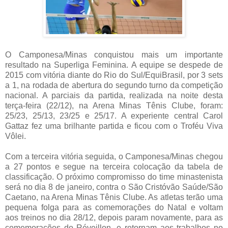
O Camponesa/Minas conquistou mais um importante
resultado na Superliga Feminina. A equipe se despede de
2015 com vitória diante do Rio do Sul/EquiBrasil, por 3 sets
a 1, na rodada de abertura do segundo turno da competição
nacional. A parciais da partida, realizada na noite desta
terça-feira (22/12), na Arena Minas Tênis Clube, foram:
25/23, 25/13, 23/25 e 25/17. A experiente central Carol
Gattaz fez uma brilhante partida e ficou com o Troféu Viva
Vôlei.
Com a terceira vitória seguida, o Camponesa/Minas chegou
a 27 pontos e segue na terceira colocação da tabela de
classificação. O próximo compromisso do time minastenista
será no dia 8 de janeiro, contra o São Cristóvão Saúde/São
Caetano, na Arena Minas Tênis Clube. As atletas terão uma
pequena folga para as comemorações do Natal e voltam
aos treinos no dia 28/12, depois param novamente, para as
comemorações do Réveillon, e retornam aos trabalhos no