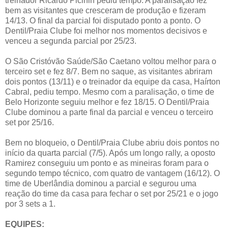
treinador Ricardo Picinin pediu tempo. A paralisação fez
bem as visitantes que cresceram de produção e fizeram
14/13. O final da parcial foi disputado ponto a ponto. O
Dentil/Praia Clube foi melhor nos momentos decisivos e
venceu a segunda parcial por 25/23.
O São Cristóvão Saúde/São Caetano voltou melhor para o
terceiro set e fez 8/7. Bem no saque, as visitantes abriram
dois pontos (13/11) e o treinador da equipe da casa, Haírton
Cabral, pediu tempo. Mesmo com a paralisação, o time de
Belo Horizonte seguiu melhor e fez 18/15. O Dentil/Praia
Clube dominou a parte final da parcial e venceu o terceiro
set por 25/16.
Bem no bloqueio, o Dentil/Praia Clube abriu dois pontos no
início da quarta parcial (7/5). Após um longo rally, a oposto
Ramirez conseguiu um ponto e as mineiras foram para o
segundo tempo técnico, com quatro de vantagem (16/12). O
time de Uberlândia dominou a parcial e segurou uma
reação do time da casa para fechar o set por 25/21 e o jogo
por 3 sets a 1.
EQUIPES: