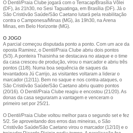
O Dentil/Praia Clube jogará com o Terracap/Brasília Vôlei
(DF), às 21h30, no Sesi Taguatinga, em Brasília (DF). Já o
São Cristóvão Saúde/São Caetano lutará pela reabilitação
contra o Camponesa/Minas (MG), às 19h30, na Arena
Minas, em Belo Horizonte (MG).
O JOGO
A parcial começou disputada ponto a ponto. Com um ace da
oposta Ramirez, o Dentil/Praia Clube abriu dois pontos
(5/3). A ponteira Thaisinha se destacava no ataque e o time
da casa cresceu de produção, virou o marcador e abriu três
pontos (11/8). Numa boa sequência de saques da
levantadora Jú Carrijo, as visitantes voltaram a liderar o
marcador (12/11). Bem no saque e nos contra-ataques, o
São Cristóvão Saúde/São Caetano abriu quatro pontos
(20/16). O Dentil/Praia Clube reagiu e encostou (21/20). As
donas da casa seguraram a vantagem e venceram o
primeiro set por 25/21.
O Dentil/Praia Clube voltou melhor para o segundo set e fez
5/2. Se aproveitando dos erros das mineiras, o São
Cristóvão Saúde/São Caetano virou o marcador (12/10) e o