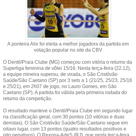
A ponteira Alix foi eleita a melhor jogadora da partida em
votação popular no site da CBV
O Dentil/Praia Clube (MG) começou com vitória o returno da
Superliga feminina de vôlei 15/16. Nesta terça-feira (22.12),
a equipe mineira superou, de virada, o São Cristóvão
Saúde/São Caetano (SP) por 3 sets a 1 (21/25, 25/23, 25/16
e 25/21), em 2h07 de jogo, no Lauro Gomes, em São
Caetano (SP). A partida foi válida pela primeira rodada do
returno da competição.
O resultado manteve o Dentil/Praia Clube em segundo lugar
na classificação geral, com 30 pontos (10 vitórias e duas
derrotas). O São Cristóvão Saúde/São Caetano segue em
oitavo lugar, com 13 pontos (quatro resultados positivos e
oito negativos). O Rexona-AdeS (RJ), que nesta terça-feira