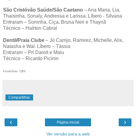
São Cristóvão Saúde/São Caetano
– Ana Maria, Lia,
Thaisinha, Sonaly, Andressa e Larissa. Líbero - Silvana
Entraram – Soninha, Ciça, Bruna Neri e Thaynã
Técnico – Haírton Cabral
Dentil/Praia Clube
– Jú Carrijo, Ramirez, Michelle, Alix,
Natasha e Wal. Líbero – Tássia
Entraram – Pri Daroit e Malu
Técnico – Ricardo Picinin
Fonte/foto: CBV
Compartilhar
‹
›
Página inicial
Ver versão para a web