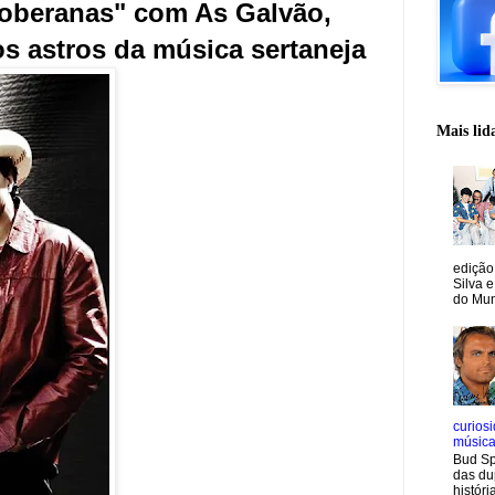
Soberanas" com As Galvão,
os astros da música sertaneja
Mais lid
edição
Silva e
do Mun
curiosi
músic
Bud Sp
das du
históri