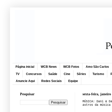
Página inicial
WCB News
WCB Fotos
Amo São Carlos
TV
Concursos
Saúde
Cine
Séries
Turismo
R
Anuncie Aqui
Redes Sociais
Equipe
Pesquisar
sexta-feira, janeiro
MÚSICA: Dani & D
astros da música