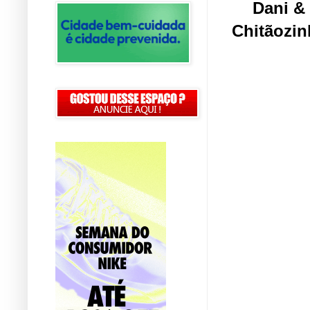
Dani
&
Chitãozin