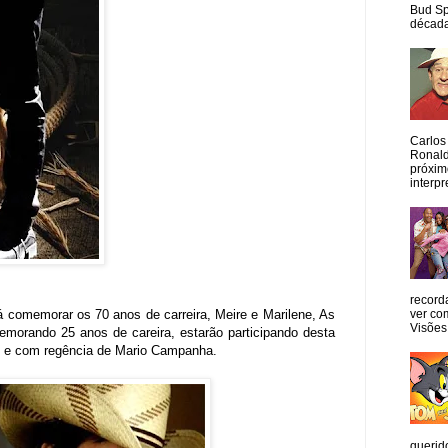
Bud Sp
década
Carlos
Ronald
próxim
interpr
record
á comemorar os 70 anos de carreira, Meire e Marilene, As
ver co
Visões
memorando 25 anos de careira, estarão participando desta
go e com regência de Mario Campanha.
querid