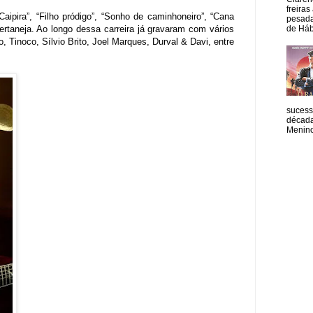
freiras
pira”, “Filho pródigo”, “Sonho de caminhoneiro”, “Cana
pesada
de Hábi
ertaneja. Ao longo dessa carreira já gravaram com vários
 Tinoco, Sílvio Brito, Joel Marques, Durval & Davi, entre
sucess
década
Menino