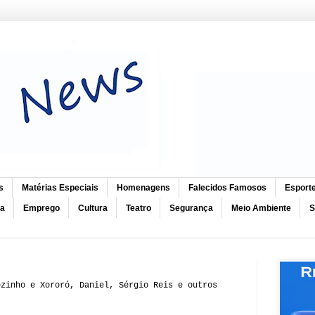
s
Matérias Especiais
Homenagens
Falecidos Famosos
Esport
ca
Emprego
Cultura
Teatro
Segurança
Meio Ambiente
S
ozinho e Xororó, Daniel, Sérgio Reis e outros