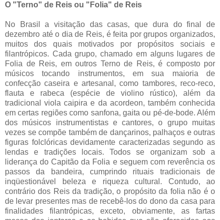
O "Terno" de Reis ou "Folia" de Reis
No Brasil a visitação das casas, que dura do final de
dezembro até o dia de Reis, é feita por grupos organizados,
muitos dos quais motivados por propósitos sociais e
filantrópicos. Cada grupo, chamado em alguns lugares de
Folia de Reis, em outros Terno de Reis, é composto por
músicos tocando instrumentos, em sua maioria de
confecção caseira e artesanal, como tambores, reco-reco,
flauta e rabeca (espécie de violino rústico), além da
tradicional viola caipira e da acordeon, também conhecida
em certas regiões como sanfona, gaita ou pé-de-bode. Além
dos músicos instrumentistas e cantores, o grupo muitas
vezes se compõe também de dançarinos, palhaços e outras
figuras folclóricas devidamente caracterizadas segundo as
lendas e tradições locais. Todos se organizam sob a
liderança do Capitão da Folia e seguem com reverência os
passos da bandeira, cumprindo rituais tradicionais de
inqüestionável beleza e riqueza cultural. Contudo, ao
contrário dos Reis da tradição, o propósito da folia não é o
de levar presentes mas de recebê-los do dono da casa para
finalidades filantrópicas, exceto, obviamente, as fartas