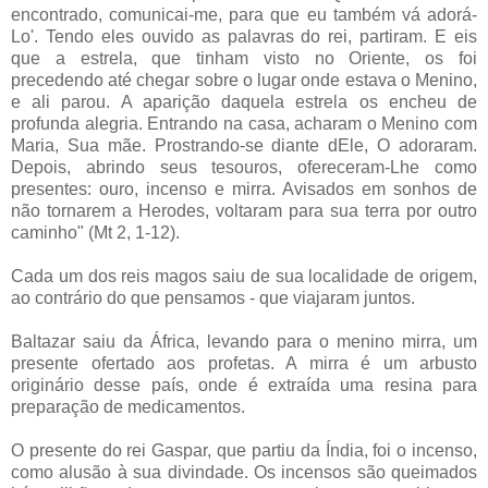
encontrado, comunicai-me, para que eu também vá adorá-
Lo'. Tendo eles ouvido as palavras do rei, partiram. E eis
que a estrela, que tinham visto no Oriente, os foi
precedendo até chegar sobre o lugar onde estava o Menino,
e ali parou. A aparição daquela estrela os encheu de
profunda alegria. Entrando na casa, acharam o Menino com
Maria, Sua mãe. Prostrando-se diante dEle, O adoraram.
Depois, abrindo seus tesouros, ofereceram-Lhe como
presentes: ouro, incenso e mirra. Avisados em sonhos de
não tornarem a Herodes, voltaram para sua terra por outro
caminho" (Mt 2, 1-12).
Cada um dos reis magos saiu de sua localidade de origem,
ao contrário do que pensamos - que viajaram juntos.
Baltazar saiu da África, levando para o menino mirra, um
presente ofertado aos profetas. A mirra é um arbusto
originário desse país, onde é extraída uma resina para
preparação de medicamentos.
O presente do rei Gaspar, que partiu da Índia, foi o incenso,
como alusão à sua divindade. Os incensos são queimados