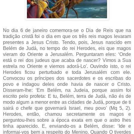
No dia 6 de janeiro comemora-se o Dia de Reis que na
tradição cristã foi o dia em que os três reis magos levaram
presentes a Jesus Cristo.
Tendo, pois, Jesus nascido em
Belém de Judá, no tempo do rei Herodes, eis que magos
vieram do Oriente a Jerusalém. Perguntaram eles: ‘Onde
está o rei dos judeus que acaba de nascer? Vimos a Sua
estrela no Oriente e viemos adorá-Lo'. Ouvindo isto, o rei
Herodes ficou perturbado e toda Jerusalém com ele.
Convocou os príncipes dos sacerdotes e os escribas do
povo e indagou deles onde havia de nascer o Cristo.
Disseram-lhe: ‘Em Belém, na Judeia, porque assim foi
escrito pelo profeta: E tu, Belém, terra de Judá, não és de
modo algum a menor entre as cidades de Judá, porque de ti
sairá o chefe que governará Israel, meu povo' (Mq 5, 2).
Herodes, então, chamou secretamente os magos e
perguntou-lhes sobre a época exata em que o astro lhes
tinha aparecido. E, enviando-os a Belém, disse: ‘Ide e
informai-vos bem a respeito do Menino. Quando O tiverdes