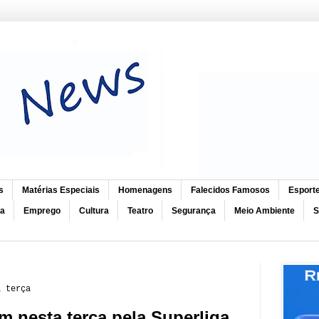
s
Matérias Especiais
Homenagens
Falecidos Famosos
Esport
ca
Emprego
Cultura
Teatro
Segurança
Meio Ambiente
S
a terça
m nesta terça pela Superliga