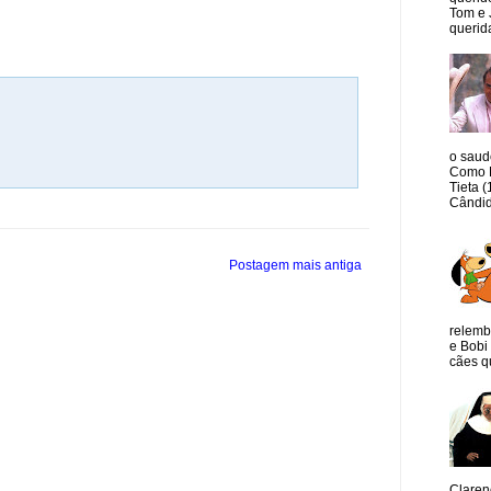
Tom e 
querida
o saud
Como M
Tieta 
Cândid
Postagem mais antiga
relemb
e Bobi 
cães qu
Claren