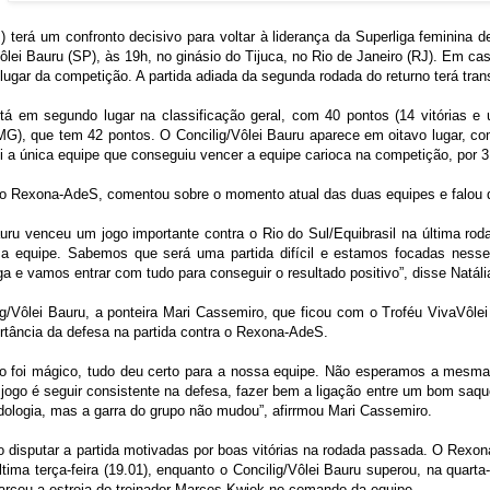
terá um confronto decisivo para voltar à liderança da Superliga feminina de 
Vôlei Bauru (SP), às 19h, no ginásio do Tijuca, no Rio de Janeiro (RJ). Em ca
 lugar da competição. A partida adiada da segunda rodada do returno terá tr
stá em segundo lugar na classificação geral, com 40 pontos (14 vitórias 
(MG), que tem 42 pontos. O Concilig/Vôlei Bauru aparece em oitavo lugar, co
i a única equipe que conseguiu vencer a equipe carioca na competição, por 3 
 do Rexona-AdeS, comentou sobre o momento atual das duas equipes e falou da
auru venceu um jogo importante contra o Rio do Sul/Equibrasil na última rod
sa equipe. Sabemos que será uma partida difícil e estamos focadas nesse
ga e vamos entrar com tudo para conseguir o resultado positivo”, disse Natál
ig/Vôlei Bauru, a ponteira Mari Cassemiro, que ficou com o Troféu VivaVôlei
rtância da defesa na partida contra o Rexona-AdeS.
go foi mágico, tudo deu certo para a nossa equipe. Não esperamos a mesma
 jogo é seguir consistente na defesa, fazer bem a ligação entre um bom saqu
dologia, mas a garra do grupo não mudou”, afirrmou Mari Cassemiro.
o disputar a partida motivadas por boas vitórias na rodada passada. O Rex
ltima terça-feira (19.01), enquanto o Concilig/Vôlei Bauru superou, na quarta-
rcou a estreia do treinador Marcos Kwiek no comando da equipe.