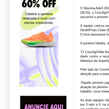
O Rexona-AdeS (RJ) 
(26.01), o Concilig/
assumirá o primeiro
A equipe carioca e
Dentil/Praia Clube 
O time bauruense fo
A ponteira Natália,
“O Concilig/Vôlei B
duelo contra a nos
liderança da Superli
Pelo lado do Concil
atenção para a impo
“Aquele primeiro jo
atuação do primeiro
trabalho, nova meto
As duas equipes vã
por 3 sets a 0, na ú
em confronto que ma