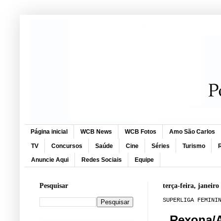
Página inicial
WCB News
WCB Fotos
Amo São Carlos
TV
Concursos
Saúde
Cine
Séries
Turismo
R
Anuncie Aqui
Redes Sociais
Equipe
Pesquisar
terça-feira, janeiro
SUPERLIGA FEMINI
Rexona/A