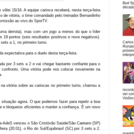
Bud Sp
década
vôlei 15/16. A equipe carioca receberá, nesta terça-feira
so de vitória, o time comandado pelo treinador Bernardinho
ansmissão ao vivo do SporTV.
e uma derrota), mas com um jogo a menos do que o líder
m 19 pontos (seis resultados positivos e nove negativos).
Carlos
sets a 1, no primeiro turno.
Ronald
próxim
 expectativa para o duelo desta terça-feira.
interpr
ada por 3 sets a 2 e vai chegar bastante confiante para o
 confronto. Uma vitória pode nos colocar novamente na
ia.
 na vitória sobre as cariocas no primeiro turno, chamou a
record
ver co
Visões
 situação agora. O que podemos fazer para repetir a boa
e e bloqueios eficientes e manter a confiança. É um novo
ona-AdeS venceu o São Cristóvão Saúde/São Caetano (SP)
feira (20.01), o Rio do Sul/Equibrasil (SC) por 3 sets a 2,
querid