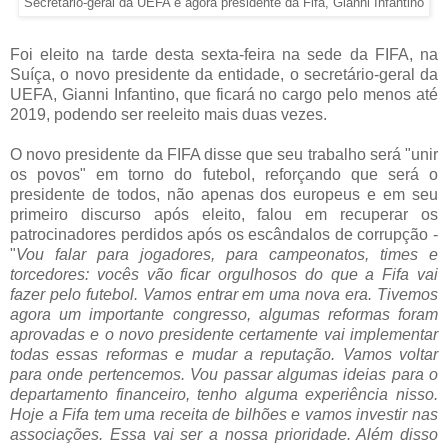
Secretário-geral da UEFA e agora presidente da Fifa, Gianni Infantino
Foi eleito na tarde desta sexta-feira na sede da FIFA, na
Suíça, o novo presidente da entidade, o secretário-geral da
UEFA, Gianni Infantino, que ficará no cargo pelo menos até
2019, podendo ser reeleito mais duas vezes.
O novo presidente da FIFA disse que seu trabalho será "unir
os povos" em torno do futebol, reforçando que será o
presidente de todos, não apenas dos europeus e em seu
primeiro discurso após eleito, falou em recuperar os
patrocinadores perdidos após os escândalos de corrupção -
"
Vou falar para jogadores, para campeonatos, times e
torcedores: vocês vão ficar orgulhosos do que a Fifa vai
fazer pelo futebol. Vamos entrar em uma nova era. Tivemos
agora um importante congresso, algumas reformas foram
aprovadas e o novo presidente certamente vai implementar
todas essas reformas e mudar a reputação. Vamos voltar
para onde pertencemos. Vou passar algumas ideias para o
departamento financeiro, tenho alguma experiência nisso.
Hoje a Fifa tem uma receita de bilhões e vamos investir nas
associações. Essa vai ser a nossa prioridade. Além disso