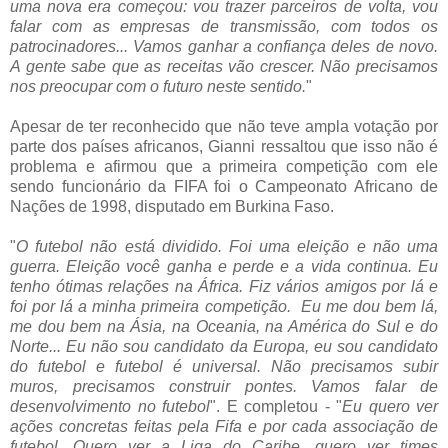
uma nova era começou: vou trazer parceiros de volta, vou
falar com as empresas de transmissão, com todos os
patrocinadores... Vamos ganhar a confiança deles de novo.
A gente sabe que as receitas vão crescer. Não precisamos
nos preocupar com o futuro neste sentido.
"
Apesar de ter reconhecido que não teve ampla votação por
parte dos países africanos, Gianni ressaltou que isso não é
problema e afirmou que a primeira competição com ele
sendo funcionário da FIFA foi o Campeonato Africano de
Nações de 1998, disputado em Burkina Faso.
"
O futebol não está dividido. Foi uma eleição e não uma
guerra. Eleição você ganha e perde e a vida continua. Eu
tenho ótimas relações na África. Fiz vários amigos por lá e
foi por lá a minha primeira competição. Eu me dou bem lá,
me dou bem na Ásia, na Oceania, na América do Sul e do
Norte... Eu não sou candidato da Europa, eu sou candidato
do futebol e futebol é universal. Não precisamos subir
muros, precisamos construir pontes. Vamos falar de
desenvolvimento no futebol
". E completou -
"
Eu quero ver
ações concretas feitas pela Fifa e por cada associação de
futebol. Quero ver a Liga do Caribe, quero ver times