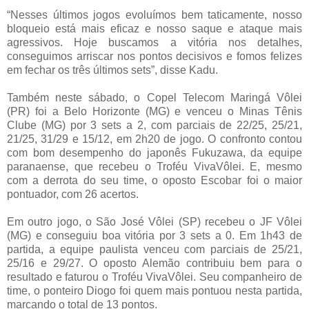
“Nesses últimos jogos evoluímos bem taticamente, nosso
bloqueio está mais eficaz e nosso saque e ataque mais
agressivos. Hoje buscamos a vitória nos detalhes,
conseguimos arriscar nos pontos decisivos e fomos felizes
em fechar os três últimos sets”, disse Kadu.
Também neste sábado, o Copel Telecom Maringá Vôlei
(PR) foi a Belo Horizonte (MG) e venceu o Minas Tênis
Clube (MG) por 3 sets a 2, com parciais de 22/25, 25/21,
21/25, 31/29 e 15/12, em 2h20 de jogo. O confronto contou
com bom desempenho do japonês Fukuzawa, da equipe
paranaense, que recebeu o Troféu VivaVôlei. E, mesmo
com a derrota do seu time, o oposto Escobar foi o maior
pontuador, com 26 acertos.
Em outro jogo, o São José Vôlei (SP) recebeu o JF Vôlei
(MG) e conseguiu boa vitória por 3 sets a 0. Em 1h43 de
partida, a equipe paulista venceu com parciais de 25/21,
25/16 e 29/27. O oposto Alemão contribuiu bem para o
resultado e faturou o Troféu VivaVôlei. Seu companheiro de
time, o ponteiro Diogo foi quem mais pontuou nesta partida,
marcando o total de 13 pontos.