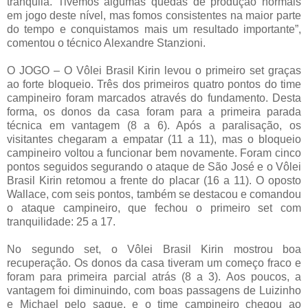
tranquila. Tivemos algumas quedas de produção normais
em jogo deste nível, mas fomos consistentes na maior parte
do tempo e conquistamos mais um resultado importante”,
comentou o técnico Alexandre Stanzioni.
O JOGO – O Vôlei Brasil Kirin levou o primeiro set graças
ao forte bloqueio. Três dos primeiros quatro pontos do time
campineiro foram marcados através do fundamento. Desta
forma, os donos da casa foram para a primeira parada
técnica em vantagem (8 a 6). Após a paralisação, os
visitantes chegaram a empatar (11 a 11), mas o bloqueio
campineiro voltou a funcionar bem novamente. Foram cinco
pontos seguidos segurando o ataque de São José e o Vôlei
Brasil Kirin retomou a frente do placar (16 a 11). O oposto
Wallace, com seis pontos, também se destacou e comandou
o ataque campineiro, que fechou o primeiro set com
tranquilidade: 25 a 17.
No segundo set, o Vôlei Brasil Kirin mostrou boa
recuperação. Os donos da casa tiveram um começo fraco e
foram para primeira parcial atrás (8 a 3). Aos poucos, a
vantagem foi diminuindo, com boas passagens de Luizinho
e Michael pelo saque, e o time campineiro chegou ao