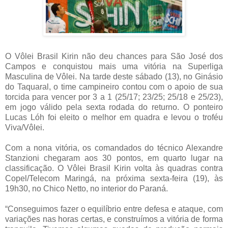
O Vôlei Brasil Kirin não deu chances para São José dos
Campos e conquistou mais uma vitória na Superliga
Masculina de Vôlei. Na tarde deste sábado (13), no Ginásio
do Taquaral, o time campineiro contou com o apoio de sua
torcida para vencer por 3 a 1 (25/17; 23/25; 25/18 e 25/23),
em jogo válido pela sexta rodada do returno. O ponteiro
Lucas Lóh foi eleito o melhor em quadra e levou o troféu
Viva/Vôlei.
Com a nona vitória, os comandados do técnico Alexandre
Stanzioni chegaram aos 30 pontos, em quarto lugar na
classificação. O Vôlei Brasil Kirin volta às quadras contra
Copel/Telecom Maringá, na próxima sexta-feira (19), às
19h30, no Chico Netto, no interior do Paraná.
“Conseguimos fazer o equilíbrio entre defesa e ataque, com
variações nas horas certas, e construímos a vitória de forma