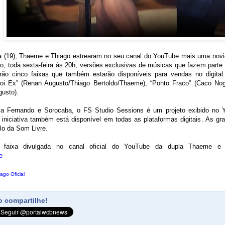
ra (19), Thaeme e Thiago estrearam no seu canal do YouTube mais uma novid
ão, toda sexta-feira às 20h, versões exclusivas de músicas que fazem part
erão cinco faixas que também estarão disponíveis para vendas no digital
Foi Ex” (Renan Augusto/Thiago Bertoldo/Thaeme), “Ponto Fraco” (Caco No
usto).
pla Fernando e Sorocaba, o FS Studio Sessions é um projeto exibido no
A iniciativa também está disponível em todas as plataformas digitais. As 
elo da Som Livre.
ra faixa divulgada no canal oficial do YouTube da dupla Thaeme e
e
ago Oficial
 compartilhe!