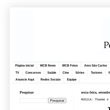
Página inicial
WCB News
WCB Fotos
Amo São Carlos
TV
Concursos
Saúde
Cine
Séries
Turismo
R
Anuncie Aqui
Redes Sociais
Equipe
Pesquisar
sexta-feira, setemb
MÚSICA: Thaeme e