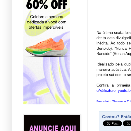
Na última sexta-fei
desta data divulgar
inédita. Ao todo s
Bertoldo), “Nunca 
Bandido” (Renan Aug
Idealizado pela du
maneira acústica. 
projeto sai com o s
Confira a primei
eA&feature=youtu.b
Fonte/foto: Thaeme e Thi
Gostou? Então