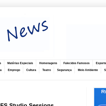
s
Matérias Especiais
Homenagens
Falecidos Famosos
Esport
ca
Emprego
Cultura
Teatro
Segurança
Meio Ambiente
S
 FS Studio Sessions