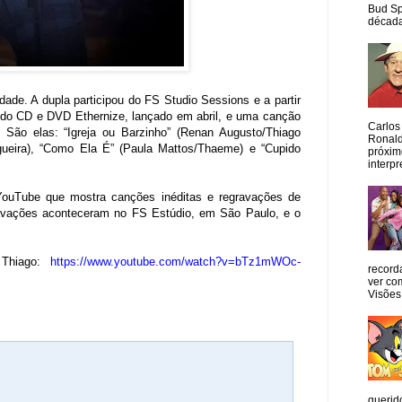
Bud Sp
década
ade. A dupla participou do FS Studio Sessions e a partir
e do CD e DVD Ethernize, lançado em abril, e uma canção
Carlos
. São elas: “Igreja ou Barzinho” (Renan Augusto/Thiago
Ronald
gueira), “Como Ela É” (Paula Mattos/Thaeme) e “Cupido
próxim
interpr
 YouTube que mostra canções inéditas e regravações de
gravações aconteceram no FS Estúdio, em São Paulo, e o
 Thiago:
https://www.youtube.com/watch?v=bTz1mWOc-
record
ver co
Visões
querid