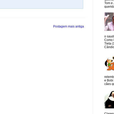
Tom e 
querida
Postagem mais antiga
o saud
Como M
Tieta 
Cândid
relemb
e Bobi 
cães qu
Claren