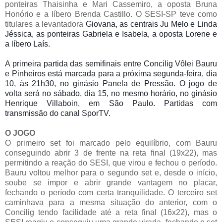
ponteiras Thaisinha e Mari Cassemiro, a oposta Bruna
Honório e a líbero Brenda Castillo. O SESI-SP teve como
titulares a levantadora
Giovana, as centrais Ju Melo e Linda
Jéssica, as ponteiras Gabriela e Isabela, a oposta Lorene e
a líbero Laís.
A primeira partida das semifinais entre Concilig Vôlei Bauru
e Pinheiros está marcada para a próxima segunda-feira, dia
10, às 21h30, no ginásio Panela de Pressão. O jogo de
volta será no sábado, dia 15, no mesmo horário, no ginásio
Henrique Villaboin, em São Paulo. Partidas com
transmissão do canal SporTV.
O JOGO
O primeiro set foi marcado pelo equilíbrio, com Bauru
conseguindo abrir 3 de frente na reta final (19x22), mas
permitindo a reação do SESI, que virou e fechou o período.
Bauru voltou melhor para o segundo set e, desde o início,
soube se impor e abrir grande vantagem no placar,
fechando o período com certa tranquilidade. O terceiro set
caminhava para a mesma situação do anterior, com o
Concilig tendo facilidade até a reta final (16x22), mas o