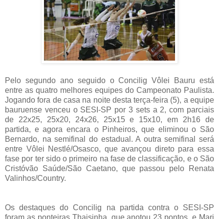
Pelo segundo ano seguido o Concilig Vôlei Bauru está
entre as quatro melhores equipes do Campeonato Paulista.
Jogando fora de casa na noite desta terça-feira (5), a equipe
bauruense venceu o SESI-SP por 3 sets a 2, com parciais
de 22x25, 25x20, 24x26, 25x15 e 15x10, em 2h16 de
partida, e agora encara o Pinheiros, que eliminou o São
Bernardo, na semifinal do estadual. A outra semifinal será
entre Vôlei Nestlé/Osasco, que avançou direto para essa
fase por ter sido o primeiro na fase de classificação, e o São
Cristóvão Saúde/São Caetano, que passou pelo Renata
Valinhos/Country.
Os destaques do Concilig na partida contra o SESI-SP
foram as ponteiras Thaisinha, que anotou 23 pontos, e Mari