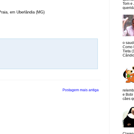
Tom e 
querida
Praia, em Uberlândia (MG)
o saud
Como M
Tieta 
Cândid
Postagem mais antiga
relemb
e Bobi 
cães qu
Claren