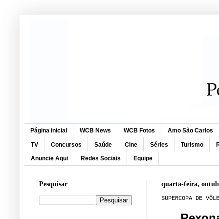
Página inicial
WCB News
WCB Fotos
Amo São Carlos
TV
Concursos
Saúde
Cine
Séries
Turismo
R
Anuncie Aqui
Redes Sociais
Equipe
Pesquisar
quarta-feira, outub
SUPERCOPA DE VÔL
Rexona