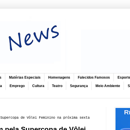
s
Matérias Especiais
Homenagens
Falecidos Famosos
Esport
ca
Emprego
Cultura
Teatro
Segurança
Meio Ambiente
S
 Supercopa de Vôlei Feminino na próxima sexta
m pela Supercopa de Vôlei