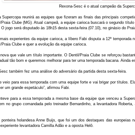
Rexona-Sesc é o atual campeão da Super
 Supercopa reunirá as equipes que fizeram as finais das principais compet
l/Praia Clube (MG). Atual campeã, a equipe carioca buscará o segundo títul
O jogo será disputado às 18h15 desta sexta-feira (07.10), no ginásio do Pra
ais experientes da equipe carioca, a líbero Fabi disputa a 12ª temporada
til/Praia Clube e quer a evolução da equipe carioca.
ova que vale um título importante. O Dentil/Praia Clube se reforçou bastan
dual tão bom e queremos melhorar para ter uma temporada bacana. Ainda est
Sesc também fez uma análise do adversário da partida desta sexta-feira.
be veio para essa temporada com uma equipe forte e vai brigar por títulos. 
ser um grande espetáculo”, afirmou Fabi.
eve para a essa temporada a mesma base da equipe que venceu a Superco
uem no grupo comandada pelo treinador Bernardinho, a levantadora Roberta, a
.
 a ponteira holandesa Anne Buijs, que foi um dos destaques das europeias
 experiente levantadora Camilla Adão e a oposta Helô.