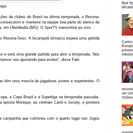
Bud Sp
copa
década
ições de clubes do Brasil na última temporada, o Rexona-
o consecutivo e manteve na equipe boa parte do elenco da
ia, em Uberlândia (MG). O SporTV transmitirá ao vivo.
 no Rexona-Sesc. A bicampeã olímpica espera uma partida
Carlos
Ronald
próxim
te e será uma grande partida para abrir a temporada. Nós
interpr
amos nos ajustando para evoluir”, disse Fabi.
Elas têm uma mescla de jogadoras jovens e experientes. O
record
ver co
pa, a Copa Brasil e a Superliga na temporada passada.
Visões
 oposta Monique, as centrais Carol e Juciely, a ponteira
 na campanha que culminou com o quarto lugar nos Jogos
querid