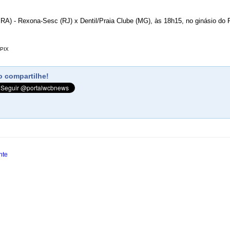
A) - Rexona-Sesc (RJ) x Dentil/Praia Clube (MG), às 18h15, no ginásio do 
MPIX
 compartilhe!
nte