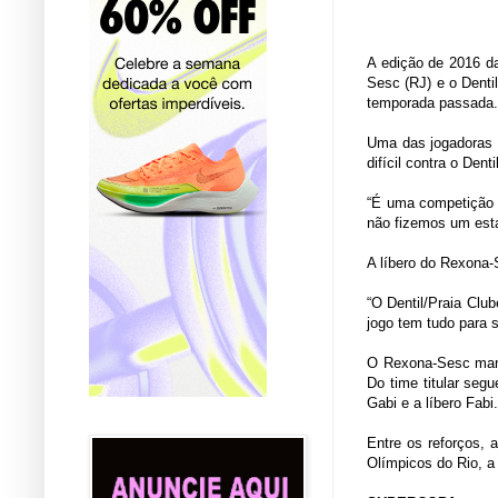
A edição de 2016 da
Sesc (RJ) e o Denti
temporada passada. 
Uma das jogadoras m
difícil contra o Den
“É uma competição n
não fizemos um esta
A líbero do Rexona-
“O Dentil/Praia Clu
jogo tem tudo para 
O Rexona-Sesc mant
Do time titular seg
Gabi e a líbero Fabi
Entre os reforços,
Olímpicos do Rio, a