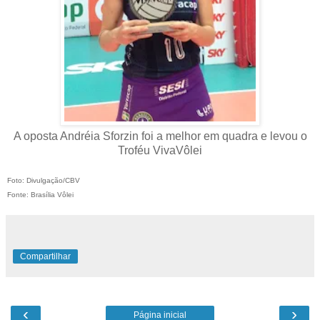
A oposta Andréia Sforzin foi a melhor em quadra e levou o
Troféu VivaVôlei
Foto: Divulgação/CBV
Fonte: Brasília Vôlei
Compartilhar
‹
›
Página inicial