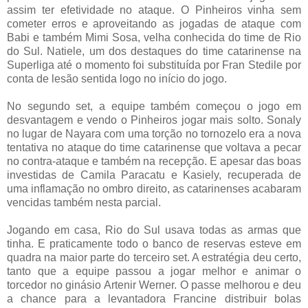
assim ter efetividade no ataque. O Pinheiros vinha sem
cometer erros e aproveitando as jogadas de ataque com
Babi e também Mimi Sosa, velha conhecida do time de Rio
do Sul. Natiele, um dos destaques do time catarinense na
Superliga até o momento foi substituída por Fran Stedile por
conta de lesão sentida logo no início do jogo.
No segundo set, a equipe também começou o jogo em
desvantagem e vendo o Pinheiros jogar mais solto. Sonaly
no lugar de Nayara com uma torção no tornozelo era a nova
tentativa no ataque do time catarinense que voltava a pecar
no contra-ataque e também na recepção. E apesar das boas
investidas de Camila Paracatu e Kasiely, recuperada de
uma inflamação no ombro direito, as catarinenses acabaram
vencidas também nesta parcial.
Jogando em casa, Rio do Sul usava todas as armas que
tinha. E praticamente todo o banco de reservas esteve em
quadra na maior parte do terceiro set. A estratégia deu certo,
tanto que a equipe passou a jogar melhor e animar o
torcedor no ginásio Artenir Werner. O passe melhorou e deu
a chance para a levantadora Francine distribuir bolas