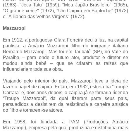
(1963), "Jéca Tatu" (1959), "Meu Japão Brasileiro" (1965),
"O grande xerife" (1972), "Um Caipira em Bariloche" (1973)
e "A Banda das Velhas Virgens" (1972).
Mazzaropi
Em 1912, a portuguesa Clara Ferreira deu à luz, na capital
paulista, a Amácio Mazzaropi, filho do imigrante italiano
Bernardo Mazzaropi. Mas foi em Taubaté (SP), no Vale do
Paraíba – para onde o futuro ator, produtor e diretor se
mudou ainda bebê – que se criaram as raízes que
influenciariam toda sua obra.
Viajando pelo interior do país, Mazzaropi teve a ideia de
fazer o papel de caipira. Então, em 1932, estreia na “Troupe
Carrara” e, dois anos depois, o caipira já se tornaria líder da
“Troupe Mazzaropi”, da qual fizeram parte seus pais,
persuadidos a desistirem da resistência à carreira artística
do filho e tornarem-se atores.
Em 1958, foi fundada a PAM (Produções Amácio
Mazzaropi), empresa pela qual produziria e distribuiria mais