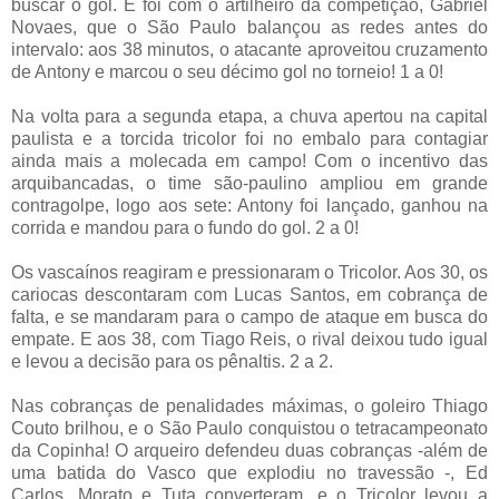
buscar o gol. E foi com o artilheiro da competição, Gabriel
Novaes, que o São Paulo balançou as redes antes do
intervalo: aos 38 minutos, o atacante aproveitou cruzamento
de Antony e marcou o seu décimo gol no torneio! 1 a 0!
Na volta para a segunda etapa, a chuva apertou na capital
paulista e a torcida tricolor foi no embalo para contagiar
ainda mais a molecada em campo! Com o incentivo das
arquibancadas, o time são-paulino ampliou em grande
contragolpe, logo aos sete: Antony foi lançado, ganhou na
corrida e mandou para o fundo do gol. 2 a 0!
Os vascaínos reagiram e pressionaram o Tricolor. Aos 30, os
cariocas descontaram com Lucas Santos, em cobrança de
falta, e se mandaram para o campo de ataque em busca do
empate. E aos 38, com Tiago Reis, o rival deixou tudo igual
e levou a decisão para os pênaltis. 2 a 2.
Nas cobranças de penalidades máximas, o goleiro Thiago
Couto brilhou, e o São Paulo conquistou o tetracampeonato
da Copinha! O arqueiro defendeu duas cobranças -além de
uma batida do Vasco que explodiu no travessão -, Ed
Carlos, Morato e Tuta converteram, e o Tricolor levou a