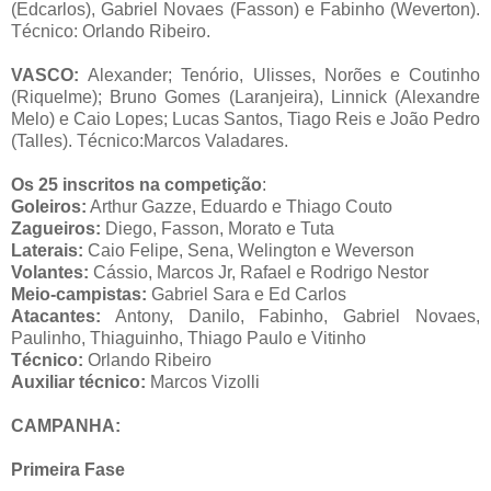
(Edcarlos), Gabriel Novaes (Fasson) e Fabinho (Weverton).
Técnico: Orlando Ribeiro.
VASCO:
Alexander; Tenório, Ulisses, Norões e Coutinho
(Riquelme); Bruno Gomes (Laranjeira), Linnick (Alexandre
Melo) e Caio Lopes; Lucas Santos, Tiago Reis e João Pedro
(Talles). Técnico:Marcos Valadares.
Os 25 inscritos na competição
:
Goleiros:
Arthur Gazze, Eduardo e Thiago Couto
Zagueiros:
Diego, Fasson, Morato e Tuta
Laterais:
Caio Felipe, Sena, Welington e Weverson
Volantes:
Cássio, Marcos Jr, Rafael e Rodrigo Nestor
Meio-campistas:
Gabriel Sara e Ed Carlos
Atacantes:
Antony, Danilo, Fabinho, Gabriel Novaes,
Paulinho, Thiaguinho, Thiago Paulo e Vitinho
Técnico:
Orlando Ribeiro
Auxiliar técnico:
Marcos Vizolli
CAMPANHA:
Primeira Fase