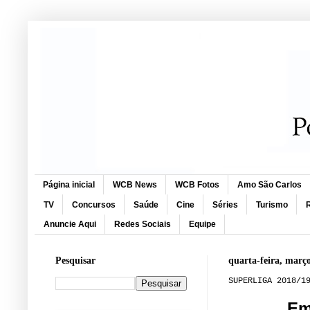
Página inicial
WCB News
WCB Fotos
Amo São Carlos
TV
Concursos
Saúde
Cine
Séries
Turismo
R
Anuncie Aqui
Redes Sociais
Equipe
Pesquisar
quarta-feira, març
SUPERLIGA 2018/1
Em