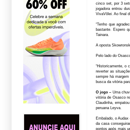
cinco set, por 3 set
jogadora entrou dur
VivaVôlei. Ao final 
“Tenho que agradec
bastante. Espero q
Tainara.
A oposta Skowronska
Pelo lado do Osasco
“Historicamente, o 
reverter as situaç
sempre há margem pa
busca da vitória pa
O jogo –
Uma chuva 
vitória de Osasco n
Claudinha, empatou
peruana Leyva.
Embalado, o Audax 
da casa conseguiram
pontos após mais u