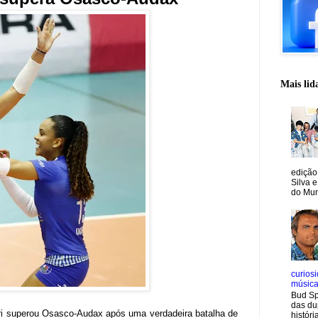
Mais lid
edição
Silva e
do Mun
curiosi
músic
Bud Sp
das du
eri superou Osasco-Audax após uma verdadeira batalha de
históri