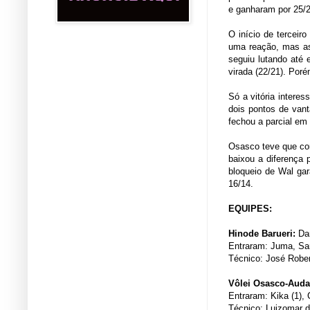
e ganharam por 25/2
O início de tercei
uma reação, mas as 
seguiu lutando até
virada (22/21). Por
Só a vitória intere
dois pontos de van
fechou a parcial em 
Osasco teve que cor
baixou a diferença 
bloqueio de Wal ga
16/14.
EQUIPES:
Hinode Barueri:
Dan
Entraram: Juma, Sar
Técnico: José Robe
Vôlei Osasco-Auda
Entraram: Kika (1), 
Técnico: Luizomar 