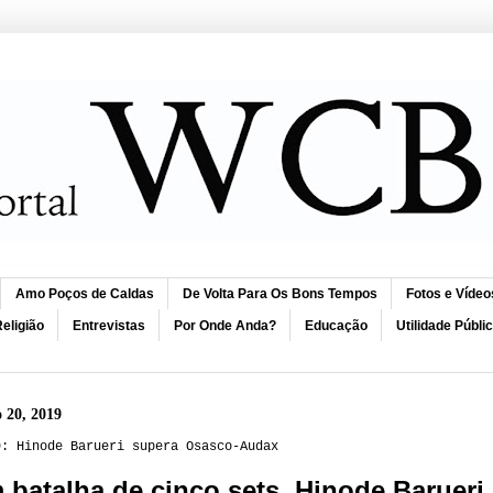
Amo Poços de Caldas
De Volta Para Os Bons Tempos
Fotos e Vídeo
eligião
Entrevistas
Por Onde Anda?
Educação
Utilidade Públi
o 20, 2019
9: Hinode Barueri supera Osasco-Audax
 batalha de cinco sets, Hinode Baruer