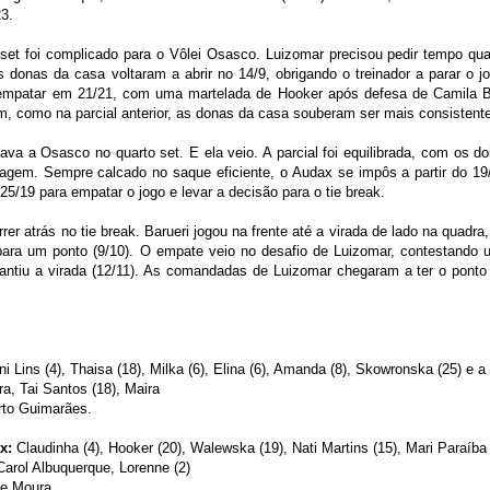
3.
ro set foi complicado para o Vôlei Osasco. Luizomar precisou pedir tempo 
donas da casa voltaram a abrir no 14/9, obrigando o treinador a parar o 
 empatar em 21/21, com uma martelada de Hooker após defesa de Camila 
ém, como na parcial anterior, as donas da casa souberam ser mais consistente
ssava a Osasco no quarto set. E ela veio. A parcial foi equilibrada, com os
tagem. Sempre calcado no saque eficiente, o Audax se impôs a partir do 19
25/19 para empatar o jogo e levar a decisão para o tie break.
rer atrás no tie break. Barueri jogou na frente até a virada de lado na qua
para um ponto (9/10). O empate veio no desafio de Luizomar, contestando 
rantiu a virada (12/11). As comandadas de Luizomar chegaram a ter o ponto
i Lins (4), Thaisa (18), Milka (6), Elina (6), Amanda (8), Skowronska (25) e a
a, Tai Santos (18), Maira
rto Guimarães.
x:
Claudinha (4), Hooker (20), Walewska (19), Nati Martins (15), Mari Paraíba 
Carol Albuquerque, Lorenne (2)
de Moura.