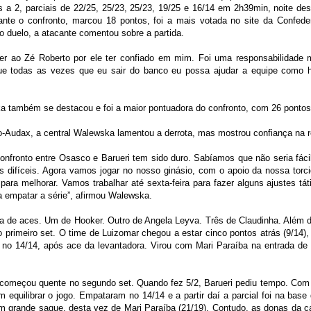
s a 2, parciais de 22/25, 25/23, 25/23, 19/25 e 16/14 em 2h39min, noite dest
ante o confronto, marcou 18 pontos, foi a mais votada no site da Confede
do duelo, a atacante comentou sobre a partida.
er ao Zé Roberto por ele ter confiado em mim. Foi uma responsabilidade 
ue todas as vezes que eu sair do banco eu possa ajudar a equipe como ho
 também se destacou e foi a maior pontuadora do confronto, com 26 pontos
-Audax, a central Walewska lamentou a derrota, mas mostrou confiança na r
confronto entre Osasco e Barueri tem sido duro. Sabíamos que não seria fá
ões difíceis. Agora vamos jogar no nosso ginásio, com o apoio da nossa t
ra melhorar. Vamos trabalhar até sexta-feira para fazer alguns ajustes tá
ra empatar a série”, afirmou Walewska.
de aces. Um de Hooker. Outro de Angela Leyva. Três de Claudinha. Além dos
o primeiro set. O time de Luizomar chegou a estar cinco pontos atrás (9/1
 no 14/14, após ace da levantadora. Virou com Mari Paraíba na entrada de
começou quente no segundo set. Quando fez 5/2, Barueri pediu tempo. Com 
 equilibrar o jogo. Empataram no 14/14 e a partir daí a parcial foi na base
m grande saque, desta vez de Mari Paraíba (21/19). Contudo, as donas da c