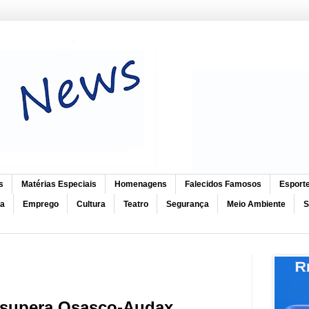
s
Matérias Especiais
Homenagens
Falecidos Famosos
Esport
ca
Emprego
Cultura
Teatro
Segurança
Meio Ambiente
S
i supera Osasco-Audax