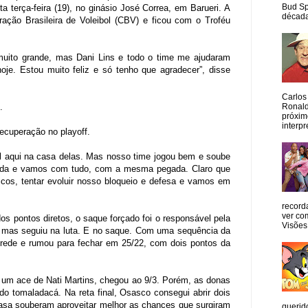
Bud Sp
a terça-feira (19), no ginásio José Correa, em Barueri. A
década
ração Brasileira de Voleibol (CBV) e ficou com o Troféu
muito grande, mas Dani Lins e todo o time me ajudaram
je. Estou muito feliz e só tenho que agradecer”, disse
Carlos
Ronald
.
próxim
interpr
ecuperação no playoff.
cil aqui na casa delas. Mas nosso time jogou bem e soube
orcida e vamos com tudo, com a mesma pegada. Claro que
ticos, tentar evoluir nosso bloqueio e defesa e vamos em
record
ver co
 pontos diretos, o saque forçado foi o responsável pela
Visões
4), mas seguiu na luta. E no saque. Com uma sequência da
 rede e rumou para fechar em 25/22, com dois pontos da
um ace de Nati Martins, chegou ao 9/3. Porém, as donas
 do tomaladacá. Na reta final, Osasco consegui abrir dois
asa souberam aproveitar melhor as chances que surgiram
querid