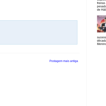
freiras
pesada
de Hábi
sucess
década
Menino
Postagem mais antiga