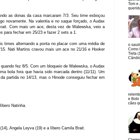
Tom e 
querida
quando as donas da casa marcaram 7/3. Seu time esboçou
jogo novamente. Na valentia e no saque forçado, o Audax
Brait. Com mais um ace, desta vez de Walewska, veio a
s para fechar em 25/23 e fazer 2 sets a 1.
 dois times alternando a ponta no placar com uma média de
o saud
Como M
/15. Nati Martins cravou mais um ace no 21/16 e Hooker
Tieta 
Cândid
dra, quando fez 8/5. Com um bloqueio de Walewska, o Audax
uma bola fora que havia sido marcada dentro (11/11). Um
 da partida no 14/13, mas o Hinode conseguiu fechar em
relemb
e Bobi 
cães qu
 líbero Natinha.
(14), Angela Leyva (19) e a líbero Camila Brait.
Claren