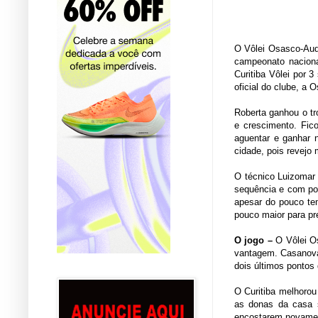
O Vôlei Osasco-Auda
campeonato nacional
Curitiba Vôlei por 
oficial do clube, a 
Roberta ganhou o tr
e crescimento. Fic
aguentar e ganhar n
cidade, pois revejo 
O técnico Luizomar 
sequência e com pou
apesar do pouco tem
pouco maior para pr
O jogo –
O Vôlei O
vantagem. Casanova 
dois últimos pontos
O Curitiba melhorou
as donas da casa s
encostarem novamen