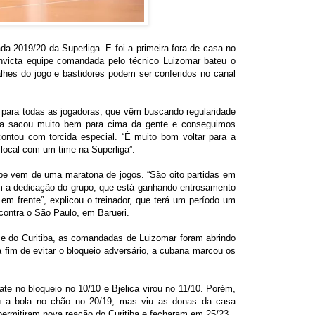
da 2019/20 da Superliga. E foi a primeira fora de casa no
 invicta equipe comandada pelo técnico Luizomar bateu o
alhes do jogo e bastidores podem ser conferidos no canal
é para todas as jogadoras, que vêm buscando regularidade
tiba sacou muito bem para cima da gente e conseguimos
 contou com torcida especial. “É muito bom voltar para a
 local com um time na Superliga”.
ipe vem de uma maratona de jogos. “São oito partidas em
om a dedicação do grupo, que está ganhando entrosamento
m frente”, explicou o treinador, que terá um período um
contra o São Paulo, em Barueri.
se do Curitiba, as comandadas de Luizomar foram abrindo
fim de evitar o bloqueio adversário, a cubana marcou os
e no bloqueio no 10/10 e Bjelica virou no 11/10. Porém,
ou a bola no chão no 20/19, mas viu as donas da casa
rmitiram nova reação do Curitiba e fecharam em 25/23.