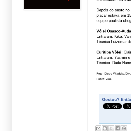
Depois do susto no 
placar estava em 15
equipe paulista che
Vôlei Osasco-Aud
Entraram: Kika, Vane
Técnico Luizomar d
Curitiba Vôlei:
Clair
Entraram: Yasmin e
Técnico: Duda Nun
Foto: Diego Wladyka/Div
Fonte: ZDL
Gostou? Então