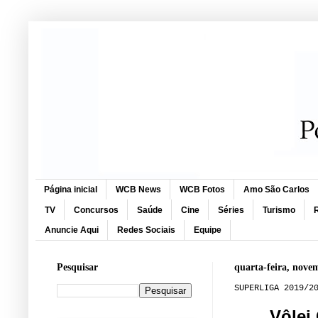
Página inicial
WCB News
WCB Fotos
Amo São Carlos
TV
Concursos
Saúde
Cine
Séries
Turismo
R
Anuncie Aqui
Redes Sociais
Equipe
Pesquisar
quarta-feira, nove
SUPERLIGA 2019/2
Vôlei