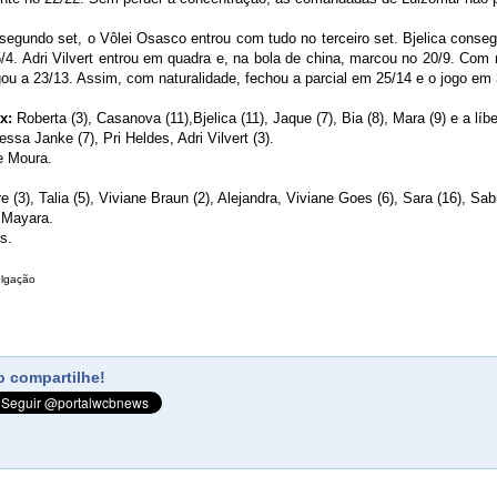
segundo set, o Vôlei Osasco entrou com tudo no terceiro set. Bjelica conse
/4. Adri Vilvert entrou em quadra e, na bola de china, marcou no 20/9. Com 
gou a 23/13. Assim, com naturalidade, fechou a parcial em 25/14 e o jogo em 
ax:
Roberta (3), Casanova (11),Bjelica (11), Jaque (7), Bia (8), Mara (9) e a líb
ssa Janke (7), Pri Heldes, Adri Vilvert (3).
e Moura.
e (3), Talia (5), Viviane Braun (2), Alejandra, Viviane Goes (6), Sara (16), Sa
 Mayara.
es.
ulgação
 compartilhe!