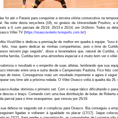
x foi até o Paraná para conquistar a terceira vitória consecutiva na tempora
. Na noite desta terça-feira (19), no ginásio da Universidade Positivo, a
3 sets a 0, com parciais de 25/19, 25/23 e 25/14, em 1h16min. Todos os det
Osasco Vôlei TV (
https://osascovoleitv.tvnsports.com.br/
).
oféu VivaVôlei e dedicou a premiação de melhor em quadra à equipe. “Isso 
o feliz, mas quero dedicar às minhas companheiras, pois o time do Curi
osso terceiro jogo seguido”, disse a levantadora que, natural de Curitiba,
minha família. Curitiba tem uma atmosfera especial e é muito bom ver o vôlei
valorizou o resultado e o empenho de suas atletas, lembrando que sua equ
co intervalo entre uma e outra desde o Campeonato Paulista. Fico feliz c
po de treino. Conseguimos mais um resultado importante e agora é seguir e
eparar seu time até a próxima rodada. O Vôlei Osasco volta à quadra dia 26, 
sasco-Audax dominou o primeiro set. Com o saque tático dificultando o pas
desceu o braço. Contando com uma boa distribuição de bolas de Roberta a 
 da parcial para o time osasquense, que venceu por 25/19.
 sua defesa no segundo set e complicou para Osasco. Bia conseguiu o empat
eguiram ligadas e voltaram à igualdade no placar (17/17). Jaque coloc
te no 22/22. Sem perder a concentração, as comandadas de Luizomar não pe