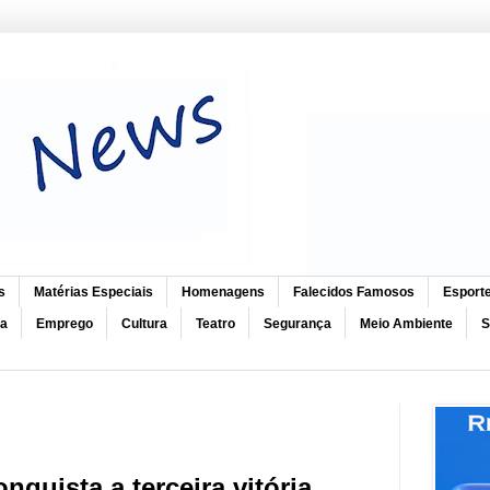
s
Matérias Especiais
Homenagens
Falecidos Famosos
Esport
ca
Emprego
Cultura
Teatro
Segurança
Meio Ambiente
S
quista a terceira vitória