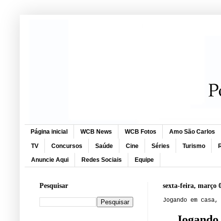
Página inicial
WCB News
WCB Fotos
Amo São Carlos
TV
Concursos
Saúde
Cine
Séries
Turismo
R
Anuncie Aqui
Redes Sociais
Equipe
Pesquisar
sexta-feira, março 
Jogando em casa,
Jogando 