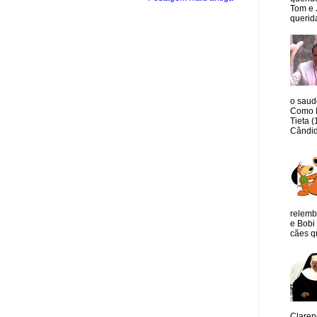
Tom e 
querida
o saud
Como M
Tieta 
Cândid
relemb
e Bobi 
cães qu
Claren