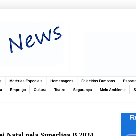
s
Matérias Especiais
Homenagens
Falecidos Famosos
Esport
ca
Emprego
Cultura
Teatro
Segurança
Meio Ambiente
S
i Natal pela Superliga B 2024