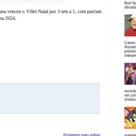
Bud Sp
década
asa venceu o Vôlei Natal por 3 sets a 1, com parciais
ina 2024.
Carlos
Ronald
próxim
interpr
record
ver co
Visões
Postagem mais antiga
querid