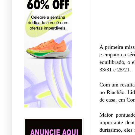
A primeira miss
e empatou a séri
equilibrado, o 
33/31 e 25/21.
Com um resultad
no Riachão. Líd
de casa, em Co
Maior pontuado
importante den
duríssimo, eles