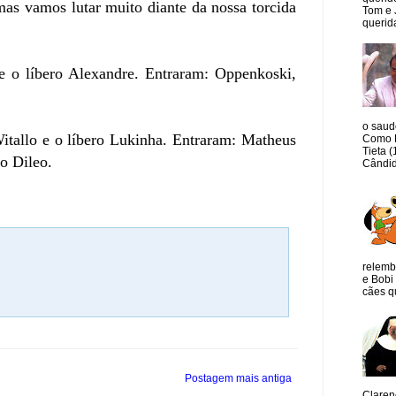
mas vamos lutar muito diante da nossa torcida
Tom e 
querida
 e o líbero Alexandre. Entraram: Oppenkoski,
o saud
itallo e o líbero Lukinha. Entraram: Matheus
Como M
Tieta 
o Dileo.
Cândid
relemb
e Bobi 
cães qu
Postagem mais antiga
Claren