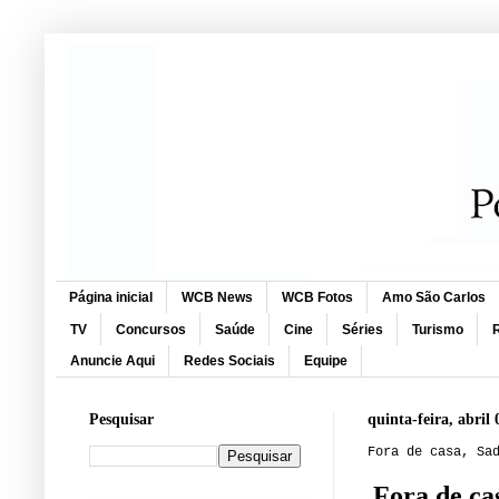
Página inicial
WCB News
WCB Fotos
Amo São Carlos
TV
Concursos
Saúde
Cine
Séries
Turismo
R
Anuncie Aqui
Redes Sociais
Equipe
Pesquisar
quinta-feira, abril 
Fora de casa, Sa
Fora de ca