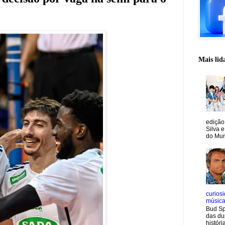
Mais lid
edição
Silva e
do Mun
curiosi
músic
Bud Sp
das du
históri