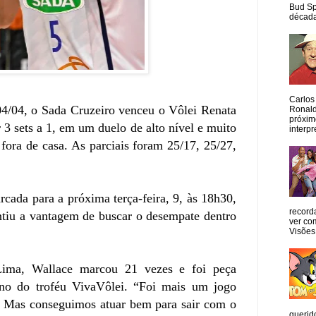
Bud Sp
década
Carlos
04/04, o Sada Cruzeiro venceu o Vôlei Renata
Ronald
próxim
 3 sets a 1, em um duelo de alto nível e muito
interpr
 fora de casa. As parciais foram 25/17, 25/27,
rcada para a próxima terça-feira, 9, às 18h30,
record
antiu a vantagem de buscar o desempate dentro
ver co
Visões
Lima, Wallace marcou 21 vezes e foi peça
no do troféu VivaVôlei. “Foi mais um jogo
s. Mas conseguimos atuar bem para sair com o
querid