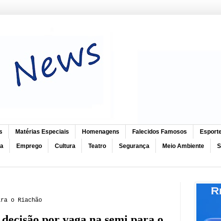
s
Matérias Especiais
Homenagens
Falecidos Famosos
Esport
ca
Emprego
Cultura
Teatro
Segurança
Meio Ambiente
S
ara o Riachão
 decisão por vaga na semi para o