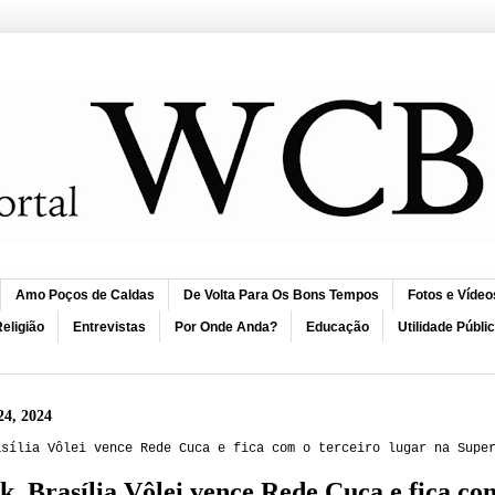
Amo Poços de Caldas
De Volta Para Os Bons Tempos
Fotos e Vídeo
eligião
Entrevistas
Por Onde Anda?
Educação
Utilidade Públi
24, 2024
asília Vôlei vence Rede Cuca e fica com o terceiro lugar na Supe
k, Brasília Vôlei vence Rede Cuca e fica co