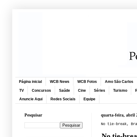
Página inicial
WCB News
WCB Fotos
Amo São Carlos
TV
Concursos
Saúde
Cine
Séries
Turismo
R
Anuncie Aqui
Redes Sociais
Equipe
Pesquisar
quarta-feira, abril 
No tie-break, Br
No tie-brea