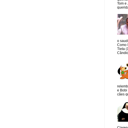
Tom e 
querida
o saud
Como M
Tieta 
Cândid
relemb
e Bobi 
cães qu
Claren