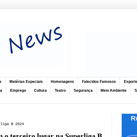
s
Matérias Especiais
Homenagens
Falecidos Famosos
Esport
ca
Emprego
Cultura
Teatro
Segurança
Meio Ambiente
S
rliga B 2024
m o terceiro lugar na Superliga B