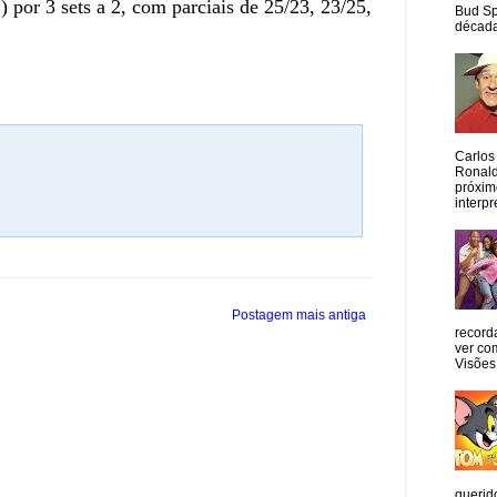
por 3 sets a 2, com parciais de 25/23, 23/25,
Bud Sp
década
Carlos
Ronald
próxim
interpr
Postagem mais antiga
record
ver co
Visões
querid