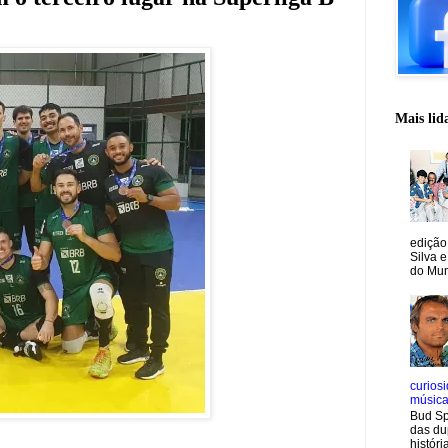
Mais lid
edição
Silva e
do Mun
curiosi
músic
Bud Sp
das du
históri