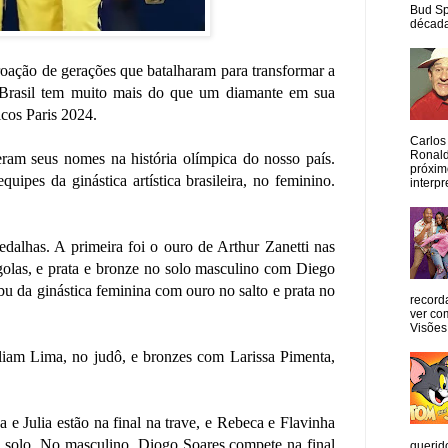
Bud Sp
década
oroação de gerações que batalharam para transformar a
e Brasil tem muito mais do que um diamante em sua
icos Paris 2024.
Carlos
Ronald
eram seus nomes na história olímpica do nosso país.
próxim
pes da ginástica artística brasileira, no feminino.
interpr
dalhas. A primeira foi o ouro de Arthur Zanetti nas
golas, e prata e bronze no solo masculino com Diego
 da ginástica feminina com ouro no salto e prata no
record
ver co
Visões
lliam Lima, no judô, e bronzes com Larissa Pimenta,
a e Julia estão na final na trave, e Rebeca e Flavinha
 o solo. No masculino, Diogo Soares compete na final
querid