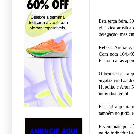
Esta terça-feira, 
ginástica artísti
delegação, mas cin
Rebeca Andrade, F
Com nota 164.497,
Ficaram atrás apen
O bronze sela a q
argolas em Londre
Hypolito e Artur 
individual geral.
Esta foi a quarta
também no judô, e 
E vem mais por aí:
na do individual g