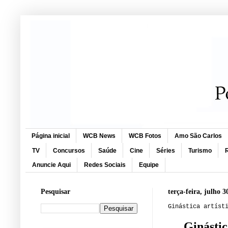
Página inicial
WCB News
WCB Fotos
Amo São Carlos
TV
Concursos
Saúde
Cine
Séries
Turismo
R
Anuncie Aqui
Redes Sociais
Equipe
Pesquisar
terça-feira, julho 3
Ginástica artíst
Ginástic