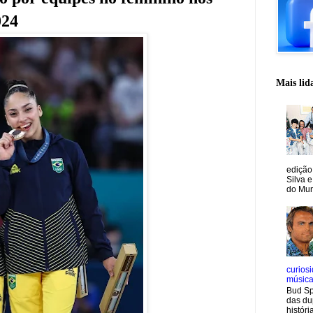
024
Mais lid
edição
Silva e
do Mun
curiosi
músic
Bud Sp
das du
históri