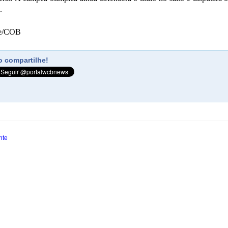
.
ke/COB
 compartilhe!
nte