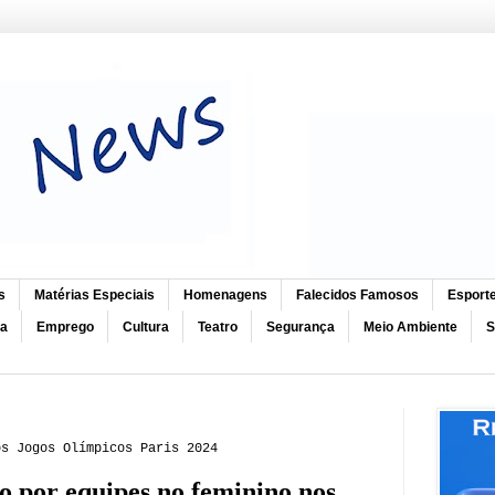
s
Matérias Especiais
Homenagens
Falecidos Famosos
Esport
ca
Emprego
Cultura
Teatro
Segurança
Meio Ambiente
S
os Jogos Olímpicos Paris 2024
to por equipes no feminino nos