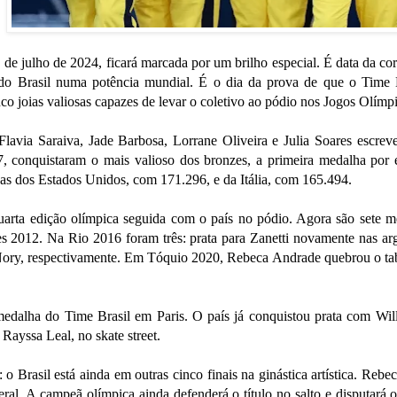
30 de julho de 2024, ficará marcada por um brilho especial. É data da c
ca do Brasil numa potência mundial. É o dia da prova de que o Tim
co joias valiosas capazes de levar o coletivo ao pódio nos Jogos Olímp
lavia Saraiva, Jade Barbosa, Lorrane Oliveira e Julia Soares escrev
 conquistaram o mais valioso dos bronzes, a primeira medalha por equi
as dos Estados Unidos, com 171.296, e da Itália, com 165.494.
uarta edição olímpica seguida com o país no pódio. Agora são sete me
s 2012. Na Rio 2016 foram três: prata para Zanetti novamente nas ar
Nory, respectivamente. Em Tóquio 2020, Rebeca Andrade quebrou o tabu
 medalha do Time Brasil em Paris. O país já conquistou prata com Wi
Rayssa Leal, no skate street.
 o Brasil está ainda em outras cinco finais na ginástica artística. Rebec
eral. A campeã olímpica ainda defenderá o título no salto e disputará