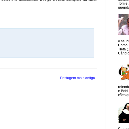
Tom e 
querida
o saud
Como M
Tieta 
Cândid
Postagem mais antiga
relemb
e Bobi 
cães qu
Claren